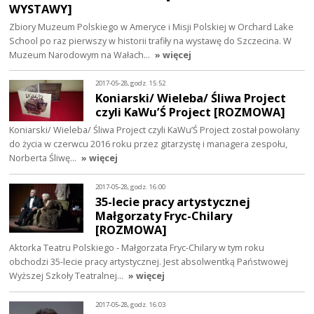
WYSTAWY]
Zbiory Muzeum Polskiego w Ameryce i Misji Polskiej w Orchard Lake
School po raz pierwszy w historii trafiły na wystawę do Szczecina. W
Muzeum Narodowym na Wałach…
» więcej
2017-05-28, godz. 15:52
Koniarski/ Wieleba/ Śliwa Project
czyli KaWu’Ś Project [ROZMOWA]
Koniarski/ Wieleba/ Śliwa Project czyli KaWu’Ś Project został powołany
do życia w czerwcu 2016 roku przez gitarzystę i managera zespołu,
Norberta Śliwę…
» więcej
2017-05-28, godz. 16:00
35-lecie pracy artystycznej
Małgorzaty Fryc-Chilary
[ROZMOWA]
Aktorka Teatru Polskiego - Małgorzata Fryc-Chilary w tym roku
obchodzi 35-lecie pracy artystycznej. Jest absolwentką Państwowej
Wyższej Szkoły Teatralnej…
» więcej
2017-05-28, godz. 16:03