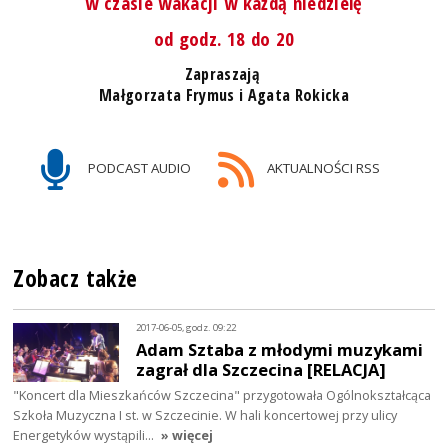
w czasie wakacji w każdą niedzielę
od godz. 18 do 20
Zapraszają
Małgorzata Frymus i Agata Rokicka
PODCAST AUDIO
AKTUALNOŚCI RSS
Zobacz także
2017-06-05, godz. 09:22
Adam Sztaba z młodymi muzykami
zagrał dla Szczecina [RELACJA]
"Koncert dla Mieszkańców Szczecina" przygotowała Ogólnokształcąca
Szkoła Muzyczna I st. w Szczecinie. W hali koncertowej przy ulicy
Energetyków wystąpili…
» więcej