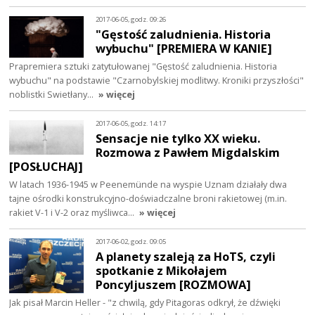
2017-06-05, godz. 09:26
"Gęstość zaludnienia. Historia
wybuchu" [PREMIERA W KANIE]
Prapremiera sztuki zatytułowanej "Gęstość zaludnienia. Historia
wybuchu" na podstawie "Czarnobylskiej modlitwy. Kroniki przyszłości"
noblistki Swietłany…
» więcej
2017-06-05, godz. 14:17
Sensacje nie tylko XX wieku.
Rozmowa z Pawłem Migdalskim
[POSŁUCHAJ]
W latach 1936-1945 w Peenemünde na wyspie Uznam działały dwa
tajne ośrodki konstrukcyjno-doświadczalne broni rakietowej (m.in.
rakiet V-1 i V-2 oraz myśliwca…
» więcej
2017-06-02, godz. 09:05
A planety szaleją za HoTS, czyli
spotkanie z Mikołajem
Poncyljuszem [ROZMOWA]
Jak pisał Marcin Heller - "z chwilą, gdy Pitagoras odkrył, że dźwięki