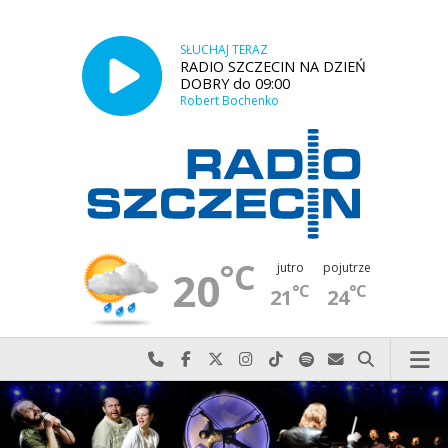
SŁUCHAJ TERAZ
RADIO SZCZECIN NA DZIEŃ
DOBRY do 09:00
Robert Bochenko
°C
jutro
pojutrze
20
°C
°C
21
24
Najlepiej po prostu do nas zadzwoń
Odwiedź nas na Facebook-u
Odwiedź nas na X
Odwiedź nas na Instagram-ie
Odwiedź nas na TikTok-u
Szukaj nas na Spotify
Wyślij do nas w
Szukaj