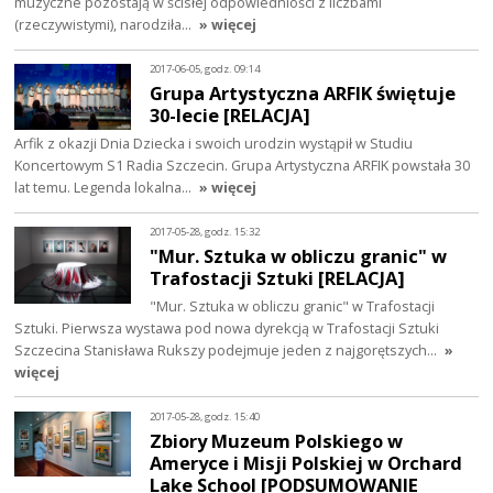
muzyczne pozostają w ścisłej odpowiedniości z liczbami
(rzeczywistymi), narodziła…
» więcej
2017-06-05, godz. 09:14
Grupa Artystyczna ARFIK świętuje
30-lecie [RELACJA]
Arfik z okazji Dnia Dziecka i swoich urodzin wystąpił w Studiu
Koncertowym S1 Radia Szczecin. Grupa Artystyczna ARFIK powstała 30
lat temu. Legenda lokalna…
» więcej
2017-05-28, godz. 15:32
"Mur. Sztuka w obliczu granic" w
Trafostacji Sztuki [RELACJA]
"Mur. Sztuka w obliczu granic" w Trafostacji
Sztuki. Pierwsza wystawa pod nowa dyrekcją w Trafostacji Sztuki
Szczecina Stanisława Rukszy podejmuje jeden z najgorętszych…
»
więcej
2017-05-28, godz. 15:40
Zbiory Muzeum Polskiego w
Ameryce i Misji Polskiej w Orchard
Lake School [PODSUMOWANIE