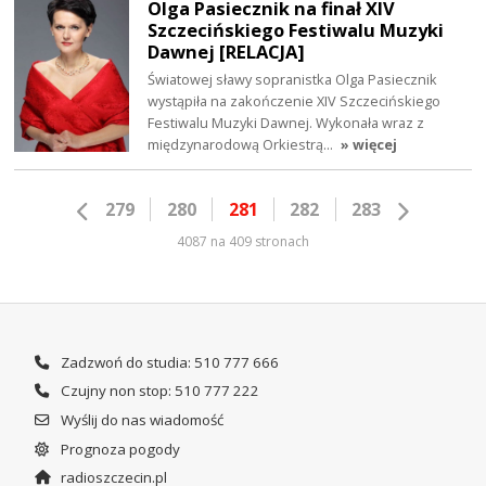
Olga Pasiecznik na finał XIV
Szczecińskiego Festiwalu Muzyki
Dawnej [RELACJA]
Światowej sławy sopranistka Olga Pasiecznik
wystąpiła na zakończenie XIV Szczecińskiego
Festiwalu Muzyki Dawnej. Wykonała wraz z
międzynarodową Orkiestrą…
» więcej
279
280
281
282
283
4087 na 409 stronach
Zadzwoń do studia: 510 777 666
Czujny non stop: 510 777 222
Wyślij do nas wiadomość
Prognoza pogody
radioszczecin.pl