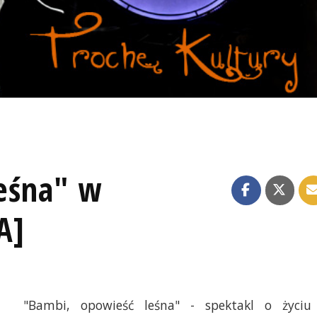
eśna" w
A]
"Bambi, opowieść leśna" - spektakl o życiu