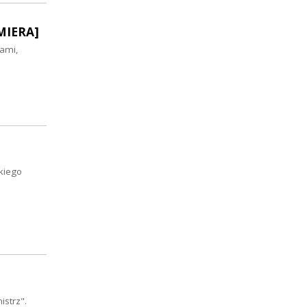
EMIERA]
ami,
kiego
istrz".