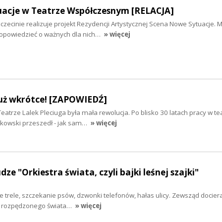
acje w Teatrze Współczesnym [RELACJA]
zecinie realizuje projekt Rezydencji Artystycznej Scena Nowe Sytuacje. M
opowiedzieć o ważnych dla nich…
» więcej
już wkrótce! [ZAPOWIEDŹ]
atrze Lalek Pleciuga była mała rewolucja. Po blisko 30 latach pracy w te
cikowski przeszedł - jak sam…
» więcej
ze "Orkiestra świata, czyli bajki leśnej szajki"
 trele, szczekanie psów, dzwonki telefonów, hałas ulicy. Zewsząd docier
ło rozpędzonego świata…
» więcej