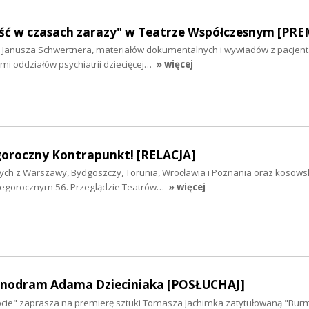
ość w czasach zarazy" w Teatrze Współczesnym [PR
 Janusza Schwertnera, materiałów dokumentalnych i wywiadów z pacjent
i oddziałów psychiatrii dziecięcej…
» więcej
oroczny Kontrapunkt! [RELACJA]
ych z Warszawy, Bydgoszczy, Torunia, Wrocławia i Poznania oraz kosows
w tegorocznym 56. Przeglądzie Teatrów…
» więcej
onodram Adama Dzieciniaka [POSŁUCHAJ]
ypcie" zaprasza na premierę sztuki Tomasza Jachimka zatytułowaną "Burm