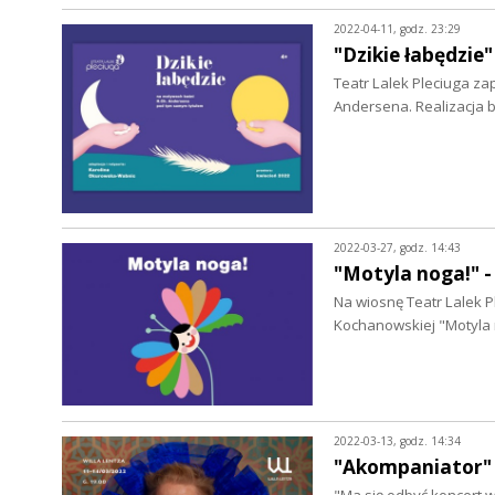
2022-04-11, godz. 23:29
"Dzikie łabędzie
Teatr Lalek Pleciuga za
Andersena. Realizacja 
2022-03-27, godz. 14:43
"Motyla noga!" -
Na wiosnę Teatr Lalek 
Kochanowskiej "Motyla 
2022-03-13, godz. 14:34
"Akompaniator"