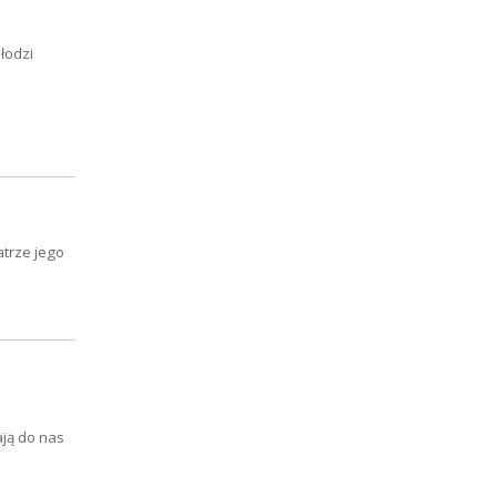
łodzi
atrze jego
ają do nas