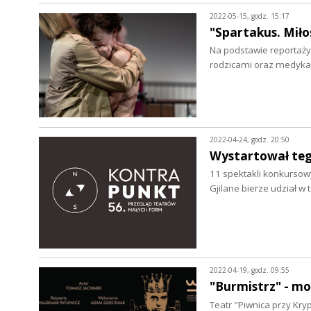
2022-05-15, godz. 15:17
"Spartakus. Mił
Na podstawie reportaży
rodzicami oraz medykam
2022-04-24, godz. 20:50
Wystartował teg
11 spektakli konkursow
Gjilane bierze udział 
2022-04-19, godz. 09:55
"Burmistrz" - m
Teatr "Piwnica przy Kr