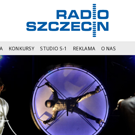
A
KONKURSY
STUDIO S-1
REKLAMA
O NAS