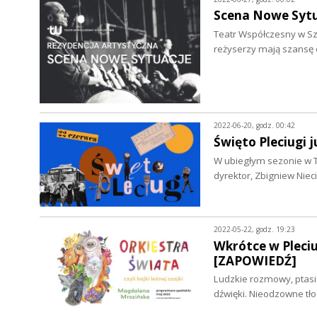
Scena Nowe Sytu
Teatr Współczesny w Szc
reżyserzy mają szansę 
2022-06-20, godz. 00:42
Święto Pleciugi 
W ubiegłym sezonie w Te
dyrektor, Zbigniew Nie
2022-05-22, godz. 19:23
Wkrótce w Pleciud
[ZAPOWIEDŹ]
Ludzkie rozmowy, ptasie
dźwięki. Nieodzowne t