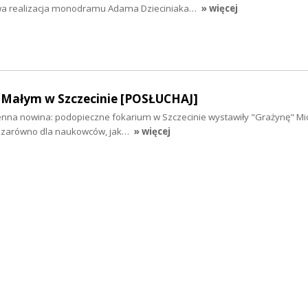
wa realizacja monodramu Adama Dzieciniaka…
» więcej
e Małym w Szczecinie [POSŁUCHAJ]
enna nowina: podopieczne fokarium w Szczecinie wystawiły "Grażynę" Mic
ą zarówno dla naukowców, jak…
» więcej