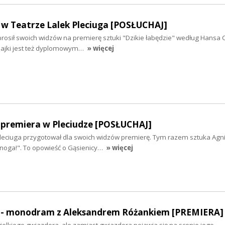
" w Teatrze Lalek Pleciuga [POSŁUCHAJ]
prosił swoich widzów na premierę sztuki "Dzikie łabędzie" według Hansa 
bajki jest też dyplomowym…
» więcej
 premiera w Pleciudze [POSŁUCHAJ]
Pleciuga przygotował dla swoich widzów premierę. Tym razem sztuka Agn
noga!". To opowieść o Gąsienicy…
» więcej
 - monodram z Aleksandrem Różankiem [PREMIERA]