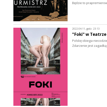
Będzie to prapremiero
2022-04-11, godz. 23:13
"Foki" w Teatrz
Polskę obiega niecodzi
Zdarzenie jest zagadk