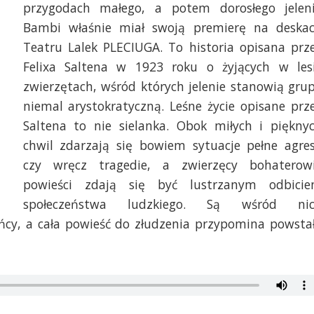
przygodach małego, a potem dorosłego jelen
Bambi właśnie miał swoją premierę na deska
Teatru Lalek PLECIUGA. To historia opisana prz
Felixa Saltena w 1923 roku o żyjących w les
zwierzętach, wśród których jelenie stanowią gru
niemal arystokratyczną. Leśne życie opisane prz
Saltena to nie sielanka. Obok miłych i piękny
chwil zdarzają się bowiem sytuacje pełne agres
czy wręcz tragedie, a zwierzęcy bohaterow
powieści zdają się być lustrzanym odbici
społeczeństwa ludzkiego. Są wśród ni
ońcy, a cała powieść do złudzenia przypomina powsta