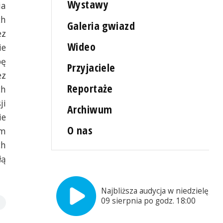
Wystawy
ia
ch
Galeria gwiazd
ez
Wideo
ie
pę
Przyjaciele
ez
Reportaże
ch
ji
Archiwum
ie
O nas
em
ch
łą
Najbliższa audycja w niedzielę,
09 sierpnia po godz. 18:00