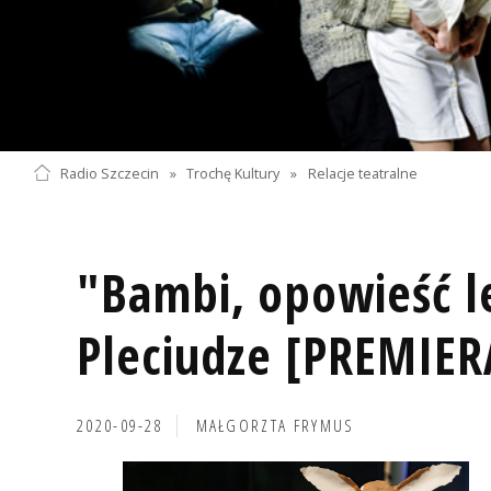
Radio Szczecin
»
Trochę Kultury
»
Relacje teatralne
"Bambi, opowieść l
Pleciudze [PREMIER
2020-09-28
MAŁGORZTA FRYMUS