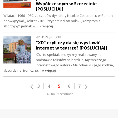
Współczesnym w Szczecinie
[POSŁUCHAJ]
W latach 1966-1989, za czasów dyktatury Nicolae Ceausescu w Rumunii
obowiązywał „Dekret 770”. Przypominał on polski „kompromis
aborcyjny”, jednak w…
» więcej
2023-11-29, godz. 23:05
"XD" czyli czy da się wystawić
internet w teatrze? [POSŁUCHAJ]
XD... to spektakl muzyczny realizowany na
podstawie tekstów najbardziej tajemniczego
internetowego autora - Malcolma XD. Jego krótkie,
absurdalne, ironiczne…
» więcej
3
4
5
6
7
342 na 35 stronach