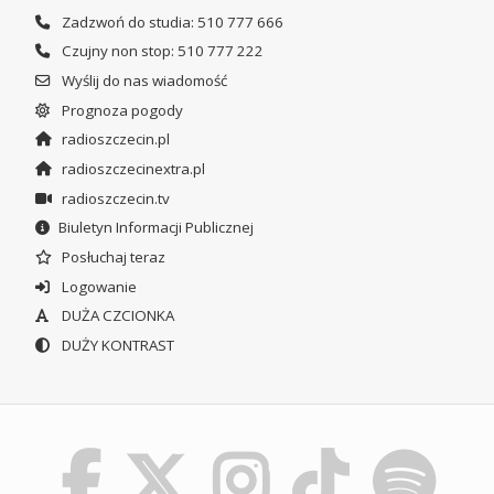
Zadzwoń do studia: 510 777 666
Czujny non stop: 510 777 222
Wyślij do nas wiadomość
Prognoza pogody
radioszczecin.pl
radioszczecinextra.pl
radioszczecin.tv
Biuletyn Informacji Publicznej
Posłuchaj teraz
Logowanie
DUŻA CZCIONKA
DUŻY KONTRAST