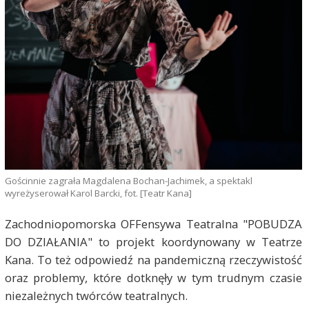
Gościnnie zagrała Magdalena Bochan-Jachimek, a spektakl
wyreżyserował Karol Barcki, fot. [Teatr Kana]
Zachodniopomorska OFFensywa Teatralna "POBUDZA
DO DZIAŁANIA" to projekt koordynowany w Teatrze
Kana. To też odpowiedź na pandemiczną rzeczywistość
oraz problemy, które dotknęły w tym trudnym czasie
niezależnych twórców teatralnych.