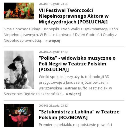
2024-05-15, godz. 23:26
VII Festiwal Twórczości
Niepełnosprawnego Aktora w
Międzyzdrojach [POSŁUCHAJ]
5 maja obchodziliśmy Europejski Dzień Walki z Dyskryminacją Osób
Niepełnosprawnych. W Polsce to również Dzień Godności Osoby z
Niepełnosprawnością…
» więcej
2024-04-22, godz. 17:10
"Polita" - widowisko muzyczne o
Poli Negri w Teatrze Polskim
[POSŁUCHAJ]
Wielki spektakl przy użyciu technologii 3D
przygotowuje z Januszem Józefowiczem i
warszawskim Teatrem Buffo Teatr Polski w
Szczecinie. Będzie to szczecińska…
» więcej
2024-03-26, godz. 23:52
"Sztukmistrz z Lublina" w Teatrze
Polskim [ROZMOWA]
Premiera spektaklu na podstawie powieści