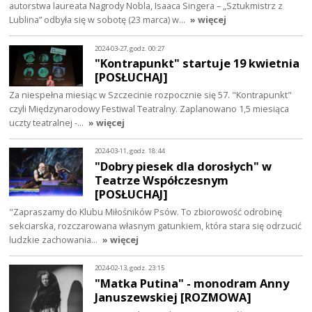
autorstwa laureata Nagrody Nobla, Isaaca Singera – „Sztukmistrz z
Lublina” odbyła się w sobotę (23 marca) w…
» więcej
2024-03-27, godz. 00:27
"Kontrapunkt" startuje 19 kwietnia
[POSŁUCHAJ]
Za niespełna miesiąc w Szczecinie rozpocznie się 57. "Kontrapunkt"
czyli Międzynarodowy Festiwal Teatralny. Zaplanowano 1,5 miesiąca
uczty teatralnej -…
» więcej
2024-03-11, godz. 18:44
"Dobry piesek dla dorosłych" w
Teatrze Współczesnym
[POSŁUCHAJ]
"Zapraszamy do Klubu Miłośników Psów. To zbiorowość odrobinę
sekciarska, rozczarowana własnym gatunkiem, która stara się odrzucić
ludzkie zachowania…
» więcej
2024-02-13, godz. 23:15
"Matka Putina" - monodram Anny
Januszewskiej [ROZMOWA]