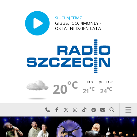
SŁUCHAJ TERAZ
GIBBS, IGO, 4MONEY -
OSTATNI DZIEŃ LATA
°C
jutro
pojutrze
20
°C
°C
21
24
Najlepiej po prostu do nas zadzwoń
Odwiedź nas na Facebook-u
Odwiedź nas na X
Odwiedź nas na Instagram-ie
Odwiedź nas na TikTok-u
Szukaj nas na Spotify
Wyślij do nas w
Szukaj