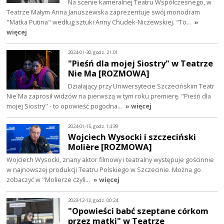
Na scenie kameralnej Teatru Współczesnego, w
Teatrze Małym Anna Januszewska zaprezentuje swój monodram
"Matka Putina" według sztuki Anny Chudek-Niczewskiej. "To…
»
więcej
2024-01-30, godz. 21:01
"Pieśń dla mojej Siostry" w Teatrze
Nie Ma [ROZMOWA]
Działający przy Uniwersytecie Szczecińskim Teatr
Nie Ma zaprosił widzów na pierwszą w tym roku premierę. "Pieśń dla
mojej Siostry" - to opowieść pogodna…
» więcej
2024-01-15, godz. 14:39
Wojciech Wysocki i szczeciński
Molière [ROZMOWA]
Wojciech Wysocki, znany aktor filmowy i teatralny występuje gościnnie
w najnowszej produkcji Teatru Polskiego w Szczecinie. Można go
zobaczyć w "Molierze czyli…
» więcej
2023-12-12, godz. 00:24
"Opowieści babć szeptane córkom
przez matki" w Teatrze