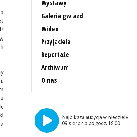
Wystawy
na
Galeria gwiazd
t
Wideo
dź
y,
Przyjaciele
ch
Reportaże
Archiwum
ny
O nas
h,
em
su
le
kl
Najbliższa audycja w niedzielę,
na
09 sierpnia po godz. 18:00