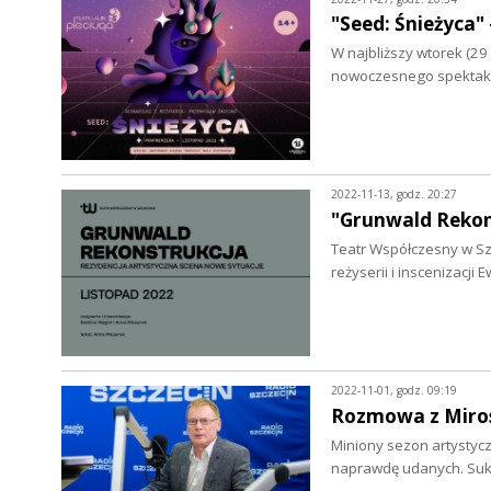
"Seed: Śnieżyca"
W najbliższy wtorek (29
nowoczesnego spektakl
2022-11-13, godz. 20:27
"Grunwald Rekon
Teatr Współczesny w Sz
reżyserii i inscenizacji
2022-11-01, godz. 09:19
Rozmowa z Miro
Miniony sezon artystycz
naprawdę udanych. Sukc