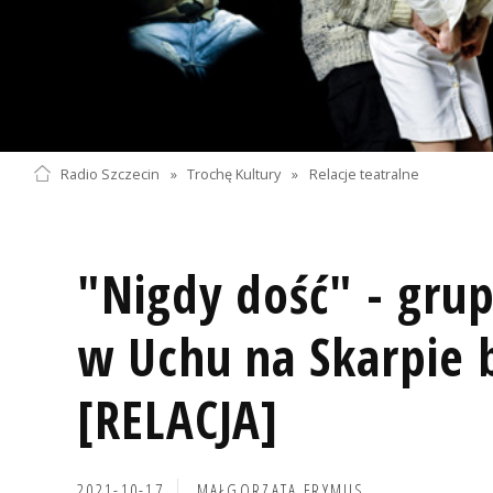
Radio Szczecin
»
Trochę Kultury
»
Relacje teatralne
"Nigdy dość" - gru
w Uchu na Skarpie b
[RELACJA]
2021-10-17
MAŁGORZATA FRYMUS