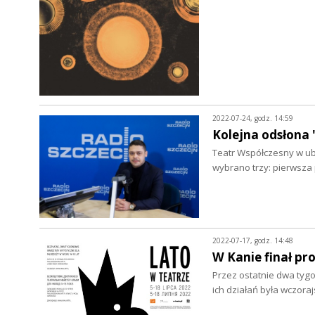
2022-07-24, godz. 14:59
Kolejna odsłona
Teatr Współczesny w ubi
wybrano trzy: pierwsz
2022-07-17, godz. 14:48
W Kanie finał pr
Przez ostatnie dwa tygo
ich działań była wczora