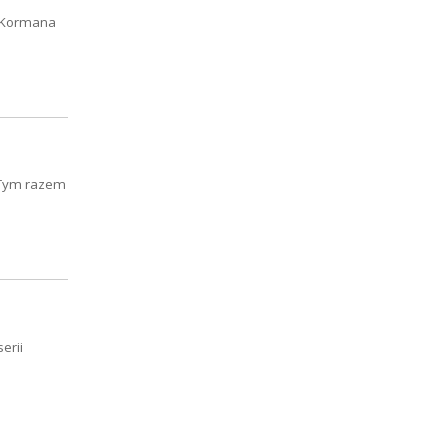
a Kormana
. Tym razem
erii