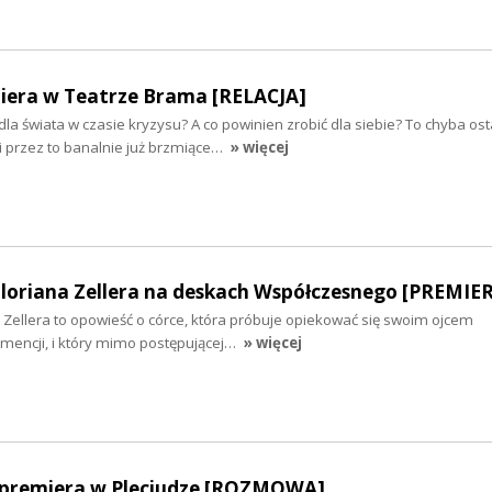
era w Teatrze Brama [RELACJA]
dla świata w czasie kryzysu? A co powinien zrobić dla siebie? To chyba ost
i przez to banalnie już brzmiące…
» więcej
Floriana Zellera na deskach Współczesnego [PREMIE
a Zellera to opowieść o córce, która próbuje opiekować się swoim ojcem
encji, i który mimo postępującej…
» więcej
- premiera w Pleciudze [ROZMOWA]