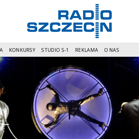
A
KONKURSY
STUDIO S-1
REKLAMA
O NAS