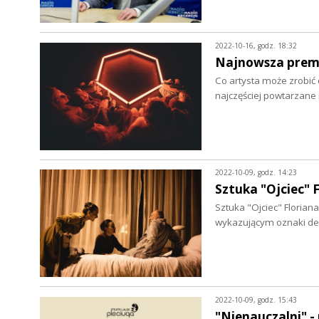
2022-10-16, godz. 18:32
Najnowsza premi
Co artysta może zrobić 
najczęściej powtarzane 
2022-10-09, godz. 14:23
Sztuka "Ojciec" 
Sztuka "Ojciec" Florian
wykazującym oznaki dem
2022-10-09, godz. 15:43
"Nienauczalni" 