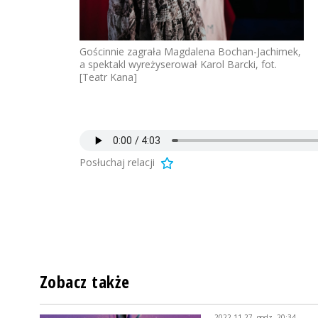
Gościnnie zagrała Magdalena Bochan-Jachimek,
a spektakl wyreżyserował Karol Barcki, fot.
[Teatr Kana]
Posłuchaj relacji
Zobacz także
2022-11-27, godz. 20:34