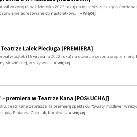
prosił wczoraj (8 października 2022 roku) na inscenizację książki Gordon
zedstawienie adresowane do nastolatków…
» więcej
w Teatrze Lalek Pleciuga [PREMIERA]
prosił w piątek (16 września 2022 roku) na otwarcie sezonu prapremierą
ny Mrozińskiej, w reżyserii…
» więcej
" - premiera w Teatrze Kana [POSŁUCHAJ]
oku, Teatr Kana zaprasza na premierę spektaklu "Światy możliwe" w reżys
stąpią: Bibianna Chimiak, Karolina…
» więcej