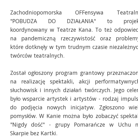
Zachodniopomorska OFFensywa Teatral
"POBUDZA DO DZIAŁANIA" to projek
koordynowany w Teatrze Kana. To też odpowie
na pandemiczną rzeczywistość oraz problem
które dotknęły w tym trudnym czasie niezależny
twórców teatralnych.
Został ogłoszony program grantowy przeznaczo
na realizację spektakli, akcji performatywnyc
słuchowisk i innych działań twórczych. Jego cel
było wsparcie artystek i artystów - rodzaj impul
do podjęcia nowych inicjatyw. Zgłoszono wie
pomysłów. W Kanie można było zobaczyć spekta
"Nigdy dość" - grupy Pomarańcze w Uchu 
Skarpie bez Kartki.