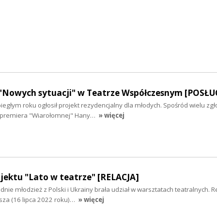
 "Nowych sytuacji" w Teatrze Współczesnym [POSŁU
egłym roku ogłosił projekt rezydencjalny dla młodych. Spośród wielu zg
a premiera "Wiarołomnej" Hany…
» więcej
ojektu "Lato w teatrze" [RELACJA]
dnie młodzież z Polski i Ukrainy brała udział w warsztatach teatralnych. 
jsza (16 lipca 2022 roku)…
» więcej