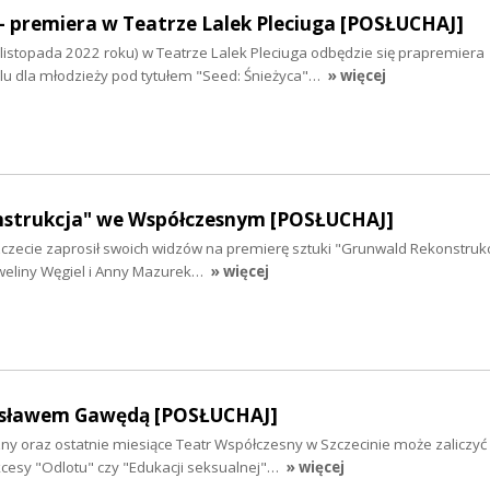
 - premiera w Teatrze Lalek Pleciuga [POSŁUCHAJ]
 listopada 2022 roku) w Teatrze Lalek Pleciuga odbędzie się prapremiera
u dla młodzieży pod tytułem "Seed: Śnieżyca"…
» więcej
strukcja" we Współczesnym [POSŁUCHAJ]
czecie zaprosił swoich widzów na premierę sztuki "Grunwald Rekonstrukc
 Eweliny Węgiel i Anny Mazurek…
» więcej
sławem Gawędą [POSŁUCHAJ]
ny oraz ostatnie miesiące Teatr Współczesny w Szczecinie może zaliczyć
esy "Odlotu" czy "Edukacji seksualnej"…
» więcej