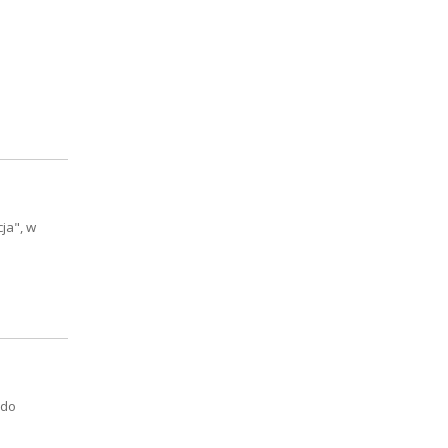
ja", w
 do