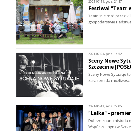
2021-07-11, godz. 21:17
Festiwal "Teatr 
Teatr "nie ma" przez kil
gospodarstwie Państwa
2021-07-04, godz. 14:52
Sceny Nowe Sytu
Szczecinie [POS
Sceny Nowe Sytuacje to
zarazem da możliwość
2021-06-13, godz. 22:05
"Lalka" - premie
Dobrze znana historia m
Współczesnym w Szczeci