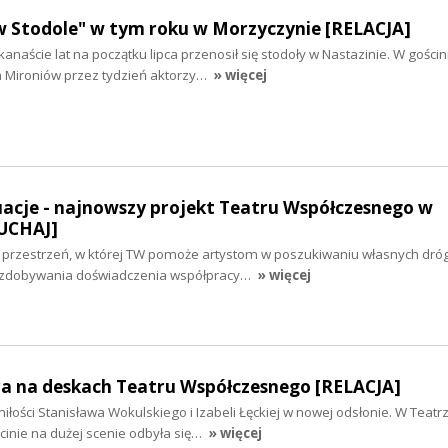
w Stodole" w tym roku w Morzyczynie [RELACJA]
kanaście lat na początku lipca przenosił się stodoły w Nastazinie. W gośc
 Mironiów przez tydzień aktorzy…
» więcej
acje - najnowszy projekt Teatru Współczesnego w
ŁUCHAJ]
 przestrzeń, w której TW pomoże artystom w poszukiwaniu własnych dróg
 zdobywania doświadczenia współpracy…
» więcej
ra na deskach Teatru Współczesnego [RELACJA]
iłości Stanisława Wokulskiego i Izabeli Łęckiej w nowej odsłonie. W Teatr
nie na dużej scenie odbyła się…
» więcej