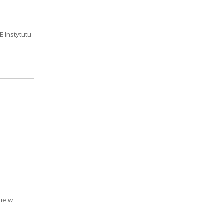
 Instytutu
i
w
ie w