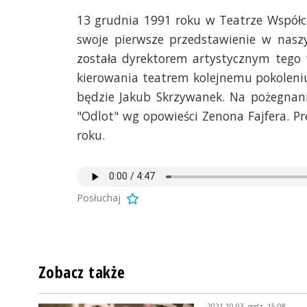
13 grudnia 1991 roku w Teatrze Współc
swoje pierwsze przedstawienie w naszy
została dyrektorem artystycznym tego 
kierowania teatrem kolejnemu pokolen
będzie Jakub Skrzywanek. Na pożegnan
"Odlot" wg opowieści Zenona Fajfera. P
roku.
Posłuchaj
Zobacz także
2021-10-03, godz. 15:08