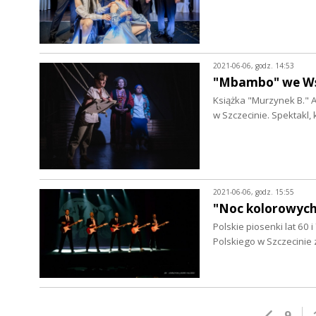
2021-06-06, godz. 14:53
"Mbambo" we Ws
Książka "Murzynek B." 
w Szczecinie. Spektakl,
2021-06-06, godz. 15:55
"Noc kolorowych
Polskie piosenki lat 60
Polskiego w Szczecinie
9