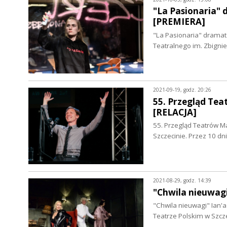
"La Pasionaria"
[PREMIERA]
"La Pasionaria" drama
Teatralnego im. Zbigni
2021-09-19, godz. 20:26
55. Przegląd Tea
[RELACJA]
55. Przegląd Teatrów Ma
Szczecinie. Przez 10 dn
2021-08-29, godz. 14:39
"Chwila nieuwag
"Chwila nieuwagi" Ian'
Teatrze Polskim w Szcz