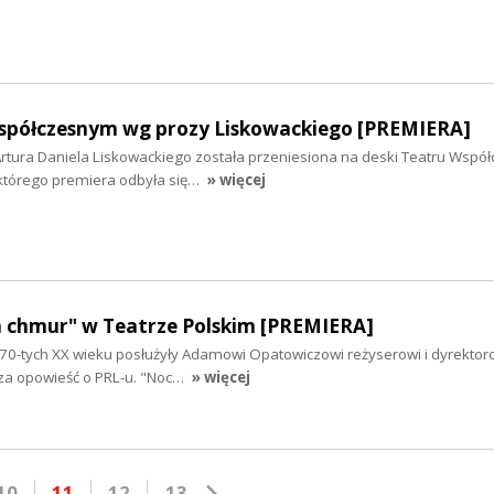
półczesnym wg prozy Liskowackiego [PREMIERA]
Artura Daniela Liskowackiego została przeniesiona na deski Teatru Wspó
 którego premiera odbyła się…
» więcej
 chmur" w Teatrze Polskim [PREMIERA]
 i 70-tych XX wieku posłużyły Adamowi Opatowiczowi reżyserowi i dyrektor
 za opowieść o PRL-u. "Noc…
» więcej
10
11
12
13