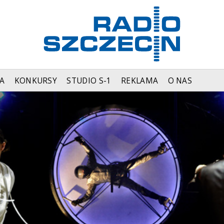
A
KONKURSY
STUDIO S-1
REKLAMA
O NAS