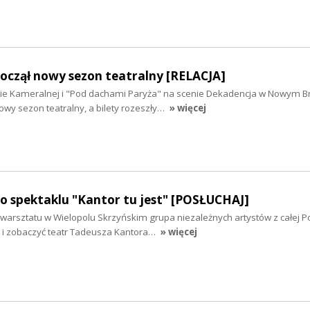
począł nowy sezon teatralny [RELACJA]
ie Kameralnej i "Pod dachami Paryża" na scenie Dekadencja w Nowym Br
nowy sezon teatralny, a bilety rozeszły…
» więcej
o spektaklu "Kantor tu jest" [POSŁUCHAJ]
arsztatu w Wielopolu Skrzyńskim grupa niezależnych artystów z całej Po
 i zobaczyć teatr Tadeusza Kantora…
» więcej