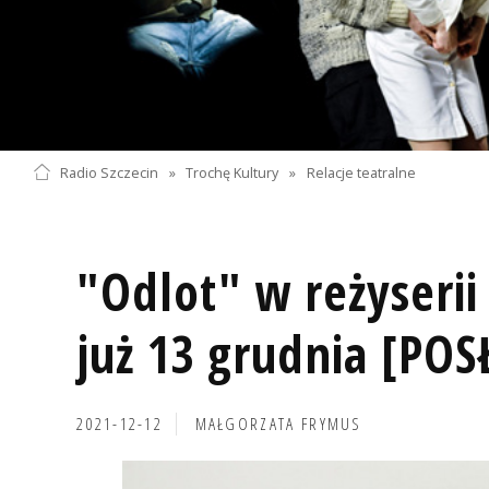
Radio Szczecin
»
Trochę Kultury
»
Relacje teatralne
"Odlot" w reżyseri
już 13 grudnia [POS
2021-12-12
MAŁGORZATA FRYMUS