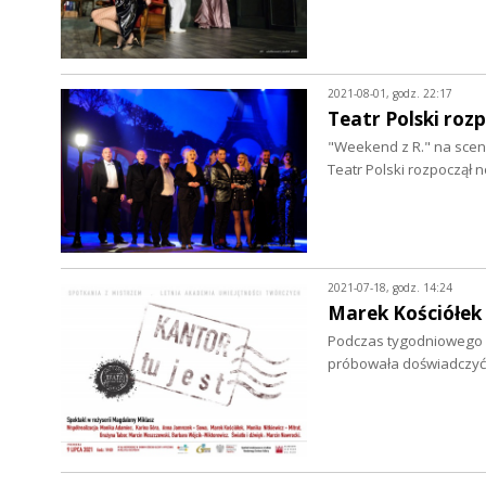
2021-08-01, godz. 22:17
Teatr Polski roz
"Weekend z R." na scen
Teatr Polski rozpoczął 
2021-07-18, godz. 14:24
Marek Kościółek 
Podczas tygodniowego w
próbowała doświadczyć