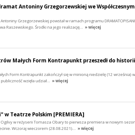
 dramat Antoniny Grzegorzewskiej we Współczesnym
t Antoniny Grzegorzewskiej powstał w ramach programu DRAMATOPISANIE
ewa Raszewskiego. Środki na jego realizację…
» więcej
trów Małych Form Kontrapunkt przeszedł do histori
łych Form Kontrapunkt zakończył się w minioną niedzielę (12 września) 
i publiczność wzięła udział…
» więcej
i" w Teatrze Polskim [PREMIERA]
a Ogilvy w reżyserii Tomasza Obary to pierwsza premiera w nowym sezon
ecinie. Wczoraj wieczorem (28.08.2021)…
» więcej