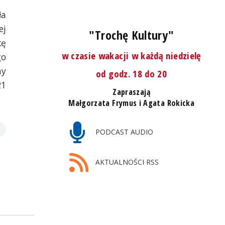
ła
ej
"Trochę Kultury"
kę
w czasie wakacji w każdą niedzielę
go
ny
od godz. 18 do 20
21
Zapraszają
Małgorzata Frymus i Agata Rokicka
PODCAST AUDIO
AKTUALNOŚCI RSS