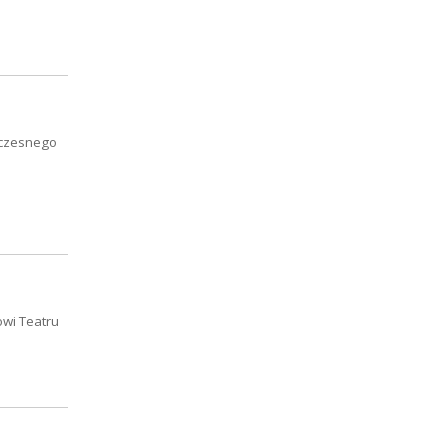
łczesnego
owi Teatru