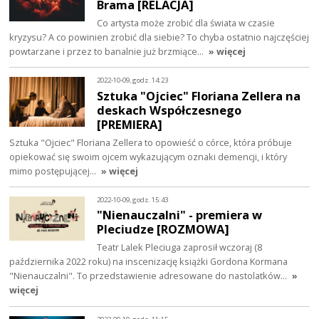
Brama [RELACJA]
Co artysta może zrobić dla świata w czasie
kryzysu? A co powinien zrobić dla siebie? To chyba ostatnio najczęściej
powtarzane i przez to banalnie już brzmiące…
» więcej
2022-10-09, godz. 14:23
Sztuka "Ojciec" Floriana Zellera na
deskach Współczesnego
[PREMIERA]
Sztuka "Ojciec" Floriana Zellera to opowieść o córce, która próbuje
opiekować się swoim ojcem wykazującym oznaki demencji, i który
mimo postępującej…
» więcej
2022-10-09, godz. 15:43
"Nienauczalni" - premiera w
Pleciudze [ROZMOWA]
Teatr Lalek Pleciuga zaprosił wczoraj (8
października 2022 roku) na inscenizację książki Gordona Kormana
"Nienauczalni". To przedstawienie adresowane do nastolatków…
»
więcej