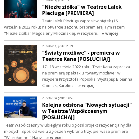
2022-09-19, godz. 11:15
"Niezłe ziółka" w Teatrze Lalek
Pleciuga [PREMIERA]
Teatr Lalek Pleciuga zaprosił w piątek (16
września 2022 roku) na otwarcie sezonu prapremierą. Tym razem
"Niezłe ziółka" Magdaleny Mrozińskiej, w reżyserii…
» więcej
2022-09-11, godz. 23:21
"Światy możliwe" - premiera w
Teatrze Kana [POSŁUCHAJ]
17 i 18 września 2022 roku, Teatr Kana zaprasza
na premierę spektaklu "Światy możliwe" w
reżyserii Krzysztofa Popiołka. Wystąpią: Bibianna
Chimiak, Karolina…
» więcej
2022-07-24, godz. 14:59
Kolejna odsłona "Nowych sytuacji"
w Teatrze Współczesnym
[POSŁUCHAJ]
Teatr Współczesny w ubiegłym roku ogłosił projekt rezydencjalny dla
młodych. Spośród wielu zgłoszeń wybrano trzy: pierwsza premiera
"Wiarołomnej" Hany…
» więcej