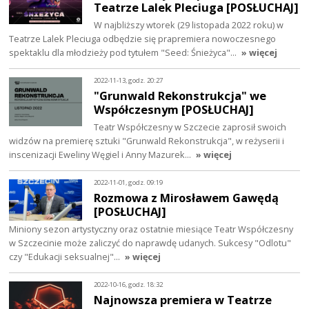
Teatrze Lalek Pleciuga [POSŁUCHAJ]
W najbliższy wtorek (29 listopada 2022 roku) w
Teatrze Lalek Pleciuga odbędzie się prapremiera nowoczesnego
spektaklu dla młodzieży pod tytułem "Seed: Śnieżyca"…
» więcej
2022-11-13, godz. 20:27
"Grunwald Rekonstrukcja" we
Współczesnym [POSŁUCHAJ]
Teatr Współczesny w Szczecie zaprosił swoich
widzów na premierę sztuki "Grunwald Rekonstrukcja", w reżyserii i
inscenizacji Eweliny Węgiel i Anny Mazurek…
» więcej
2022-11-01, godz. 09:19
Rozmowa z Mirosławem Gawędą
[POSŁUCHAJ]
Miniony sezon artystyczny oraz ostatnie miesiące Teatr Współczesny
w Szczecinie może zaliczyć do naprawdę udanych. Sukcesy "Odlotu"
czy "Edukacji seksualnej"…
» więcej
2022-10-16, godz. 18:32
Najnowsza premiera w Teatrze