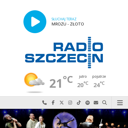
SŁUCHAJ TERAZ
MROZU - ZŁOTO
°C
jutro
pojutrze
21
°C
°C
20
24
Najlepiej po prostu do nas zadzwoń
Odwiedź nas na Facebook-u
Odwiedź nas na X
Odwiedź nas na Instagram-ie
Odwiedź nas na TikTok-u
Szukaj nas na Spotify
Wyślij do nas w
Szukaj