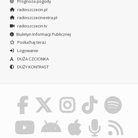
Prognoza pogody
radioszczecin.pl
radioszczecinextra.pl
radioszczecin.tv
Biuletyn Informacji Publicznej
Posłuchaj teraz
Logowanie
DUŻA CZCIONKA
DUŻY KONTRAST