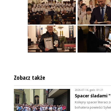
Zobacz także
2026-07-14, godz. 01:21
Spacer śladami "
Kolejny spacer literac
bohatera powieści Sylwi