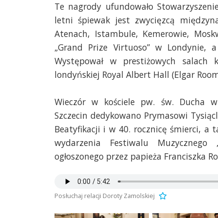
Te nagrody ufundowało Stowarzyszenie 
letni śpiewak jest zwycięzcą międz
Atenach, Istambule, Kemerowie, Moskw
„Grand Prize Virtuoso” w Londynie, 
Występował w prestiżowych salach ko
londyńskiej Royal Albert Hall (Elgar Room
Wieczór w kościele pw. św. Ducha w 
Szczecin dedykowano Prymasowi Tysiącl
Beatyfikacji i w 40. rocznicę śmierci, a 
wydarzenia Festiwalu Muzycznego 
ogłoszonego przez papieża Franciszka Rok
Posłuchaj relacji Doroty Zamolskiej