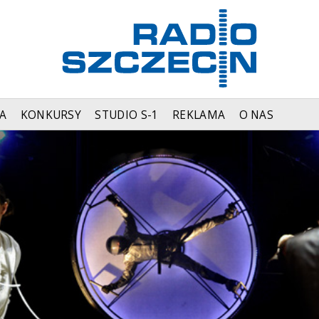
A
KONKURSY
STUDIO S-1
REKLAMA
O NAS