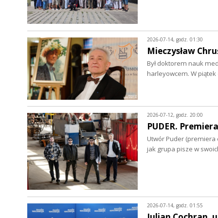
2026-07-14, godz. 01:30
Mieczysław Chruś
Był doktorem nauk medy
harleyowcem. W piątek 
2026-07-12, godz. 20:00
PUDER. Premiera
Utwór Puder (premiera o
jak grupa pisze w swoi
2026-07-14, godz. 01:55
Julian Cochran,