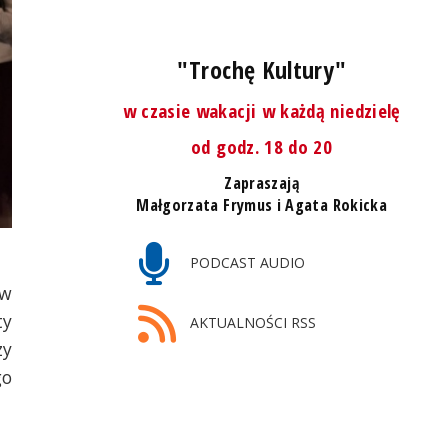
"Trochę Kultury"
w czasie wakacji w każdą niedzielę
od godz. 18 do 20
Zapraszają
Małgorzata Frymus i Agata Rokicka
PODCAST AUDIO
 w
ty
AKTUALNOŚCI RSS
zy
go