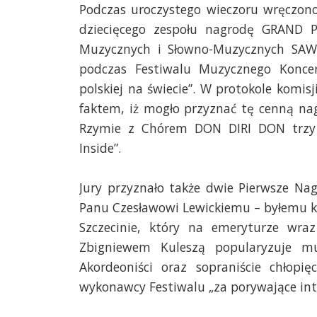
Podczas uroczystego wieczoru wręczon
dziecięcego zespołu nagrodę GRAND 
Muzycznych i Słowno-Muzycznych SAWP
podczas Festiwalu Muzycznego Konce
polskiej na świecie”. W protokole komisj
faktem, iż mogło przyznać tę cenną na
Rzymie z Chórem DON DIRI DON trzy 
Inside”.
Jury przyznało także dwie Pierwsze Nag
Panu Czesławowi Lewickiemu – byłemu ko
Szczecinie, który na emeryturze wr
Zbigniewem Kuleszą popularyzuje mu
Akordeoniści oraz sopraniście chłop
wykonawcy Festiwalu „za porywające inte