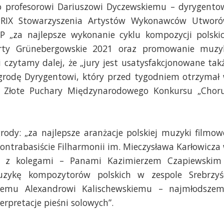
o profesorowi Dariuszowi Dyczewskiemu – dyrygento
PRIX Stowarzyszenia Artystów Wykonawców Utwor
 „za najlepsze wykonanie cyklu kompozycji polski
rty Grünebergowskie 2021 oraz promowanie muzy
i czytamy dalej, że „jury jest usatysfakcjonowane tak
grodę Dyrygentowi, który przed tygodniem otrzymał
Złote Puchary Międzynarodowego Konkursu „Chor
rody: „za najlepsze aranżacje polskiej muzyki filmow
ntrabasiście Filharmonii im. Mieczysława Karłowicza
az z kolegami – Panami Kazimierzem Czapiewskim
zykę kompozytorów polskich w zespole Srebrzyś
ięcemu Alexandrowi Kalischewskiemu – najmłodsze
rpretacje pieśni solowych”.