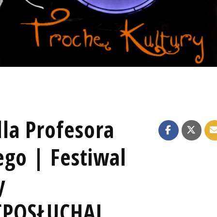
la Profesora
ego | Festiwal
y
[POSŁUCHAJ,