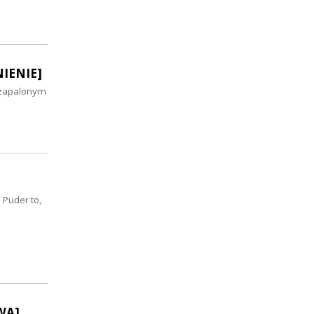
NIENIE]
 zapalonym
 Puder to,
WA]