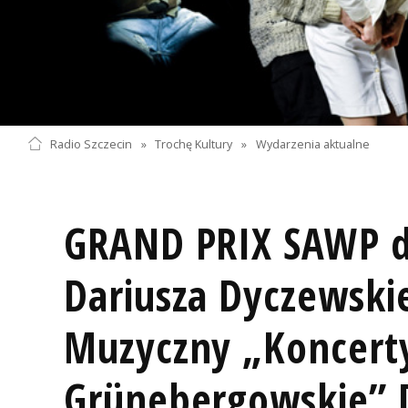
Radio Szczecin
»
Trochę Kultury
»
Wydarzenia aktualne
GRAND PRIX SAWP d
Dariusza Dyczewski
Muzyczny „Koncert
Grünebergowskie” 