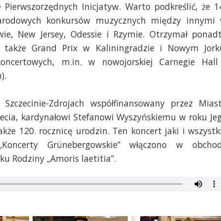
Pierwszorzędnych Inicjatyw. Warto podkreślić, że 1
ynarodowych konkursów muzycznych między innymi
ie, New Jersey, Odessie i Rzymie. Otrzymał ponad
a także Grand Prix w Kaliningradzie i Nowym Jork
ncertowych, m.in. w nowojorskiej Carnegie Hall
).
Szczecinie-Zdrojach współfinansowany przez Mias
ecia, kardynałowi Stefanowi Wyszyńskiemu w roku Je
także 120. rocznicę urodzin. Ten koncert jaki i wszystk
„Koncerty Grünebergowskie” włączono w obcho
u Rodziny „Amoris laetitia”.