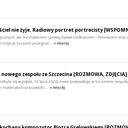
ciel nie żyje. Radiowy portret portrecisty [WSPOM
cznych, ale też malarzem i poetą, bywał rzeźbiarzem i filmowcem oraz
(10 lipca) Szczecin pożegnał…
» więcej
 nowego zespołu ze Szczecina [ROZMOWA, ZDJĘCIA]
dbyła się w piątek, 10 lipca 2026) nowo powstałego w Szczecinie zespołu
ch materiałach prasowych:…
» więcej
 ukochany kompozytor Piotra Grelowskiego [ROZMO