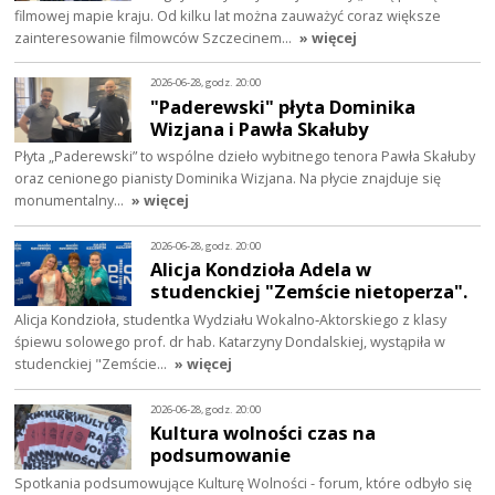
filmowej mapie kraju. Od kilku lat można zauważyć coraz większe
zainteresowanie filmowców Szczecinem…
» więcej
2026-06-28, godz. 20:00
"Paderewski" płyta Dominika
Wizjana i Pawła Skałuby
Płyta „Paderewski” to wspólne dzieło wybitnego tenora Pawła Skałuby
oraz cenionego pianisty Dominika Wizjana. Na płycie znajduje się
monumentalny…
» więcej
2026-06-28, godz. 20:00
Alicja Kondzioła Adela w
studenckiej "Zemście nietoperza".
Alicja Kondzioła, studentka Wydziału Wokalno‑Aktorskiego z klasy
śpiewu solowego prof. dr hab. Katarzyny Dondalskiej, wystąpiła w
studenckiej "Zemście…
» więcej
2026-06-28, godz. 20:00
Kultura wolności czas na
podsumowanie
Spotkania podsumowujące Kulturę Wolności - forum, które odbyło się