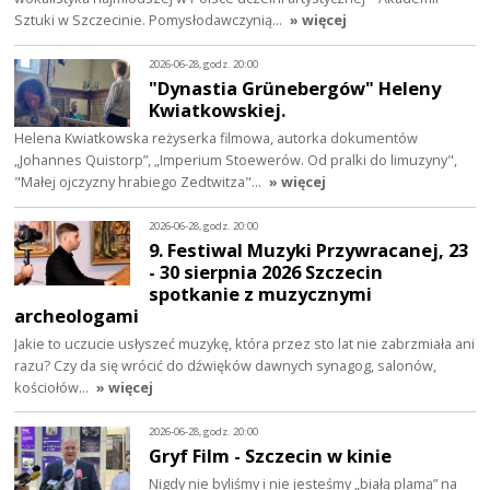
Sztuki w Szczecinie. Pomysłodawczynią…
» więcej
2026-06-28, godz. 20:00
"Dynastia Grünebergów" Heleny
Kwiatkowskiej.
Helena Kwiatkowska reżyserka filmowa, autorka dokumentów
„Johannes Quistorp”, „Imperium Stoewerów. Od pralki do limuzyny",
"Małej ojczyzny hrabiego Zedtwitza"…
» więcej
2026-06-28, godz. 20:00
9. Festiwal Muzyki Przywracanej, 23
- 30 sierpnia 2026 Szczecin
spotkanie z muzycznymi
archeologami
Jakie to uczucie usłyszeć muzykę, która przez sto lat nie zabrzmiała ani
razu? Czy da się wrócić do dźwięków dawnych synagog, salonów,
kościołów…
» więcej
2026-06-28, godz. 20:00
Gryf Film - Szczecin w kinie
Nigdy nie byliśmy i nie jesteśmy „białą plamą” na