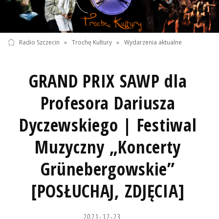
Radio Szczecin
»
Trochę Kultury
»
Wydarzenia aktualne
GRAND PRIX SAWP dla
Profesora Dariusza
Dyczewskiego | Festiwal
Muzyczny „Koncerty
Grünebergowskie”
[POSŁUCHAJ, ZDJĘCIA]
2021-12-23