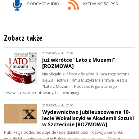
PODCAST AUDIO
AKTUALNOŚCI RSS
Zobacz także
2026-07-06, godz. 23:07
Już wkrótce "Lato z Muzami"
[ROZMOWA]
Nieoficjalnie 7 lipca oficjalnie 8 lipca rozpoczyna
się 28. Festiwal Filmu Muzyki Malarstwa Teatru
"Lato z Muzami". Podczas tegorocznego
festiwalu zaprezentowanych…
» więcej
2026-07-05, godz. 20:00
Wydawnictwo jubileuszowe na 10-
lecie Wokalistyki w Akademii Sztuki
w Szczecinie [ROZMOWA]
Publikacja podsumowuje dekadę działalności i rozwoju kierunku
wokalistyka najmłodszej w Polsce uczelni artystycznej – Akademii