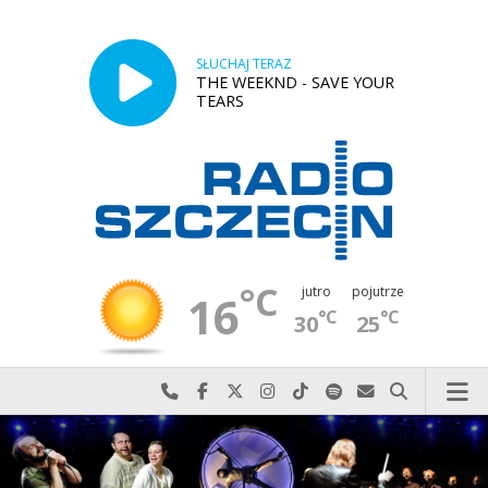
SŁUCHAJ TERAZ
THE WEEKND - SAVE YOUR
TEARS
°C
jutro
pojutrze
16
°C
°C
30
25
Najlepiej po prostu do nas zadzwoń
Odwiedź nas na Facebook-u
Odwiedź nas na X
Odwiedź nas na Instagram-ie
Odwiedź nas na TikTok-u
Szukaj nas na Spotify
Wyślij do nas w
Szukaj