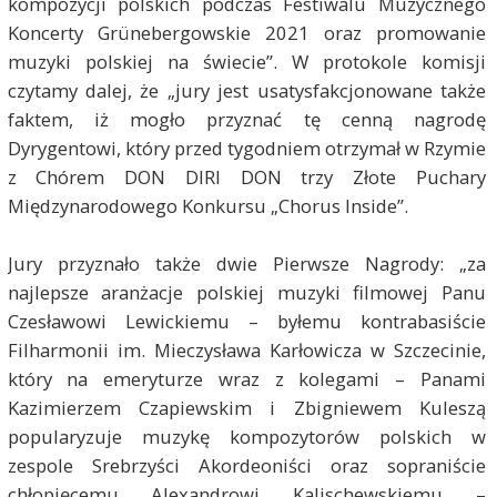
kompozycji polskich podczas Festiwalu Muzycznego
Koncerty Grünebergowskie 2021 oraz promowanie
muzyki polskiej na świecie”. W protokole komisji
czytamy dalej, że „jury jest usatysfakcjonowane także
faktem, iż mogło przyznać tę cenną nagrodę
Dyrygentowi, który przed tygodniem otrzymał w Rzymie
z Chórem DON DIRI DON trzy Złote Puchary
Międzynarodowego Konkursu „Chorus Inside”.
Jury przyznało także dwie Pierwsze Nagrody: „za
najlepsze aranżacje polskiej muzyki filmowej Panu
Czesławowi Lewickiemu – byłemu kontrabasiście
Filharmonii im. Mieczysława Karłowicza w Szczecinie,
który na emeryturze wraz z kolegami – Panami
Kazimierzem Czapiewskim i Zbigniewem Kuleszą
popularyzuje muzykę kompozytorów polskich w
zespole Srebrzyści Akordeoniści oraz sopraniście
chłopięcemu Alexandrowi Kalischewskiemu –