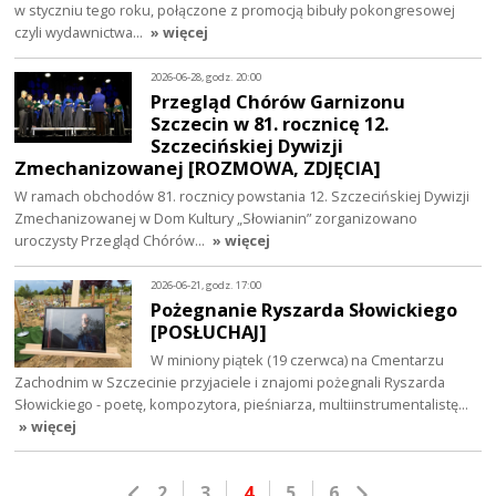
w styczniu tego roku, połączone z promocją bibuły pokongresowej
czyli wydawnictwa…
» więcej
2026-06-28, godz. 20:00
Przegląd Chórów Garnizonu
Szczecin w 81. rocznicę 12.
Szczecińskiej Dywizji
Zmechanizowanej [ROZMOWA, ZDJĘCIA]
W ramach obchodów 81. rocznicy powstania 12. Szczecińskiej Dywizji
Zmechanizowanej w Dom Kultury „Słowianin” zorganizowano
uroczysty Przegląd Chórów…
» więcej
2026-06-21, godz. 17:00
Pożegnanie Ryszarda Słowickiego
[POSŁUCHAJ]
W miniony piątek (19 czerwca) na Cmentarzu
Zachodnim w Szczecinie przyjaciele i znajomi pożegnali Ryszarda
Słowickiego - poetę, kompozytora, pieśniarza, multiinstrumentalistę…
» więcej
2
3
4
5
6