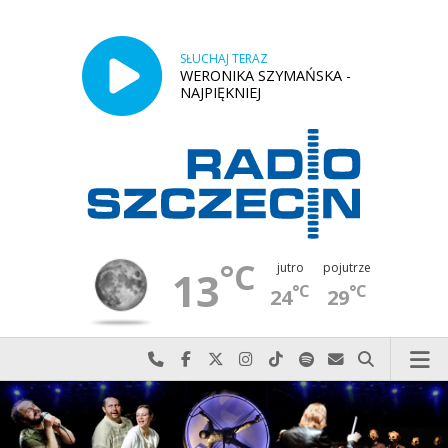
SŁUCHAJ TERAZ
WERONIKA SZYMAŃSKA -
NAJPIĘKNIEJ
°C
jutro
pojutrze
13
°C
°C
24
29
Najlepiej po prostu do nas zadzwoń
Odwiedź nas na Facebook-u
Odwiedź nas na X
Odwiedź nas na Instagram-ie
Odwiedź nas na TikTok-u
Szukaj nas na Spotify
Wyślij do nas w
Szukaj