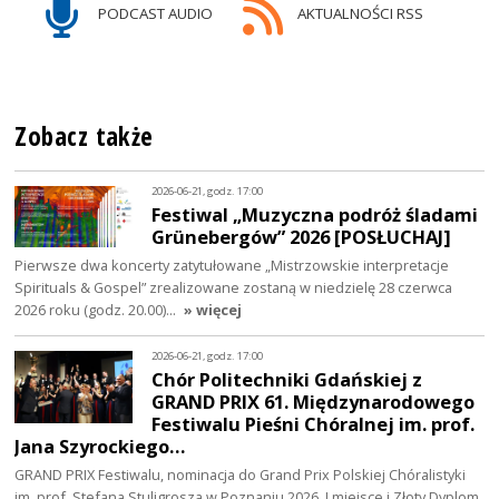
PODCAST AUDIO
AKTUALNOŚCI RSS
Zobacz także
2026-06-21, godz. 17:00
Festiwal „Muzyczna podróż śladami
Grünebergów” 2026 [POSŁUCHAJ]
Pierwsze dwa koncerty zatytułowane „Mistrzowskie interpretacje
Spirituals & Gospel” zrealizowane zostaną w niedzielę 28 czerwca
2026 roku (godz. 20.00)…
» więcej
2026-06-21, godz. 17:00
Chór Politechniki Gdańskiej z
GRAND PRIX 61. Międzynarodowego
Festiwalu Pieśni Chóralnej im. prof.
Jana Szyrockiego…
GRAND PRIX Festiwalu, nominacja do Grand Prix Polskiej Chóralistyki
im. prof. Stefana Stuligrosza w Poznaniu 2026, I miejsce i Złoty Dyplom