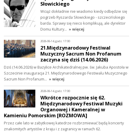
Słowickiego
Wciąż dokładnie nie wiadomo kiedy odbędzie się
pogrzeb Ryszarda Słowickiego - szczecińskiego
barda. Sprawy się nieco komplikują, ale dyrektor
Domu Kultury…
» więcej
2026-06-14, godz. 17:00
21.Międzynarodowy Festiwal
Muzyczny Sacrum Non Profanum
zaczyna się dziś (14.06.2026)
Dziś (14.06.2026) w Bazylice Archikatedralnej pw. św. Jakuba Apostoła w
Szczecinie inauguracja 21. Międzynarodowego Festiwalu Muzycznego
Sacrum Non Profanum…
» więcej
2026-06-14, godz. 17:00
Wkrótce rozpocznie się 62.
Międzynarodowy Festiwal Muzyki
Organowej i Kameralnej w
Kamieniu Pomorskim [ROZMOWA]
Przez całe lato w zabytkowej katedrze rozbrzmiewać będą koncerty
znakomitych artystów z kraju i z zagranicy w ramach 62.