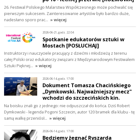
26. Festiwal Polskiego Malarstwa Współczesnego może pochwalić się
pierwszym sukcesem. Zainteresowanie artystów było bardzo duże,
nadesłano sporo prac…
» więcej
2026-06-21, godz. 22:04
Spotkanie edukatorów sztuki w
Mostach [POSŁUCHAJ]
Instruktorzy i nauczyciele pracujący z dziećmi i młodzieżą z terenu
całej Polski oraz edukatorzy związani z Międzynarodowym Festiwalem
Sztuki Pięknej…
» więcej
2026-06-14, godz. 17:00
Dokument Tomasza Chacińskiego
„Dymkowski. Najważniejszy mecz"
wchodzi do szczecińskich kin.
Na boisku znali go z jednego: nie odpuszczał do końca. Dziś Robert
Dymkowski - legenda Pogoni Szczecin, autor 120 bramek dla klubu - tę
samą walkę przeniósł…
» więcej
2026-06-14, godz. 17:00
Będziemy żegnać Ryszarda