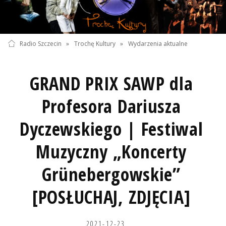
Radio Szczecin
»
Trochę Kultury
»
Wydarzenia aktualne
GRAND PRIX SAWP dla
Profesora Dariusza
Dyczewskiego | Festiwal
Muzyczny „Koncerty
Grünebergowskie”
[POSŁUCHAJ, ZDJĘCIA]
2021-12-23