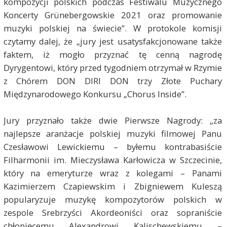
kompozycji polskich podczas Festiwalu Muzycznego
Koncerty Grünebergowskie 2021 oraz promowanie
muzyki polskiej na świecie”. W protokole komisji
czytamy dalej, że „jury jest usatysfakcjonowane także
faktem, iż mogło przyznać tę cenną nagrodę
Dyrygentowi, który przed tygodniem otrzymał w Rzymie
z Chórem DON DIRI DON trzy Złote Puchary
Międzynarodowego Konkursu „Chorus Inside”.
Jury przyznało także dwie Pierwsze Nagrody: „za
najlepsze aranżacje polskiej muzyki filmowej Panu
Czesławowi Lewickiemu – byłemu kontrabasiście
Filharmonii im. Mieczysława Karłowicza w Szczecinie,
który na emeryturze wraz z kolegami – Panami
Kazimierzem Czapiewskim i Zbigniewem Kuleszą
popularyzuje muzykę kompozytorów polskich w
zespole Srebrzyści Akordeoniści oraz sopraniście
chłopięcemu Alexandrowi Kalischewskiemu –