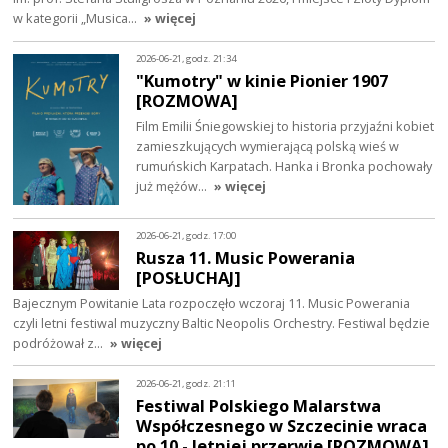
w kategorii „Musica…
» więcej
2026-06-21, godz. 21:34
"Kumotry" w kinie Pionier 1907
[ROZMOWA]
Film Emilii Śniegowskiej to historia przyjaźni kobiet
zamieszkujących wymierającą polską wieś w
rumuńskich Karpatach. Hanka i Bronka pochowały
już mężów…
» więcej
2026-06-21, godz. 17:00
Rusza 11. Music Powerania
[POSŁUCHAJ]
Bajecznym Powitanie Lata rozpoczęło wczoraj 11. Music Powerania
czyli letni festiwal muzyczny Baltic Neopolis Orchestry. Festiwal będzie
podróżował z…
» więcej
2026-06-21, godz. 21:11
Festiwal Polskiego Malarstwa
Współczesnego w Szczecinie wraca
po 10 - letniej przerwie [ROZMOWA]