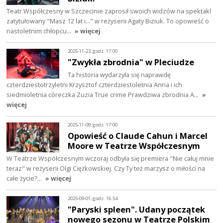
Teatr Współczesny w Szczecinie zaprosił swoich widzów na spektakl
zatytułowany "Masz 12 lat i..." w reżyserii Agaty Biziuk. To opowieść o
nastoletnim chłopcu…
» więcej
2025-11-23, godz. 17:00
"Zwykła zbrodnia" w Pleciudze
Ta historia wydarzyła się naprawdę
czterdziestotrzyletni Krzysztof czterdziestoletnia Anna i ich
siedmioletnia córeczka Zuzia True crime Prawdziwa zbrodnia A…
»
więcej
2025-11-09, godz. 17:00
Opowieść o Claude Cahun i Marcel
Moore w Teatrze Współczesnym
W Teatrze Współczesnym wczoraj odbyła się premiera "Nie całuj mnie
teraz" w reżyserii Olgi Ciężkowskiej. Czy Ty też marzysz o miłości na
całe życie?…
» więcej
2025-09-01, godz. 16:54
"Paryski spleen". Udany początek
nowego sezonu w Teatrze Polskim