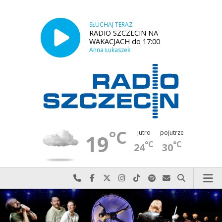
SŁUCHAJ TERAZ
RADIO SZCZECIN NA
WAKACJACH do 17:00
Anna Łukaszek
°C
jutro
pojutrze
19
°C
°C
24
30
Najlepiej po prostu do nas zadzwoń
Odwiedź nas na Facebook-u
Odwiedź nas na X
Odwiedź nas na Instagram-ie
Odwiedź nas na TikTok-u
Szukaj nas na Spotify
Wyślij do nas w
Szukaj