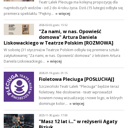
Teatr Lalek Pleciuga ma kolejną propozycję dla
najmłodszych widzów - od 2 do 4 roku życia. Dziś (15 lutego) odbyła się
premiera spektaklu "Piękny…
» więcej
2026-02-02, godz. 15:52
"Za nami, w nas. Opowieść
domowa" Artura Daniela
Liskowackiego w Teatrze Polskim [ROZMOWA]
W sobotę (31 stycznia) w Teatrze Polskim odbyła się premiera sztuki
zatytułowanej "Za nami, w nas. Opowieść domowa" z tekstem Artura
Daniela Liskowackiego…
» więcej
2026-01-19, godz. 01:15
Fioletowa Pleciuga [POSŁUCHAJ]
Szczeciński Teatr Lalek "Pleciuga" będzie teraz
fioletowy. Nie dosłownie - teatr wprowadził
bowiem nową wizualizację i nowe logo, w których
dominuje kolor…
» więcej
2025-11-30, godz. 17:00
"Masz 12 lat i..." w reżyserii Agaty
Biziuk.