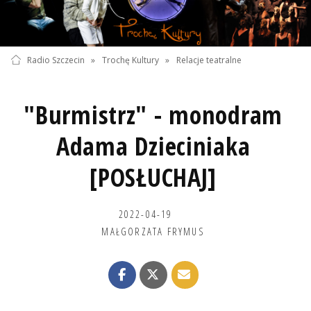
Radio Szczecin
»
Trochę Kultury
»
Relacje teatralne
"Burmistrz" - monodram
Adama Dzieciniaka
[POSŁUCHAJ]
2022-04-19
MAŁGORZATA FRYMUS