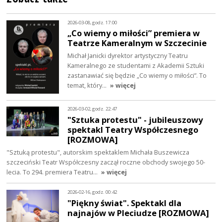
2026-03-08, godz. 17:00
„Co wiemy o miłości” premiera w
Teatrze Kameralnym w Szczecinie
Michał Janicki dyrektor artystyczny Teatru
Kameralnego ze studentami z Akademii Sztuki
zastanawiać się będzie „Co wiemy o miłości”. To
temat, który…
» więcej
2026-03-02, godz. 22:47
"Sztuka protestu" - jubileuszowy
spektakl Teatry Współczesnego
[ROZMOWA]
"Sztuką protestu", autorskim spektaklem Michała Buszewicza
szczeciński Teatr Współczesny zaczął roczne obchody swojego 50-
lecia. To 294. premiera Teatru…
» więcej
2026-02-16, godz. 00:42
"Piękny świat". Spektakl dla
najnajów w Pleciudze [ROZMOWA]