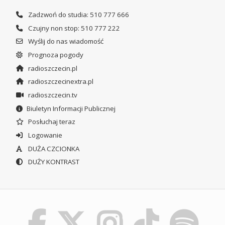
Zadzwoń do studia: 510 777 666
Czujny non stop: 510 777 222
Wyślij do nas wiadomość
Prognoza pogody
radioszczecin.pl
radioszczecinextra.pl
radioszczecin.tv
Biuletyn Informacji Publicznej
Posłuchaj teraz
Logowanie
DUŻA CZCIONKA
DUŻY KONTRAST