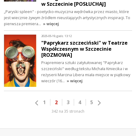
w Szczecinie [POSŁUCHAJ]
„Paryski spleen" - poetycko-muzyczna wędrówka przez miasto, które
jest wiecznie żywym źródłem nieustających artystycznych inspiracji. To
pierwsza premiera…
» więcej
2025-05-19, godz. 13:12
"Paprykarz szczeciński" w Teatrze
Współczesnym w Szczecinie
[ROZMOWA]
Prapremiera sztuki zatytułowanej "Paprykarz
szczeciński" według tekstu Michała Kmiecika i w
reżyserii Marcina Libera miała miejsce w piątkowy
wieczór (16…
» więcej
1
2
3
4
5
342 na 35 stronach