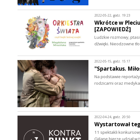
2022-05-22, godz. 19:23
Wkrótce w Pleciud
[ZAPOWIEDŹ]
Ludzkie rozmowy, ptasie
dźwięki. Nieodzowne t
2022-05-15, godz. 15:17
"Spartakus. Mił
Na podstawie reportaży
rodzicami oraz medykam
2022-04-24, godz. 20:50
Wystartował teg
11 spektakli konkursow
Gjilane bierze udział 