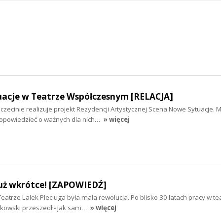
acje w Teatrze Współczesnym [RELACJA]
zecinie realizuje projekt Rezydencji Artystycznej Scena Nowe Sytuacje. M
opowiedzieć o ważnych dla nich…
» więcej
już wkrótce! [ZAPOWIEDŹ]
atrze Lalek Pleciuga była mała rewolucja. Po blisko 30 latach pracy w te
cikowski przeszedł - jak sam…
» więcej