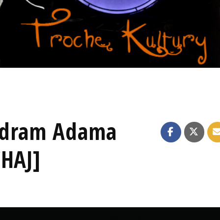
odram Adama
CHAJ]