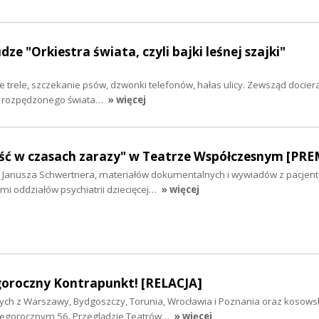
ze "Orkiestra świata, czyli bajki leśnej szajki"
 trele, szczekanie psów, dzwonki telefonów, hałas ulicy. Zewsząd docier
ło rozpędzonego świata…
» więcej
ość w czasach zarazy" w Teatrze Współczesnym [PR
 Janusza Schwertnera, materiałów dokumentalnych i wywiadów z pacjent
i oddziałów psychiatrii dziecięcej…
» więcej
oroczny Kontrapunkt! [RELACJA]
ych z Warszawy, Bydgoszczy, Torunia, Wrocławia i Poznania oraz kosows
w tegorocznym 56. Przeglądzie Teatrów…
» więcej