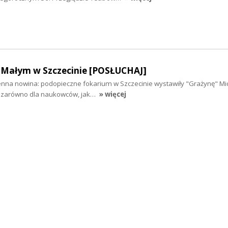
e Małym w Szczecinie [POSŁUCHAJ]
enna nowina: podopieczne fokarium w Szczecinie wystawiły "Grażynę" Mic
ą zarówno dla naukowców, jak…
» więcej