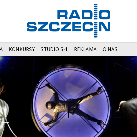
A
KONKURSY
STUDIO S-1
REKLAMA
O NAS