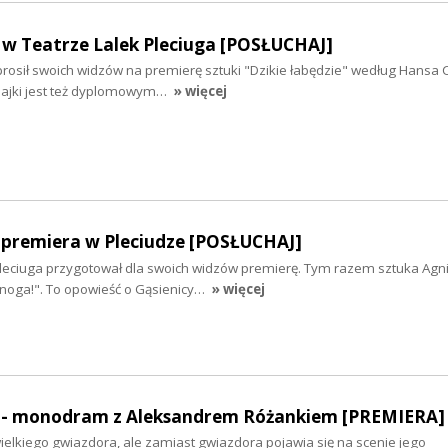
" w Teatrze Lalek Pleciuga [POSŁUCHAJ]
prosił swoich widzów na premierę sztuki "Dzikie łabędzie" według Hansa 
bajki jest też dyplomowym…
» więcej
 premiera w Pleciudze [POSŁUCHAJ]
Pleciuga przygotował dla swoich widzów premierę. Tym razem sztuka Agn
noga!". To opowieść o Gąsienicy…
» więcej
 - monodram z Aleksandrem Różankiem [PREMIERA]
ielkiego gwiazdora, ale zamiast gwiazdora pojawia się na scenie jego