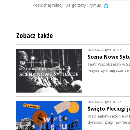
Posłuchaj relacji Małgorzaty Frymus
Zobacz także
2022-06-27, godz. 00:02
Scena Nowe Sytu
Teatr Współczesny w Szc
reżyserzy mają szansę 
2022-06-20, godz. 00:42
Święto Pleciugi 
W ubiegłym sezonie w Te
dyrektor, Zbigniew Nie