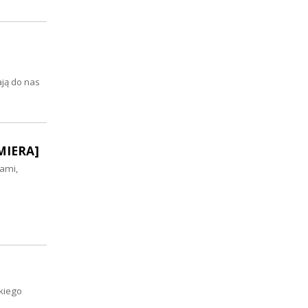
ają do nas
EMIERA]
ami,
kiego