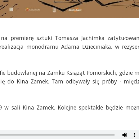
a na premierę sztuki Tomasza Jachimka zatytułowa
realizacja monodramu Adama Dzieciniaka, w reżyser
rofie budowlanej na Zamku Książąt Pomorskich, gdzie 
 się do Kina Zamek. Tam odbywały się próby - międ
9 w sali Kina Zamek. Kolejne spektakle będzie moż