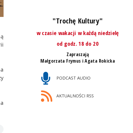
"Trochę Kultury"
w czasie wakacji w każdą niedzielę
ną
od godz. 18 do 20
ii
Zapraszają
Małgorzata Frymus i Agata Rokicka
ma
zy
PODCAST AUDIO
AKTUALNOŚCI RSS
na