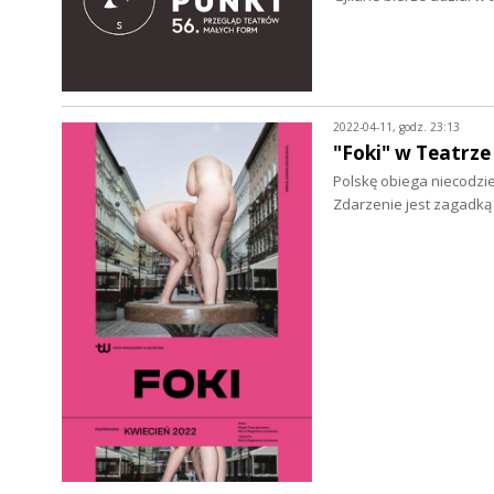
2022-04-11, godz. 23:13
"Foki" w Teatrz
Polskę obiega niecodzi
Zdarzenie jest zagadk