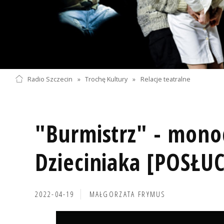
Radio Szczecin
»
Trochę Kultury
»
Relacje teatralne
"Burmistrz" - mon
Dzieciniaka [POSŁU
2022-04-19
MAŁGORZATA FRYMUS