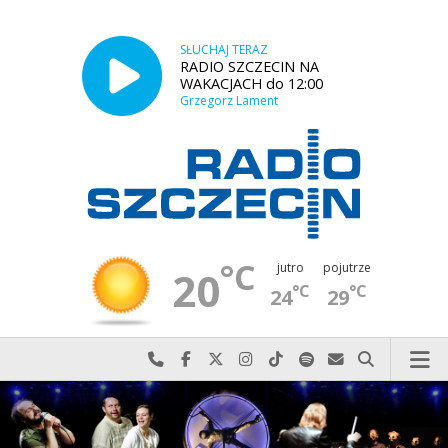
SŁUCHAJ TERAZ
RADIO SZCZECIN NA
WAKACJACH do 12:00
Grzegorz Lament
°C
jutro
pojutrze
20
°C
°C
24
29
Najlepiej po prostu do nas zadzwoń
Odwiedź nas na Facebook-u
Odwiedź nas na X
Odwiedź nas na Instagram-ie
Odwiedź nas na TikTok-u
Szukaj nas na Spotify
Wyślij do nas w
Szukaj