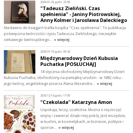
2026-01-25, godz. 23:58
"Tadeusz Zieliński. Czas
spełnienia" - Janiny Piotrowskiej,
Anny Kolmer i Jarosława Daleckiego
Niedawno do księgarń trafiła książka "Czas spełnienia". To publikacja
poświęcona twórczości i życiu Tadeusza Zielińskiego, niezwykle
ciekawego świnoujskiego…
» więcej
2026-01-19, godz. 00:42
Międzynarodowy Dzień Kubusia
Puchatka [POSŁUCHAJ]
18 stycznia obchodzimy Międzynarodowy Dzień
Kubusia Puchatka, obchodzony na pamiątkę urodzin - w 1882 roku -
jego twórcy, angielskiego pisarza Alana Alexandra…
» więcej
2025-12-14, godz. 17:00
"Czekolada" Katarzyna Amon
Uspokaja, leczy, uzależnia. Można o nią toczyć
wojny i zawierać dzięki niej pokój. Jest wszędzie,
w kuchni, w kosmetykach, w biznesie, polityce i
sporcie…
» więcej