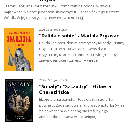
Fascynującej analizie wizerunku Pomorzanina poddał w swojej
najnowszej książce profesor Uniwersytetu Szczecińskiego Bartosz
Wójcik. W jego pracy zatytułowanej…
» więcej
2026-02-08, godz. 23:01
"Dalida o sobie" - Mariola Pryzwan
Dalida – to pseudonim artystyczny Iolandy Cristiny
Gigliotti. Urodzona w Egipcie Włoszka o
oryginalnej urodzie i ciemnej barwie głosu była
zjawiskiem scenicznym…
» więcej
2026-02-02, godz. 17:01
"Śmiały” i "Szczodry" - Elżbieta
Cherezińska
Elżbieta Cherezińska - teatrolożka i autorka
powieści. Zadebiutowała jako współautorka (wraz
z Szewachem Weissem) biografii byłego
ambasadora Izraela w…
» więcej