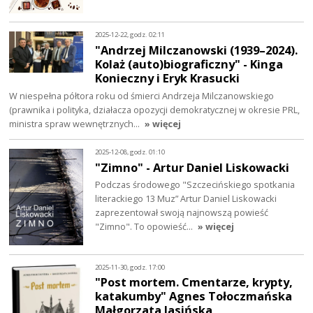
2025-12-22, godz. 02:11
"Andrzej Milczanowski (1939–2024).
Kolaż (auto)biograficzny" - Kinga
Konieczny i Eryk Krasucki
W niespełna półtora roku od śmierci Andrzeja Milczanowskiego
(prawnika i polityka, działacza opozycji demokratycznej w okresie PRL,
ministra spraw wewnętrznych…
» więcej
2025-12-08, godz. 01:10
"Zimno" - Artur Daniel Liskowacki
Podczas środowego "Szczecińskiego spotkania
literackiego 13 Muz” Artur Daniel Liskowacki
zaprezentował swoją najnowszą powieść
"Zimno". To opowieść…
» więcej
2025-11-30, godz. 17:00
"Post mortem. Cmentarze, krypty,
katakumby" Agnes Tołoczmańska
Małgorzata Jasińska