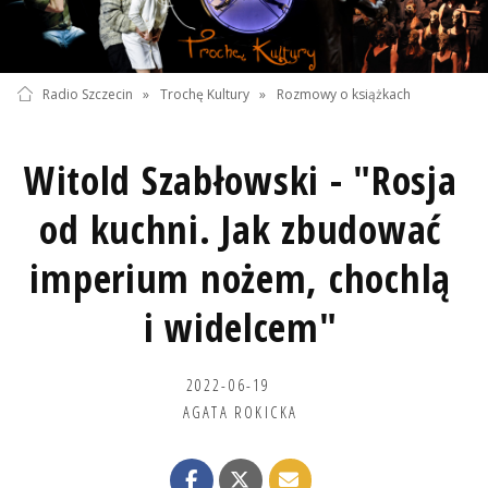
Radio Szczecin
»
Trochę Kultury
»
Rozmowy o książkach
Witold Szabłowski - "Rosja
od kuchni. Jak zbudować
imperium nożem, chochlą
i widelcem"
2022-06-19
AGATA ROKICKA