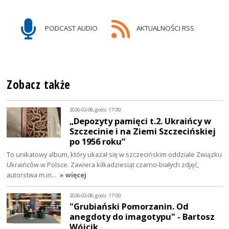
PODCAST AUDIO
AKTUALNOŚCI RSS
Zobacz także
2026-02-08, godz. 17:00
„Depozyty pamięci t.2. Ukraińcy w
Szczecinie i na Ziemi Szczecińskiej
po 1956 roku”
To unikatowy album, który ukazał się w szczecińskim oddziale Związku
Ukraińców w Polsce. Zawiera kilkadziesiąt czarno-białych zdjęć,
autorstwa m.in…
» więcej
2026-02-08, godz. 17:00
"Grubiański Pomorzanin. Od
anegdoty do imagotypu" - Bartosz
Wójcik