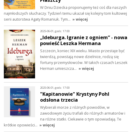
W Dniu Dziecka proponujemy też coś dla naszych
najmłodszych słuchaczy. Tydzień temu ukazał się kolejny tom kultowej
serii autorstwa Agaty Romaniuk. Tym…
» więcej
2025-06-01, godz. 17:00
„Ideburga. Igranie z ogniem” - nowa
powieść Leszka Hermana
Szczecin, koniec XIX wieku. Miasto przestaje być
twierdzą, powstają nowe dzielnice, rodzą się
fortuny przemysłowców. W takich czasach Leszek
Herman umieszcza…
» więcej
2025-06-01, godz. 17:00
"Kapitanowie" Krystyny Pohl
odsłona trzecia
Wybierali morze z różnych powodów, w
zawodowym życiu trafiali do różnych armatorów i
na różne statki. Ciekawie o tym opowiadają. Te
krótkie opowieści…
» więcej