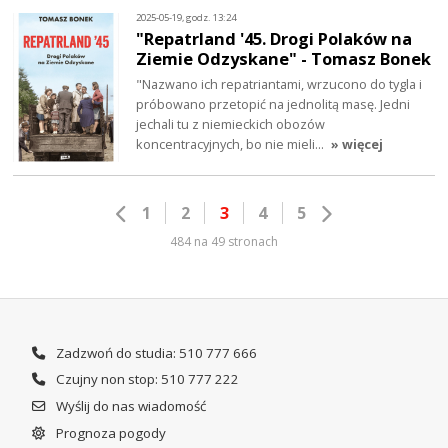
2025-05-19, godz. 13:24
"Repatrland '45. Drogi Polaków na
Ziemie Odzyskane" - Tomasz Bonek
"Nazwano ich repatriantami, wrzucono do tygla i
próbowano przetopić na jednolitą masę. Jedni
jechali tu z niemieckich obozów
koncentracyjnych, bo nie mieli…
» więcej
1
2
3
4
5
484 na 49 stronach
Zadzwoń do studia: 510 777 666
Czujny non stop: 510 777 222
Wyślij do nas wiadomość
Prognoza pogody