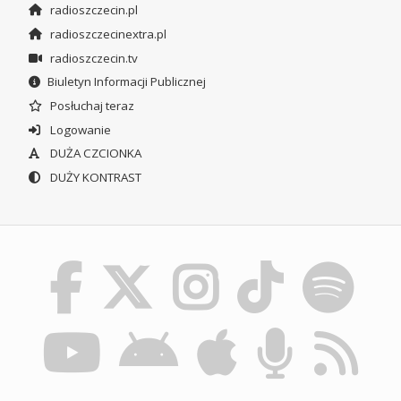
radioszczecin.pl
radioszczecinextra.pl
radioszczecin.tv
Biuletyn Informacji Publicznej
Posłuchaj teraz
Logowanie
DUŻA CZCIONKA
DUŻY KONTRAST