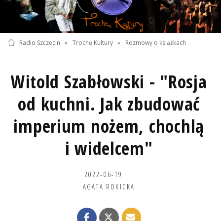
Radio Szczecin
»
Trochę Kultury
»
Rozmowy o książkach
Witold Szabłowski - "Rosja
od kuchni. Jak zbudować
imperium nożem, chochlą
i widelcem"
2022-06-19
AGATA ROKICKA