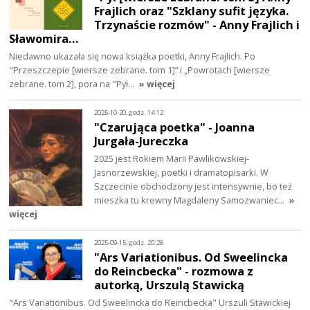
Frajlich oraz "Szklany sufit języka.
Trzynaście rozmów" - Anny Frajlich i
Sławomira…
Niedawno ukazała się nowa książka poetki, Anny Frajlich. Po
"Przeszczepie [wiersze zebrane. tom 1]” i „Powrotach [wiersze
zebrane. tom 2], pora na "Pył…
» więcej
2025-10-20, godz. 14:12
"Czarująca poetka" - Joanna
Jurgała-Jureczka
2025 jest Rokiem Marii Pawlikowskiej-
Jasnorzewskiej, poetki i dramatopisarki. W
Szczecinie obchodzony jest intensywnie, bo też
mieszka tu krewny Magdaleny Samozwaniec…
»
więcej
2025-09-15, godz. 20:26
"Ars Variationibus. Od Sweelincka
do Reincbecka" - rozmowa z
autorką, Urszulą Stawicką
"Ars Variationibus. Od Sweelincka do Reincbecka" Urszuli Stawickiej