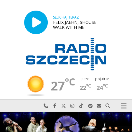
SŁUCHAJ TERAZ
FELIX JAEHN, SHOUSE -
WALK WITH ME
°C
jutro
pojutrze
27
°C
°C
22
24
Najlepiej po prostu do nas zadzwoń
Odwiedź nas na Facebook-u
Odwiedź nas na X
Odwiedź nas na Instagram-ie
Odwiedź nas na TikTok-u
Szukaj nas na Spotify
Wyślij do nas w
Szukaj