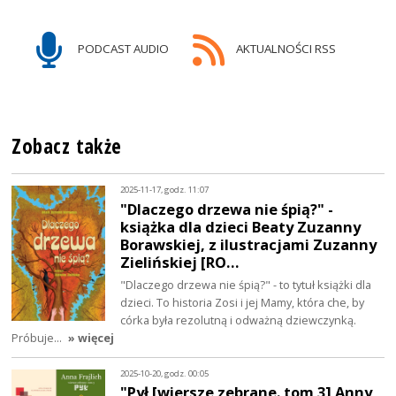
PODCAST AUDIO
AKTUALNOŚCI RSS
Zobacz także
2025-11-17, godz. 11:07
"Dlaczego drzewa nie śpią?" -
książka dla dzieci Beaty Zuzanny
Borawskiej, z ilustracjami Zuzanny
Zielińskiej [RO…
"Dlaczego drzewa nie śpią?" - to tytuł książki dla
dzieci. To historia Zosi i jej Mamy, która che, by
córka była rezolutną i odważną dziewczynką.
Próbuje…
» więcej
2025-10-20, godz. 00:05
"Pył [wiersze zebrane. tom 3] Anny