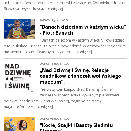
to historia północnoniemieckiej muzyki wariacyjnej XVII wieku. Urszula
Stawicka - wykładowca…
» więcej
2025-08-11, godz. 00:51
"Banach dzieciom w każdym wieku"
- Piotr Banach
"Banach dzieciom w każdym wieku". Powiedzieć
o tej publikacji urocza , to nic nie powiedzieć. Wierszowane bajeczki z
morałem napisane świetnym językiem -…
» więcej
2025-06-15, godz. 17:00
„Nad Dziwnę i Świnę. Relacje
osadników z fonotek wolińskiego
muzeum".
Pierwszy tom książki „Nad Dziwnę i Świnę”
zawiera wspomnienia i wywiady z pierwszymi
polskimi osadnikami Ziemi Wolińskiej, nagrane na taśmy
magnetofonowe…
» więcej
2025-06-01, godz. 17:00
"Kociej Szajki i Baszty Siedmiu
Płaszczy"