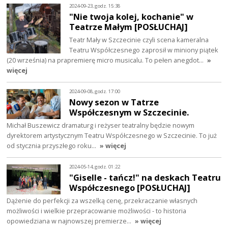
2024-09-23, godz. 15:38
"Nie twoja kolej, kochanie" w
Teatrze Małym [POSŁUCHAJ]
Teatr Mały w Szczecinie czyli scena kameralna
Teatru Współczesnego zaprosił w miniony piątek
(20 września) na prapremierę micro musicalu. To pełen anegdot…
»
więcej
2024-09-08, godz. 17:00
Nowy sezon w Tatrze
Współczesnym w Szczecinie.
Michał Buszewicz dramaturg i reżyser teatralny będzie nowym
dyrektorem artystycznym Teatru Współczesnego w Szczecinie. To już
od stycznia przyszłego roku…
» więcej
2024-05-14, godz. 01:22
"Giselle - tańcz!" na deskach Teatru
Współczesnego [POSŁUCHAJ]
Dążenie do perfekcji za wszelką cenę, przekraczanie własnych
możliwości i wielkie przepracowanie możliwości - to historia
opowiedziana w najnowszej premierze…
» więcej