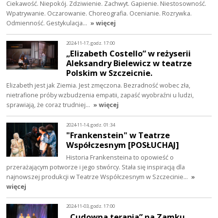
Ciekawość. Niepokój. Zdziwienie. Zachwyt. Gapienie. Niestosowność.
Wpatrywanie. Oczarowanie. Choreografia. Ocenianie. Rozrywka.
Odmienność. Gestykulacja…
» więcej
2024-11-17, godz. 17:00
„Elizabeth Costello” w reżyserii
Aleksandry Bielewicz w teatrze
Polskim w Szczeicnie.
Elizabeth jest jak Ziemia. Jest zmęczona. Bezradność wobec zła,
nietrafione próby wzbudzenia empatii, zapaść wyobraźni u ludzi,
sprawiają, że coraz trudniej…
» więcej
2024-11-14, godz. 01:34
"Frankenstein" w Teatrze
Współczesnym [POSŁUCHAJ]
Historia Frankensteina to opowieść o
przerażającym potworze i jego stwórcy. Stała się inspiracją dla
najnowszej produkcji w Teatrze Współczesnym w Szczecinie…
»
więcej
2024-11-03, godz. 17:00
„Cudowna terapia” na Zamku