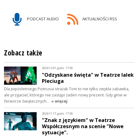
PODCAST AUDIO
AKTUALNOŚCI RSS
Zobacz także
2024-12-01, godz. 17:00
"Odzyskane święta" w Teatrze lalek
Pleciuga
Dla pięcioletniego Piotrusia strażak Tom to nie tylko zwykła zabawka,
ale przyjaciel, którego nie zastąpi żaden nowy prezent. Gdy ginie w
ferworze świątecznych…
» więcej
2024-11-17, godz. 17:00
"Znak z językiem" w Teatrze
Współczesnym na scenie "Nowe
sytuacje".