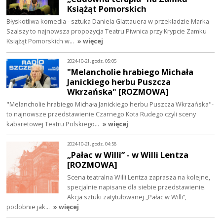
Książąt Pomorskich
Błyskotliwa komedia - sztuka Daniela Glattauera w przekładzie Marka
Szalszy to najnowsza propozycja Teatru Piwnica przy Krypcie Zamku
Książąt Pomorskich w…
» więcej
2024-10-21, godz. 05:05
"Melancholie hrabiego Michała
Janickiego herbu Puszcza
Wkrzańska" [ROZMOWA]
"Melancholie hrabiego Michała Janickiego herbu Puszcza Wkrzańska"-
to najnowsze przedstawienie Czarnego Kota Rudego czyli sceny
kabaretowej Teatru Polskiego…
» więcej
2024-10-21, godz. 04:58
„Pałac w Willi” - w Willi Lentza
[ROZMOWA]
Scena teatralna Willi Lentza zaprasza na kolejne,
specjalnie napisane dla siebie przedstawienie.
Akcja sztuki zatytułowanej „Pałac w Willi”,
podobnie jak…
» więcej