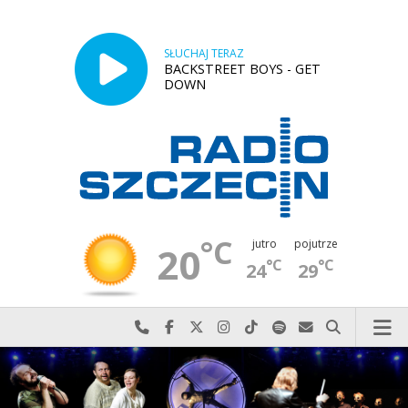
SŁUCHAJ TERAZ
BACKSTREET BOYS - GET
DOWN
°C
jutro
pojutrze
20
°C
°C
24
29
Najlepiej po prostu do nas zadzwoń
Odwiedź nas na Facebook-u
Odwiedź nas na X
Odwiedź nas na Instagram-ie
Odwiedź nas na TikTok-u
Szukaj nas na Spotify
Wyślij do nas w
Szukaj