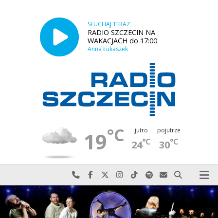
SŁUCHAJ TERAZ
RADIO SZCZECIN NA
WAKACJACH do 17:00
Anna Łukaszek
°C
jutro
pojutrze
19
°C
°C
24
30
Najlepiej po prostu do nas zadzwoń
Odwiedź nas na Facebook-u
Odwiedź nas na X
Odwiedź nas na Instagram-ie
Odwiedź nas na TikTok-u
Szukaj nas na Spotify
Wyślij do nas w
Szukaj