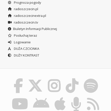
Prognoza pogody
radioszczecin.pl
radioszczecinextra.pl
radioszczecin.tv
Biuletyn Informacji Publicznej
Posłuchaj teraz
Logowanie
DUŻA CZCIONKA
DUŻY KONTRAST