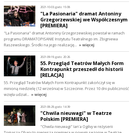
2021-10-03, godz. 15:08
"La Pasionaria" dramat Antoniny
Grzegorzewskiej we Współczesnym
[PREMIERA]
"La Pasionaria" dramat Antoniny Grzegorzewskiej powstał w ramach
programu DRAMATOPISANIE Instytutu Teatralnego im. Zbigniewa
Raszewskiego. Środki na jego realizację…
» więcej
2021-09-19, godz. 20:26
55. Przegląd Teatrów Małych Form
Kontrapunkt przeszedł do historii
[RELACJA]
55. Przegląd Teatrów Małych Form Kontrapunkt zakończył się w
minioną niedzielę (12 września) w Szczecinie. Przez 10 dni publiczność
wzięła udział…
» więcej
2021-08-29, godz. 14:39
"Chwila nieuwagi" w Teatrze
Polskim [PREMIERA]
"Chwila nieuwagi" Ian'a Ogilvy w reżyserii
Tomasza Obary to pierwsza premiera w nowym sezonie w Teatrze