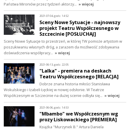
Państwa Mironiów przez tydzień aktorzy…
» więcej
2021-07-04, godz. 14:52
Sceny Nowe Sytuacje - najnowszy
projekt Teatru Współczesnego w
Szczecinie [POSŁUCHAJ]
Sceny Nowe Sytuacje to przestrzeń, w której TW pomoże artystom w
poszukiwaniu własnych dróg, a zarazem da możliwość zdobywania
doświadczenia współpracy…
» więcej
2021-06-13, godz. 22:05
"Lalka" - premiera na deskach
Teatru Współczesnego [RELACJA]
Dobrze znana historia miłości Stanisława
Wokulskiego i Izabeli Łęckiej w nowej odsłonie. W Teatrze
Współczesnym w Szczecinie na dużej scenie odbyła się…
» więcej
2021-06-06, godz. 14:53
"Mbambo" we Współczesnym wg
prozy Liskowackiego [PREMIERA]
Książka "Murzynek B." Artura Daniela