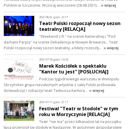
Polskim w Szczecinie. Wczoraj wieczorem (28.08.2021)…
» więcej
2021-08-01, godz. 22:17
Teatr Polski rozpoczął nowy sezon
teatralny [RELACJA]
"Weekend z R." na scenie Kameralnej i "Pod
dachami Paryża" na scenie Dekadencja w Nowym Browarze... Teatr
Polski rozpoczął nowy sezon teatralny, a bilety rozeszły…
» więcej
2021-07-18, godz. 14:24
Marek Kościółek o spektaklu
"Kantor tu jest" [POSŁUCHAJ]
Podczas tygodniowego warsztatu w Wielopolu
Skrzyńskim grupa niezależnych artystów z całej Polski próbowała
doświadczyć i zobaczyć teatr Tadeusza Kantora…
» więcej
2021-07-11, godz. 21:17
Festiwal "Teatr w Stodole" w tym
roku w Morzyczynie [RELACJA]
Teatr "nie ma" przez kilkanaście lat na początku
lipca przenosił się stodoły w Nastazinie. W gościnnym gospodarstwie