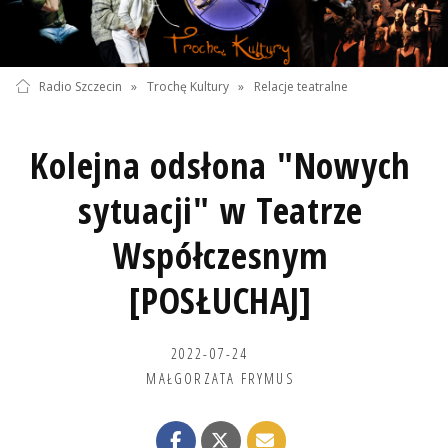
Radio Szczecin
»
Trochę Kultury
»
Relacje teatralne
Kolejna odsłona "Nowych
sytuacji" w Teatrze
Współczesnym
[POSŁUCHAJ]
2022-07-24
MAŁGORZATA FRYMUS