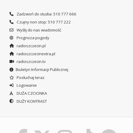
Zadzwoń do studia: 510 777 666
Czujny non stop: 510 777 222
Wyślij do nas wiadomość
Prognoza pogody
radioszczecin.pl
radioszczecinextra.pl
radioszczecin.tv
Biuletyn Informacji Publicznej
Posłuchaj teraz
Logowanie
DUŻA CZCIONKA
DUŻY KONTRAST