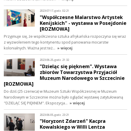
2023-07-17, godz. 02:21
"Współczesne Malarstwo Artystek
Kenijskich" - wystawa w Posejdonie
[ROZMOWA]
Przyjmuje się, że współczesna sztuka afrykańska rozpoczyna się wraz
z wyzwoleniem tego kontynentu spod panowania mocarstw
kolonialnych. Ważna jest też…
» więcej
2023-06-25, godz. 21:32
"Dzieląc się pięknem". Wystawa
zbiorów Towarzystwa Przyjaciół
Muzeum Narodowego w Szczecinie
[ROZMOWA]
Do dziś (25 czerwca) w Muzeum Sztuki Współczesnej w Muzeum
Narodowym w Szczecinie można było oglądać wystawę zatytułowaną
"DZIELĄC SIĘ PIĘKNEM". Ekspozycja…
» więcej
2023-06-05, godz. 23:21
"Horyzont Zdarzeń" Kacpra
Kowalskiego w Willi Lentza