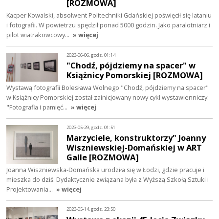
[ROZMOWA]
Kacper Kowalski, absolwent Politechniki Gdańskiej poświęcił się lataniu
i fotografii. W powietrzu spędził ponad 5000 godzin. Jako paralotniarz i
pilot wiatrakowcowy…
» więcej
2023-06-06, godz. 01:14
"Chodź, pójdziemy na spacer" w
Książnicy Pomorskiej [ROZMOWA]
Wystawą fotografii Bolesława Wolnego "Chodź, pójdziemy na spacer"
w Książnicy Pomorskiej został zainicjowany nowy cykl wystawienniczy:
"Fotografia i pamięć…
» więcej
2023-05-29, godz. 01:51
Marzyciele, konstruktorzy" Joanny
Wiszniewskiej-Domańskiej w ART
Galle [ROZMOWA]
Joanna Wiszniewska-Domańska urodziła się w Łodzi, gdzie pracuje i
mieszka do dziś. Dydaktycznie związana była z Wyższą Szkołą Sztuki i
Projektowania…
» więcej
2023-05-14, godz. 23:50