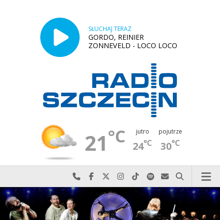
SŁUCHAJ TERAZ
GORDO, REINIER
ZONNEVELD - LOCO LOCO
°C
jutro
pojutrze
21
°C
°C
24
30
Najlepiej po prostu do nas zadzwoń
Odwiedź nas na Facebook-u
Odwiedź nas na X
Odwiedź nas na Instagram-ie
Odwiedź nas na TikTok-u
Szukaj nas na Spotify
Wyślij do nas w
Szukaj