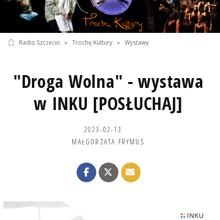
Radio Szczecin
»
Trochę Kultury
»
Wystawy
"Droga Wolna" - wystawa
w INKU [POSŁUCHAJ]
2023-02-13
MAŁGORZATA FRYMUS