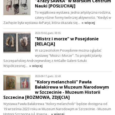
"4 razy SAWKA" w Morskim Centrum
Nauki [POSŁUCHAJ]
To wyjątkowa wystawa. Jedna artystyczna rodzina,
cztery różne formy twórczej aktywności. "Kiedyś w
Zachęcie była wystawa 4xParyż, która okazała się…
» więcej
2023-10-02, godz. 00:55
"Mistrz i morze" w Posejdonie
[RELACJA]
W szczecińskim Posejdonie można oglądać
wystawę "Mistrz i Morze". To projekt Jolanty
Szczepańskiej-Andrzejewskiej z ArtGalle Galerii Sztuki
Współczesnej…
» więcej
2023-09-17, godz. 22:43
"Kolory melancholii" Pawła
Bałakirewa w Muzeum Narodowym
w Szczecinie - Muzeum Historii
Szczecina [ROZMOWA, ZDJĘCIA]
Wystawa Pawła Bałakirewa "Kolory melancholii" będzie dostępna od
19 września 2023 roku w Muzeum Narodowym w Szczecinie - Muzeum
Historii Szczecina (ul. Ksiecia…
» więcej