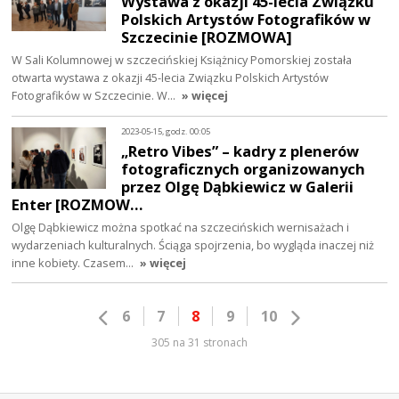
Wystawa z okazji 45-lecia Związku
Polskich Artystów Fotografików w
Szczecinie [ROZMOWA]
W Sali Kolumnowej w szczecińskiej Książnicy Pomorskiej została
otwarta wystawa z okazji 45-lecia Związku Polskich Artystów
Fotografików w Szczecinie. W…
» więcej
2023-05-15, godz. 00:05
„Retro Vibes” – kadry z plenerów
fotograficznych organizowanych
przez Olgę Dąbkiewicz w Galerii
Enter [ROZMOW…
Olgę Dąbkiewicz można spotkać na szczecińskich wernisażach i
wydarzeniach kulturalnych. Ściąga spojrzenia, bo wygląda inaczej niż
inne kobiety. Czasem…
» więcej
6
7
8
9
10
305 na 31 stronach