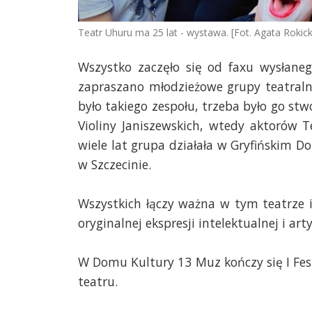
Teatr Uhuru ma 25 lat - wystawa. [Fot. Agata Rokic
Wszystko zaczęło się od faxu wysłane
zapraszano młodzieżowe grupy teatraln
było takiego zespołu, trzeba było go stw
Violiny Janiszewskich, wtedy aktorów 
wiele lat grupa działała w Gryfińskim 
w Szczecinie.
Wszystkich łączy ważna w tym teatrze i
oryginalnej ekspresji intelektualnej i ar
W Domu Kultury 13 Muz kończy się I Fes
teatru.