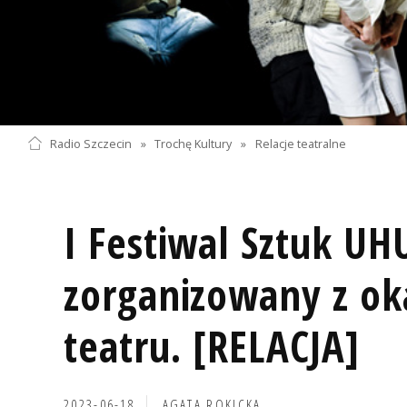
Radio Szczecin
»
Trochę Kultury
»
Relacje teatralne
I Festiwal Sztuk UH
zorganizowany z oka
teatru. [RELACJA]
2023-06-18
AGATA ROKICKA