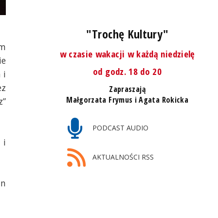
"Trochę Kultury"
ym
w czasie wakacji w każdą niedzielę
ie
od godz. 18 do 20
 i
ez
Zapraszają
Małgorzata Frymus i Agata Rokicka
z”
PODCAST AUDIO
 i
AKTUALNOŚCI RSS
in