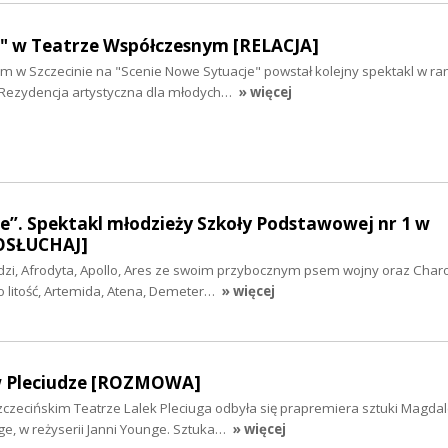
o" w Teatrze Współczesnym [RELACJA]
 w Szczecinie na "Scenie Nowe Sytuacje" powstał kolejny spektakl w r
 "Rezydencja artystyczna dla młodych…
» więcej
e”. Spektakl młodzieży Szkoły Podstawowej nr 1 w
OSŁUCHAJ]
udzi, Afrodyta, Apollo, Ares ze swoim przybocznym psem wojny oraz Char
o litość, Artemida, Atena, Demeter…
» więcej
 w Pleciudze [ROZMOWA]
zczecińskim Teatrze Lalek Pleciuga odbyła się prapremiera sztuki Magda
nge, w reżyserii Janni Younge. Sztuka…
» więcej