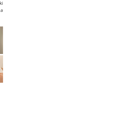
ki
na