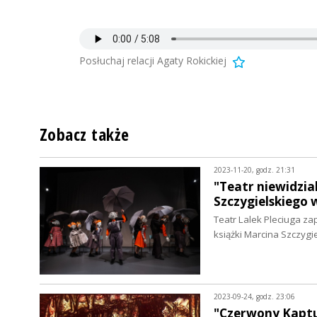
Posłuchaj relacji Agaty Rokickiej
Zobacz także
2023-11-20, godz. 21:31
"Teatr niewidzia
Szczygielskiego 
Teatr Lalek Pleciuga z
książki Marcina Szczygi
2023-09-24, godz. 23:06
"Czerwony Kaptu