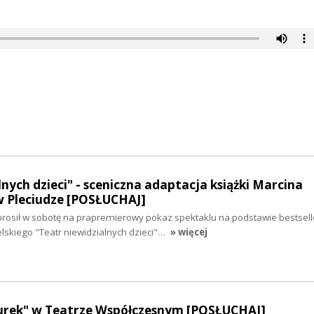
lnych dzieci" - sceniczna adaptacja książki Marcina
w Pleciudze [POSŁUCHAJ]
aprosił w sobotę na prapremierowy pokaz spektaklu na podstawie bestsel
elskiego "Teatr niewidzialnych dzieci"…
» więcej
rek" w Teatrze Współczesnym [POSŁUCHAJ]