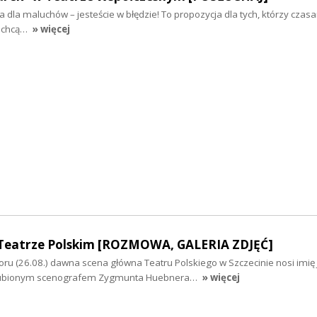
jka dla maluchów – jesteście w błędzie! To propozycja dla tych, którzy czasa
y chcą…
» więcej
Teatrze Polskim [ROZMOWA, GALERIA ZDJĘĆ]
ru (26.08.) dawna scena główna Teatru Polskiego w Szczecinie nosi imię
 ulubionym scenografem Zygmunta Huebnera…
» więcej