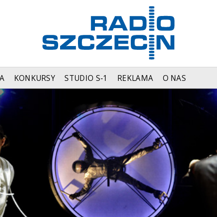
A
KONKURSY
STUDIO S-1
REKLAMA
O NAS