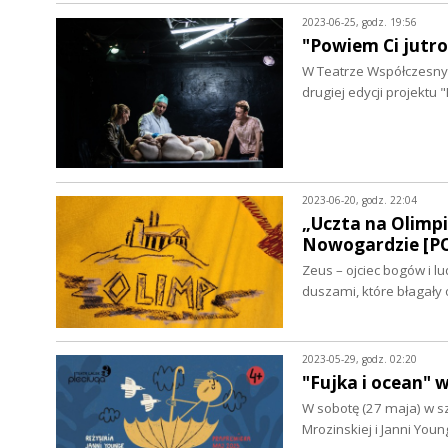
2023-06-25, godz. 19:56
"Powiem Ci jutr
W Teatrze Współczesnym
drugiej edycji projektu
2023-06-20, godz. 22:04
„Uczta na Olimpi
Nowogardzie [P
Zeus – ojciec bogów i l
duszami, które błagały 
2023-05-29, godz. 02:20
"Fujka i ocean"
W sobotę (27 maja) w s
Mrozinskiej i Janni You