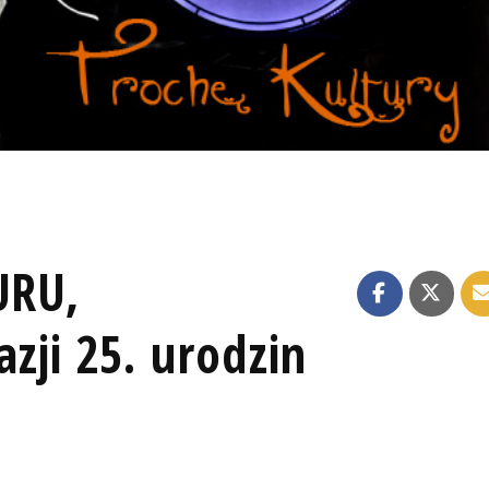
URU,
zji 25. urodzin