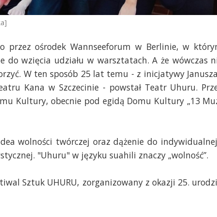
ka]
go przez ośrodek Wannseeforum w Berlinie, w któr
e do wzięcia udziału w warsztatach. A że wówczas n
orzyć. W ten sposób 25 lat temu - z inicjatywy Janusza
Teatru Kana w Szczecinie - powstał Teatr Uhuru. Prz
Domu Kultury, obecnie pod egidą Domu Kultury „13 Mu
dea wolności twórczej oraz dążenie do indywidualnej
tystycznej. "Uhuru" w języku suahili znaczy „wolność”.
tiwal Sztuk UHURU, zorganizowany z okazji 25. urodz