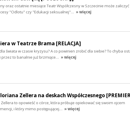
ny oraz ostatnie miesiące Teatr Współczesny w Szczecinie może zaliczyć
esy "Odlotu" czy "Edukacji seksualnej"…
» więcej
era w Teatrze Brama [RELACJA]
dla świata w czasie kryzysu? A co powinien zrobić dla siebie? To chyba ost
i przez to banalnie już brzmiące…
» więcej
Floriana Zellera na deskach Współczesnego [PREMIE
a Zellera to opowieść o córce, która próbuje opiekować się swoim ojcem
encji, i który mimo postępującej…
» więcej