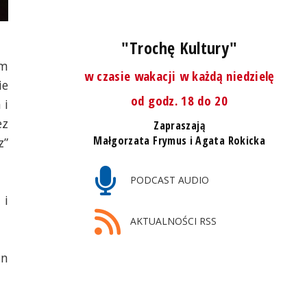
"Trochę Kultury"
ym
w czasie wakacji w każdą niedzielę
ie
od godz. 18 do 20
 i
ez
Zapraszają
Małgorzata Frymus i Agata Rokicka
z”
PODCAST AUDIO
 i
AKTUALNOŚCI RSS
in