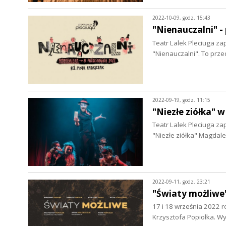
2022-10-09, godz. 15:43
"Nienauczalni" 
Teatr Lalek Pleciuga za
"Nienauczalni". To pr
2022-09-19, godz. 11:15
"Niezłe ziółka" 
Teatr Lalek Pleciuga za
"Niezłe ziółka" Magdale
2022-09-11, godz. 23:21
"Światy możliwe
17 i 18 września 2022 r
Krzysztofa Popiołka. Wy