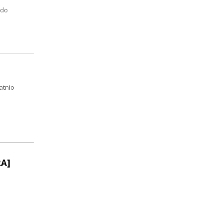
 do
atnio
RA]