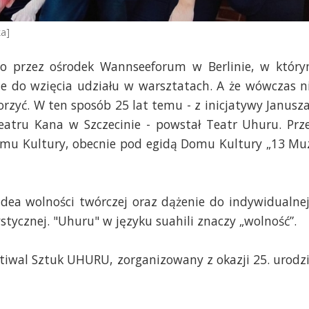
ka]
go przez ośrodek Wannseeforum w Berlinie, w któr
e do wzięcia udziału w warsztatach. A że wówczas n
orzyć. W ten sposób 25 lat temu - z inicjatywy Janusza
Teatru Kana w Szczecinie - powstał Teatr Uhuru. Prz
Domu Kultury, obecnie pod egidą Domu Kultury „13 Mu
dea wolności twórczej oraz dążenie do indywidualnej
tystycznej. "Uhuru" w języku suahili znaczy „wolność”.
tiwal Sztuk UHURU, zorganizowany z okazji 25. urodz