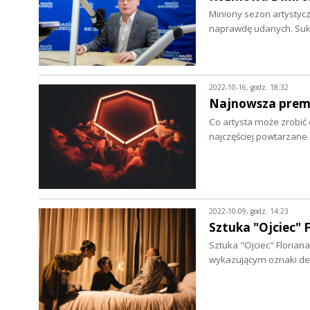
Miniony sezon artystycz
naprawdę udanych. Sukc
2022-10-16, godz. 18:32
Najnowsza premi
Co artysta może zrobić 
najczęściej powtarzane 
2022-10-09, godz. 14:23
Sztuka "Ojciec" 
Sztuka "Ojciec" Florian
wykazującym oznaki dem