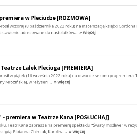
- premiera w Pleciudze [ROZMOWA]
prosił wczoraj (8 października 2022 roku) na inscenizację książki Gordon
zedstawienie adresowane do nastolatków…
» więcej
w Teatrze Lalek Pleciuga [PREMIERA]
prosił w piątek (16 września 2022 roku) na otwarcie sezonu prapremierą
ny Mrozińskiej, w reżyserii…
» więcej
" - premiera w Teatrze Kana [POSŁUCHAJ]
oku, Teatr Kana zaprasza na premierę spektaklu "Światy możliwe" w reżys
stąpią: Bibianna Chimiak, Karolina…
» więcej