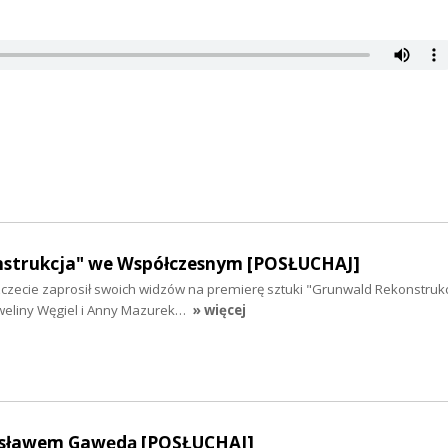
strukcja" we Współczesnym [POSŁUCHAJ]
czecie zaprosił swoich widzów na premierę sztuki "Grunwald Rekonstrukc
 Eweliny Węgiel i Anny Mazurek…
» więcej
sławem Gawędą [POSŁUCHAJ]