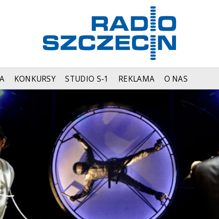
A
KONKURSY
STUDIO S-1
REKLAMA
O NAS