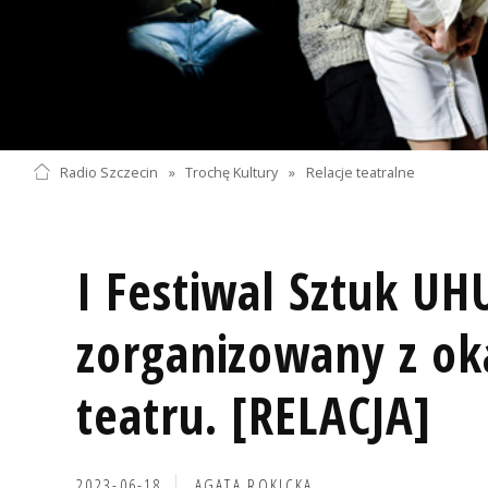
Radio Szczecin
»
Trochę Kultury
»
Relacje teatralne
I Festiwal Sztuk UH
zorganizowany z oka
teatru. [RELACJA]
2023-06-18
AGATA ROKICKA