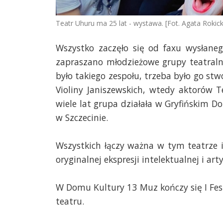
Teatr Uhuru ma 25 lat - wystawa. [Fot. Agata Rokic
Wszystko zaczęło się od faxu wysłane
zapraszano młodzieżowe grupy teatraln
było takiego zespołu, trzeba było go stw
Violiny Janiszewskich, wtedy aktorów 
wiele lat grupa działała w Gryfińskim 
w Szczecinie.
Wszystkich łączy ważna w tym teatrze i
oryginalnej ekspresji intelektualnej i ar
W Domu Kultury 13 Muz kończy się I Fes
teatru.