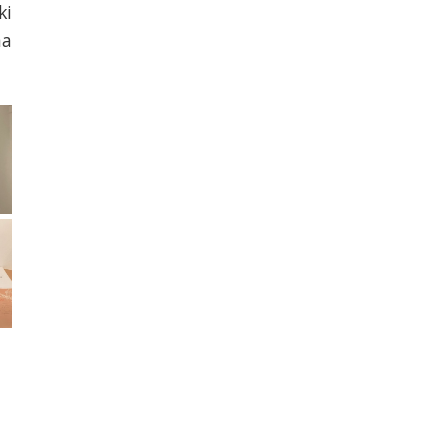
ki
na