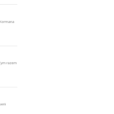
a Kormana
. Tym razem
erii