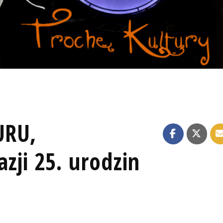
URU,
zji 25. urodzin