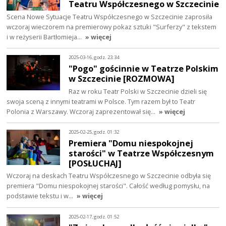
Teatru Współczesnego w Szczecinie
Scena Nowe Sytuacje Teatru Współczesnego w Szczecinie zaprosiła
wczoraj wieczorem na premierowy pokaz sztuki "Surferzy" z tekstem
i w reżyserii Bartłomieja…
» więcej
2025-03-16, godz. 23:34
"Pogo" gościnnie w Teatrze Polskim
w Szczecinie [ROZMOWA]
Raz w roku Teatr Polski w Szczecinie dzieli się
swoja sceną z innymi teatrami w Polsce. Tym razem był to Teatr
Polonia z Warszawy. Wczoraj zaprezentował się…
» więcej
2025-02-25, godz. 01:32
Premiera "Domu niespokojnej
starości" w Teatrze Współczesnym
[POSŁUCHAJ]
Wczoraj na deskach Teatru Współczesnego w Szczecinie odbyła się
premiera "Domu niespokojnej starości". Całość według pomysłu, na
podstawie tekstu i w…
» więcej
2025-02-17, godz. 01:52