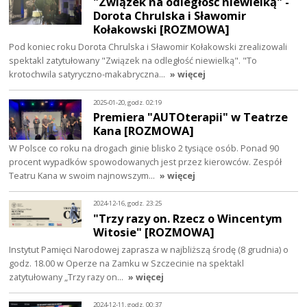
"Związek na odległość niewielką" -
Dorota Chrulska i Sławomir
Kołakowski [ROZMOWA]
Pod koniec roku Dorota Chrulska i Sławomir Kołakowski zrealizowali
spektakl zatytułowany "Związek na odległość niewielką". "To
krotochwila satyryczno-makabryczna…
» więcej
2025-01-20, godz. 02:19
Premiera "AUTOterapii" w Teatrze
Kana [ROZMOWA]
W Polsce co roku na drogach ginie blisko 2 tysiące osób. Ponad 90
procent wypadków spowodowanych jest przez kierowców. Zespół
Teatru Kana w swoim najnowszym…
» więcej
2024-12-16, godz. 23:25
"Trzy razy on. Rzecz o Wincentym
Witosie" [ROZMOWA]
Instytut Pamięci Narodowej zaprasza w najbliższą środę (8 grudnia) o
godz. 18.00 w Operze na Zamku w Szczecinie na spektakl
zatytułowany „Trzy razy on…
» więcej
2024-12-11, godz. 00:37