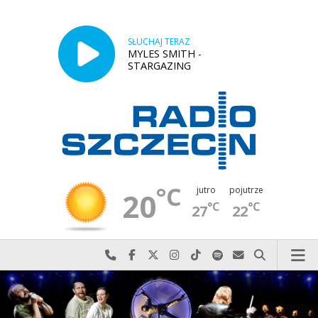
SŁUCHAJ TERAZ
MYLES SMITH -
STARGAZING
°C
jutro
pojutrze
20
°C
°C
27
22
Najlepiej po prostu do nas zadzwoń
Odwiedź nas na Facebook-u
Odwiedź nas na X
Odwiedź nas na Instagram-ie
Odwiedź nas na TikTok-u
Szukaj nas na Spotify
Wyślij do nas w
Szukaj