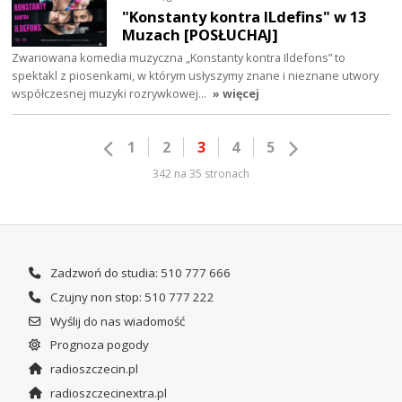
"Konstanty kontra ILdefins" w 13
Muzach [POSŁUCHAJ]
Zwariowana komedia muzyczna „Konstanty kontra Ildefons” to
spektakl z piosenkami, w którym usłyszymy znane i nieznane utwory
współczesnej muzyki rozrywkowej…
» więcej
1
2
3
4
5
342 na 35 stronach
Zadzwoń do studia: 510 777 666
Czujny non stop: 510 777 222
Wyślij do nas wiadomość
Prognoza pogody
radioszczecin.pl
radioszczecinextra.pl