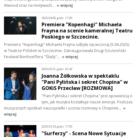
Atwood oraz na motywach…
» więcej
2025-04-06, godz. 17:00
Premiera "Kopenhagi" Michaela
Frayna na scenie kameralnej Teatru
Poskiego w Szczecinie.
Premiera "Kopenhagi" Michaela Frayna odbyła się wczoraj (5.04.2025)
w Teatrze Polskim w Szczecinie. Zainaugurowała Drugi Szczeciński
Festiwal Bonhoeffera "Ślady"…
» więcej
2025-03-31, godz. 02:42
Joanna Żółkowska w spektaklu
"Pani Pylińska i sekret Chopina" w
GOKiS Przecław [ROZMOWA]
"Pani Pylińska i sekret Chopina" jest opowieścią o
tym, jak muzyka kształtuje nasze emocje. Podczas
muzycznych spotkań nauczycielki i ucznia rozmowy o Chopinie…
»
więcej
2025-03-23, godz. 17:00
"Surferzy" - Scena Nowe Sytuacje