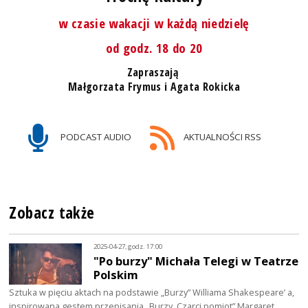
w czasie wakacji w każdą niedzielę
od godz. 18 do 20
Zapraszają
Małgorzata Frymus i Agata Rokicka
PODCAST AUDIO
AKTUALNOŚCI RSS
Zobacz także
2025-04-27, godz. 17:00
"Po burzy" Michała Telegi w Teatrze
Polskim
Sztuka w pięciu aktach na podstawie „Burzy” Williama Shakespeare’ a,
inspirowana gestem przepisania „Burzy. Czarci pomiot” Margaret