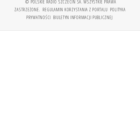
© POLSKIE RADIO SZCZECIN SA. WSZYSTKIE PRAWA
ZASTRZEŻONE.
REGULAMIN KORZYSTANIA Z PORTALU
POLITYKA
PRYWATNOŚCI
BIULETYN INFORMACJI PUBLICZNEJ