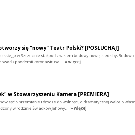
otworzy się "nowy" Teatr Polski? [POSŁUCHAJ]
 Polskiego w Szczecinie stał pod znakiem budowy nowej siedziby. Budowa 
 z powodu pandemii koronawirusa…
» więcej
ek" w Stowarzyszeniu Kamera [PREMIERA]
powieść o przemianie i drodze do wolności, o dramatycznej walce o włas
rodzony w rodzinie Świadków Jehowy…
» więcej