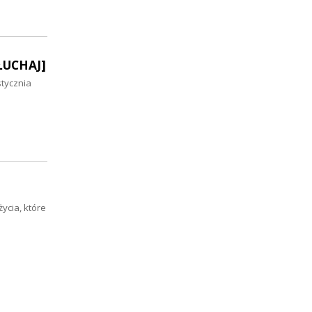
SŁUCHAJ]
stycznia
ycia, które