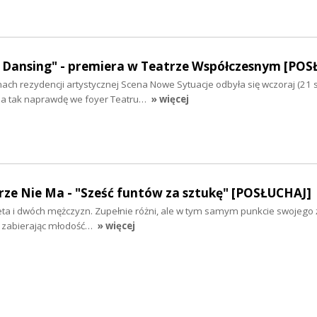
. Dansing" - premiera w Teatrze Współczesnym [PO
ch rezydencji artystycznej Scena Nowe Sytuacje odbyła się wczoraj (21 
 a tak naprawdę we foyer Teatru…
» więcej
rze Nie Ma - "Sześć funtów za sztukę" [POSŁUCHAJ]
ta i dwóch mężczyzn. Zupełnie różni, ale w tym samym punkcie swojego ż
 zabierając młodość…
» więcej