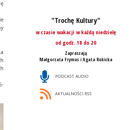
ię
"Trochę Kultury"
ie
ny
w czasie wakacji w każdą niedzielę
od godz. 18 do 20
ja
Zapraszają
Małgorzata Frymus i Agata Rokicka
ch
ch
PODCAST AUDIO
5-
AKTUALNOŚCI RSS