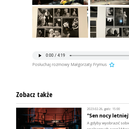
Posłuchaj rozmowy Małgorzaty Frymus
Zobacz także
2023-02-26, godz. 15:00
"Sen nocy letni
A gdyby wyobrazić sobie
społecznych ocen? Mie