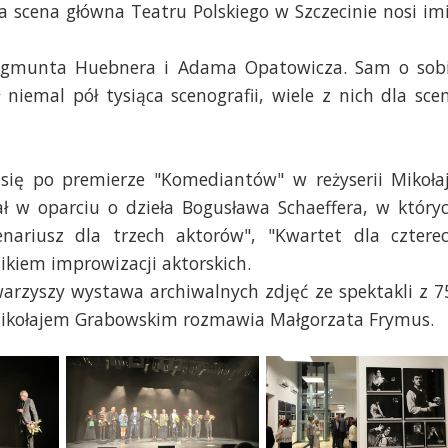
a scena główna Teatru Polskiego w Szczecinie nosi im
ygmunta Huebnera i Adama Opatowicza. Sam o sob
niemal pół tysiąca scenografii, wiele z nich dla sce
 się po premierze "Komediantów" w reżyserii Mikoła
ł w oparciu o dzieła Bogusława Schaeffera, w który
enariusz dla trzech aktorów", "Kwartet dla cztere
ikiem improwizacji aktorskich.
warzyszy wystawa archiwalnych zdjęć ze spektakli z 7
 Z Mikołajem Grabowskim rozmawia Małgorzata Frymus.