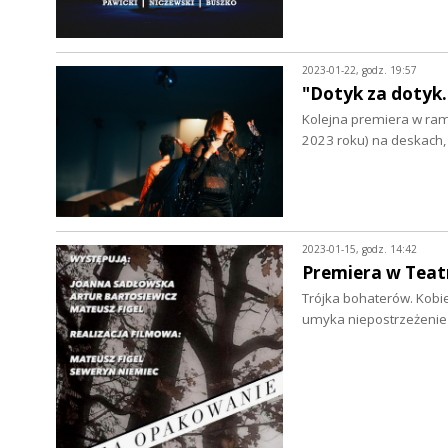
2023-01-22, godz. 19:57
"Dotyk za dotyk
Kolejna premiera w rama
2023 roku) na deskach,
2023-01-15, godz. 14:42
Premiera w Teat
Trójka bohaterów. Kobie
umyka niepostrzeżenie