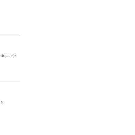
nieco się
ną