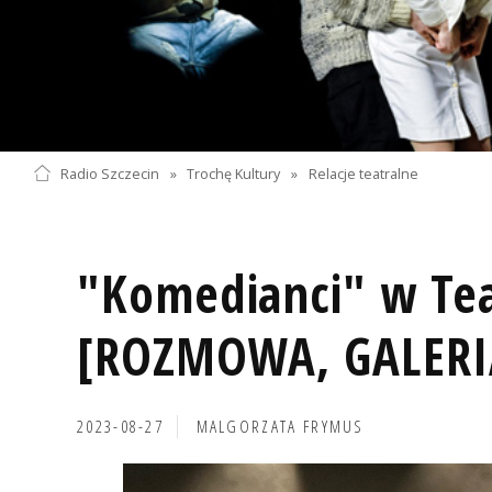
Radio Szczecin
»
Trochę Kultury
»
Relacje teatralne
"Komedianci" w Tea
[ROZMOWA, GALERIA
2023-08-27
MALGORZATA FRYMUS