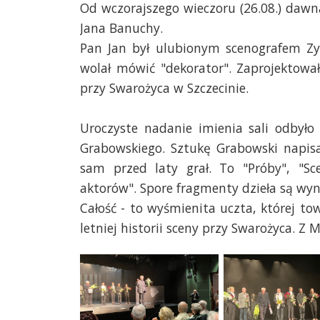
Od wczorajszego wieczoru (26.08.) dawn
Jana Banuchy.
Pan Jan był ulubionym scenografem Z
wolał mówić "dekorator". Zaprojektował 
przy Swarożyca w Szczecinie.
Uroczyste nadanie imienia sali odbyło
Grabowskiego. Sztukę Grabowski napisa
sam przed laty grał. To "Próby", "Sc
aktorów". Spore fragmenty dzieła są wyn
Całość - to wyśmienita uczta, której to
letniej historii sceny przy Swarożyca.