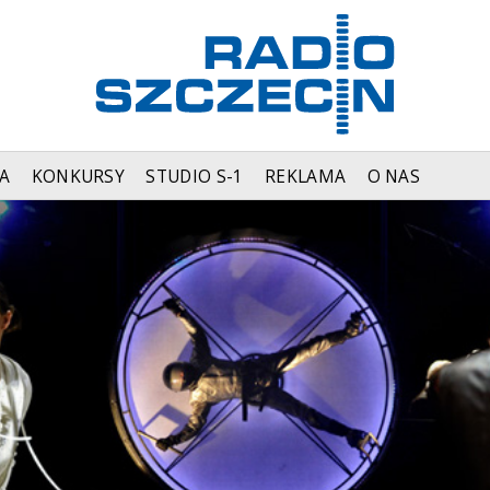
A
KONKURSY
STUDIO S-1
REKLAMA
O NAS