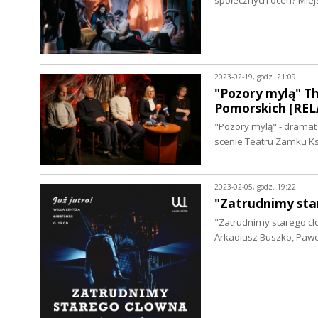
2023-02-19, godz. 21:09
"Pozory mylą" T
Pomorskich [REL
"Pozory mylą" - dramat
scenie Teatru Zamku K
2023-02-05, godz. 19:22
"Zatrudnimy star
"Zatrudnimy starego clo
Arkadiusz Buszko, Paweł