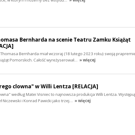
homasa Bernharda na scenie Teatru Zamku Książąt
ACJA]
 Thomasa Bernharda miał wczoraj (18 lutego 2023 roku) swoją prapremi
siążąt Pomorskich. Całość wyreżyserował…
» więcej
ego clowna" w Willi Lentza [RELACJA]
wna" według Matei Visniec to najnowsza produkcja Willi Lentza. Występuj
 Niczewski i Konrad Pawicki jako trzej…
» więcej