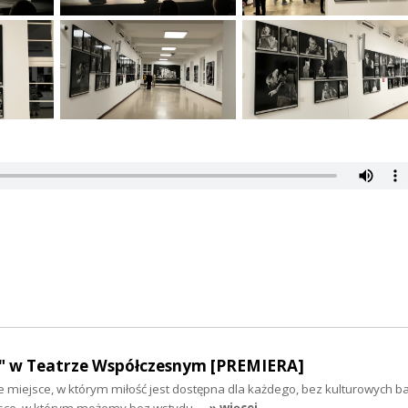
ej" w Teatrze Współczesnym [PREMIERA]
 miejsce, w którym miłość jest dostępna dla każdego, bez kulturowych bar
jsce, w którym możemy bez wstydu…
» więcej