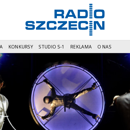
A
KONKURSY
STUDIO S-1
REKLAMA
O NAS