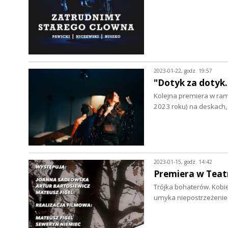
2023-01-22, godz. 19:57
"Dotyk za dotyk
Kolejna premiera w rama
2023 roku) na deskach,
2023-01-15, godz. 14:42
Premiera w Teat
Trójka bohaterów. Kobie
umyka niepostrzeżenie