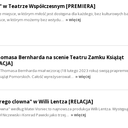
ej" w Teatrze Współczesnym [PREMIERA]
 miejsce, w którym miłość jest dostępna dla każdego, bez kulturowych bar
jsce, w którym możemy bez wstydu…
» więcej
homasa Bernharda na scenie Teatru Zamku Książąt
ACJA]
 Thomasa Bernharda miał wczoraj (18 lutego 2023 roku) swoją prapremi
siążąt Pomorskich. Całość wyreżyserował…
» więcej
ego clowna" w Willi Lentza [RELACJA]
wna" według Matei Visniec to najnowsza produkcja Willi Lentza. Występuj
 Niczewski i Konrad Pawicki jako trzej…
» więcej