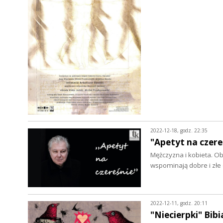
2022-12-18, godz. 22:35
"Apetyt na czer
Mężczyzna i kobieta. Ob
wspominają dobre i zł
2022-12-11, godz. 20:11
"Niecierpki" Bib