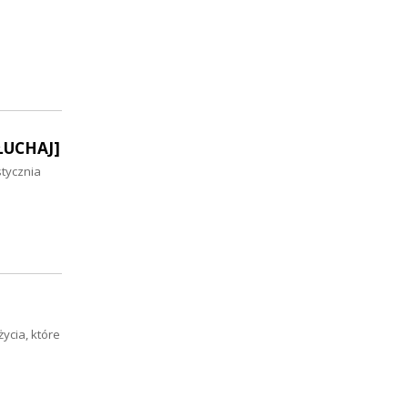
SŁUCHAJ]
stycznia
ycia, które