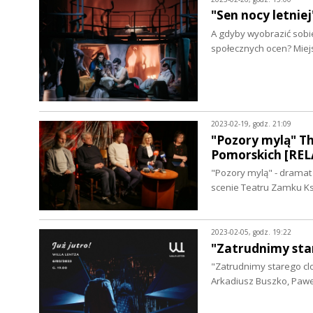
"Sen nocy letni
A gdyby wyobrazić sobie
społecznych ocen? Mie
2023-02-19, godz. 21:09
"Pozory mylą" T
Pomorskich [REL
"Pozory mylą" - dramat
scenie Teatru Zamku K
2023-02-05, godz. 19:22
"Zatrudnimy star
"Zatrudnimy starego clo
Arkadiusz Buszko, Paweł