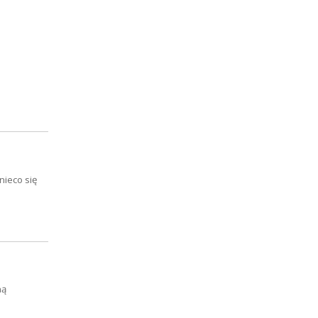
nieco się
ną