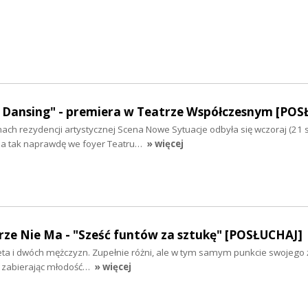
. Dansing" - premiera w Teatrze Współczesnym [PO
ch rezydencji artystycznej Scena Nowe Sytuacje odbyła się wczoraj (21 
 a tak naprawdę we foyer Teatru…
» więcej
rze Nie Ma - "Sześć funtów za sztukę" [POSŁUCHAJ]
ta i dwóch mężczyzn. Zupełnie różni, ale w tym samym punkcie swojego ż
 zabierając młodość…
» więcej