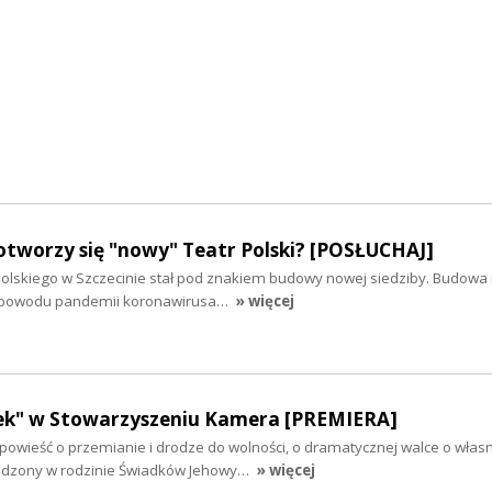
otworzy się "nowy" Teatr Polski? [POSŁUCHAJ]
 Polskiego w Szczecinie stał pod znakiem budowy nowej siedziby. Budowa 
 z powodu pandemii koronawirusa…
» więcej
ek" w Stowarzyszeniu Kamera [PREMIERA]
powieść o przemianie i drodze do wolności, o dramatycznej walce o włas
rodzony w rodzinie Świadków Jehowy…
» więcej