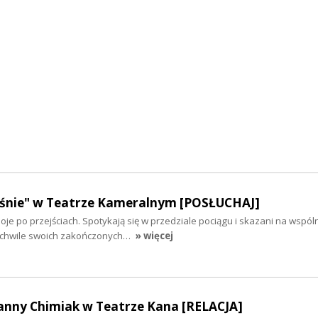
eśnie" w Teatrze Kameralnym [POSŁUCHAJ]
oje po przejściach. Spotykają się w przedziale pociągu i skazani na wspól
e chwile swoich zakończonych…
» więcej
ianny Chimiak w Teatrze Kana [RELACJA]