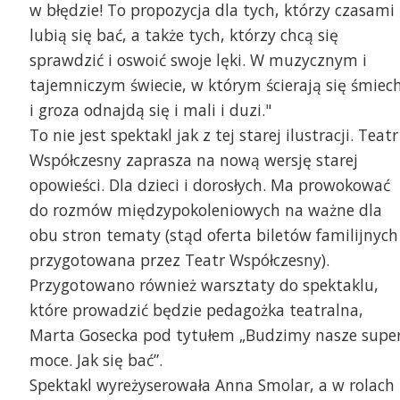
w błędzie! To propozycja dla tych, którzy czasami
lubią się bać, a także tych, którzy chcą się
sprawdzić i oswoić swoje lęki. W muzycznym i
tajemniczym świecie, w którym ścierają się śmiec
i groza odnajdą się i mali i duzi."
To nie jest spektakl jak z tej starej ilustracji. Teatr
Współczesny zaprasza na nową wersję starej
opowieści. Dla dzieci i dorosłych. Ma prowokować
do rozmów międzypokoleniowych na ważne dla
obu stron tematy (stąd oferta biletów familijnych
przygotowana przez Teatr Współczesny).
Przygotowano również warsztaty do spektaklu,
które prowadzić będzie pedagożka teatralna,
Marta Gosecka pod tytułem „Budzimy nasze super
moce. Jak się bać”.
Spektakl wyreżyserowała Anna Smolar, a w rolach