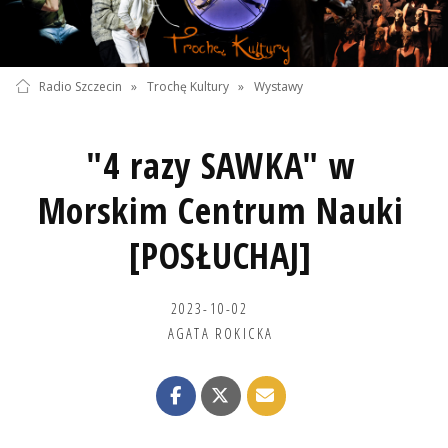
Radio Szczecin
»
Trochę Kultury
»
Wystawy
"4 razy SAWKA" w
Morskim Centrum Nauki
[POSŁUCHAJ]
2023-10-02
AGATA ROKICKA