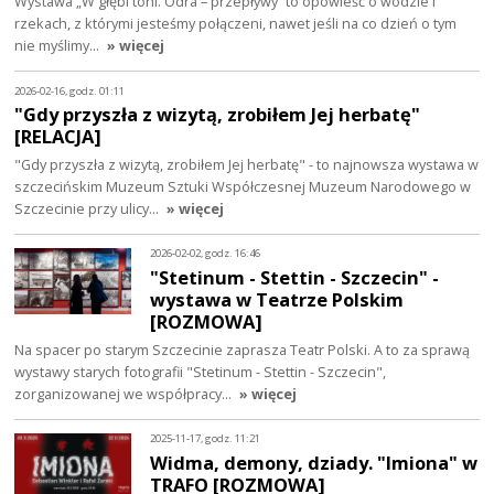
Wystawa „W głębi toni. Odra – przepływy” to opowieść o wodzie i
rzekach, z którymi jesteśmy połączeni, nawet jeśli na co dzień o tym
nie myślimy…
» więcej
2026-02-16, godz. 01:11
"Gdy przyszła z wizytą, zrobiłem Jej herbatę"
[RELACJA]
"Gdy przyszła z wizytą, zrobiłem Jej herbatę" - to najnowsza wystawa w
szczecińskim Muzeum Sztuki Współczesnej Muzeum Narodowego w
Szczecinie przy ulicy…
» więcej
2026-02-02, godz. 16:46
"Stetinum - Stettin - Szczecin" -
wystawa w Teatrze Polskim
[ROZMOWA]
Na spacer po starym Szczecinie zaprasza Teatr Polski. A to za sprawą
wystawy starych fotografii "Stetinum - Stettin - Szczecin",
zorganizowanej we współpracy…
» więcej
2025-11-17, godz. 11:21
Widma, demony, dziady. "Imiona" w
TRAFO [ROZMOWA]