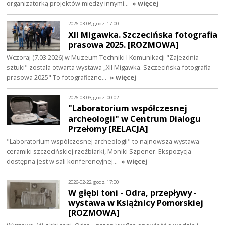
organizatorką projektów między innymi…
» więcej
2026-03-08, godz. 17:00
XII Migawka. Szczecińska fotografia
prasowa 2025. [ROZMOWA]
Wczoraj (7.03.2026) w Muzeum Techniki I Komunikacji "Zajezdnia
sztuki" została otwarta wystawa „XII Migawka. Szczecińska fotografia
prasowa 2025" To fotograficzne…
» więcej
2026-03-03, godz. 00:02
"Laboratorium współczesnej
archeologii" w Centrum Dialogu
Przełomy [RELACJA]
"Laboratorium współczesnej archeologii" to najnowsza wystawa
ceramiki szczecińskiej rzeźbiarki, Moniki Szpener. Ekspozycja
dostępna jest w sali konferencyjnej…
» więcej
2026-02-22, godz. 17:00
W głębi toni - Odra, przepływy -
wystawa w Książnicy Pomorskiej
[ROZMOWA]