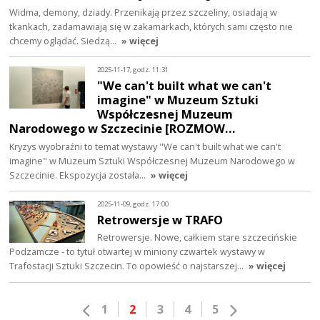
Widma, demony, dziady. Przenikają przez szczeliny, osiadają w
tkankach, zadamawiają się w zakamarkach, których sami często nie
chcemy oglądać. Siedzą…
» więcej
2025-11-17, godz. 11:31
"We can't built what we can't
imagine" w Muzeum Sztuki
Współczesnej Muzeum
Narodowego w Szczecinie [ROZMOW…
Kryzys wyobraźni to temat wystawy "We can't built what we can't
imagine" w Muzeum Sztuki Współczesnej Muzeum Narodowego w
Szczecinie. Ekspozycja została…
» więcej
2025-11-09, godz. 17:00
Retrowersje w TRAFO
Retrowersje. Nowe, całkiem stare szczecińskie
Podzamcze - to tytuł otwartej w miniony czwartek wystawy w
Trafostacji Sztuki Szczecin. To opowieść o najstarszej…
» więcej
1
2
3
4
5