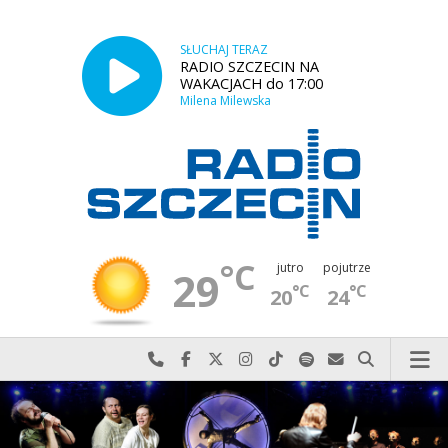
SŁUCHAJ TERAZ
RADIO SZCZECIN NA
WAKACJACH do 17:00
Milena Milewska
°C
jutro
pojutrze
29
°C
°C
20
24
Najlepiej po prostu do nas zadzwoń
Odwiedź nas na Facebook-u
Odwiedź nas na X
Odwiedź nas na Instagram-ie
Odwiedź nas na TikTok-u
Szukaj nas na Spotify
Wyślij do nas w
Szukaj