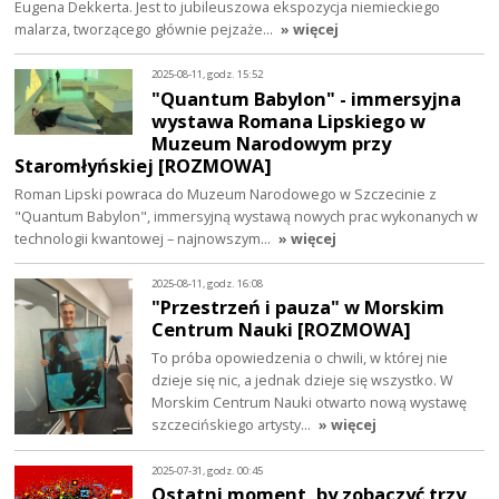
Eugena Dekkerta. Jest to jubileuszowa ekspozycja niemieckiego
malarza, tworzącego głównie pejzaże…
» więcej
2025-08-11, godz. 15:52
"Quantum Babylon" - immersyjna
wystawa Romana Lipskiego w
Muzeum Narodowym przy
Staromłyńskiej [ROZMOWA]
Roman Lipski powraca do Muzeum Narodowego w Szczecinie z
"Quantum Babylon", immersyjną wystawą nowych prac wykonanych w
technologii kwantowej – najnowszym…
» więcej
2025-08-11, godz. 16:08
"Przestrzeń i pauza" w Morskim
Centrum Nauki [ROZMOWA]
To próba opowiedzenia o chwili, w której nie
dzieje się nic, a jednak dzieje się wszystko. W
Morskim Centrum Nauki otwarto nową wystawę
szczecińskiego artysty…
» więcej
2025-07-31, godz. 00:45
Ostatni moment, by zobaczyć trzy