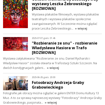
wystawy Leszka Żebrowskiego
[ROZMOWA]
Wystawa plakatów filmowych, wystawa plakatów
teatralnych i wystawa plakatów społecznie
zaangażowanych. W Szczecinie można oglądać
prace Leszka Żebrowskiego…
» więcej
2025-07-07, godz. 01:46
"Rozbieranie ze snu" - rozbieranie
Władysława Hasiora w Trafo
[ROZMOWA]
Wystawa zatytułowana "Rozbieranie ze snu. Daniel Rycharski i
Władysław Hasior" została otwarta w Trafostacji Sztuki Szczecin. Na
dwóch kondygnacjach galerii…
» więcej
2025-06-29, godz. 20:00
Fotoobrazy Andrzeja Graby
Grabowieckiego
Fotografie jak obrazy można oglądać w galerii ENTER Domu Kultury 13
Muz. A to za sprawą najnowszej wystawy "Fotoobrazy" Andrzeja Graby
Grabowieckiego, pasjonata…
» więcej