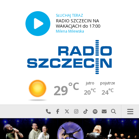
SŁUCHAJ TERAZ
RADIO SZCZECIN NA
WAKACJACH do 17:00
Milena Milewska
°C
jutro
pojutrze
29
°C
°C
20
24
Najlepiej po prostu do nas zadzwoń
Odwiedź nas na Facebook-u
Odwiedź nas na X
Odwiedź nas na Instagram-ie
Odwiedź nas na TikTok-u
Szukaj nas na Spotify
Wyślij do nas w
Szukaj