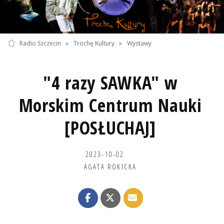
Radio Szczecin
»
Trochę Kultury
»
Wystawy
"4 razy SAWKA" w
Morskim Centrum Nauki
[POSŁUCHAJ]
2023-10-02
AGATA ROKICKA