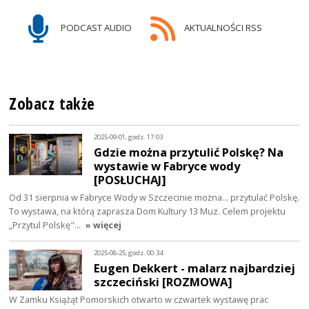
PODCAST AUDIO
AKTUALNOŚCI RSS
Zobacz także
2025-09-01, godz. 17:03
Gdzie można przytulić Polskę? Na
wystawie w Fabryce wody
[POSŁUCHAJ]
Od 31 sierpnia w Fabryce Wody w Szczecinie można... przytulać Polskę.
To wystawa, na którą zaprasza Dom Kultury 13 Muz. Celem projektu
„Przytul Polskę"…
» więcej
2025-08-25, godz. 00:34
Eugen Dekkert - malarz najbardziej
szczeciński [ROZMOWA]
W Zamku Książąt Pomorskich otwarto w czwartek wystawę prac