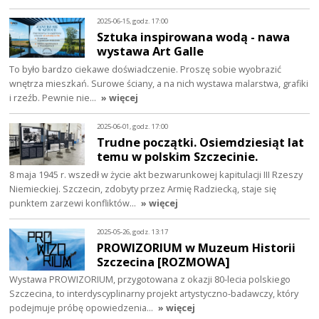
2025-06-15, godz. 17:00
Sztuka inspirowana wodą - nawa
wystawa Art Galle
To było bardzo ciekawe doświadczenie. Proszę sobie wyobrazić
wnętrza mieszkań. Surowe ściany, a na nich wystawa malarstwa, grafiki
i rzeźb. Pewnie nie…
» więcej
2025-06-01, godz. 17:00
Trudne początki. Osiemdziesiąt lat
temu w polskim Szczecinie.
8 maja 1945 r. wszedł w życie akt bezwarunkowej kapitulacji III Rzeszy
Niemieckiej. Szczecin, zdobyty przez Armię Radziecką, staje się
punktem zarzewi konfliktów…
» więcej
2025-05-26, godz. 13:17
PROWIZORIUM w Muzeum Historii
Szczecina [ROZMOWA]
Wystawa PROWIZORIUM, przygotowana z okazji 80-lecia polskiego
Szczecina, to interdyscyplinarny projekt artystyczno-badawczy, który
podejmuje próbę opowiedzenia…
» więcej