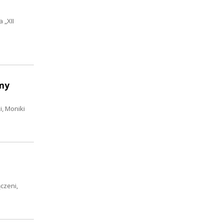
 „XII
omy
, Moniki
czeni,