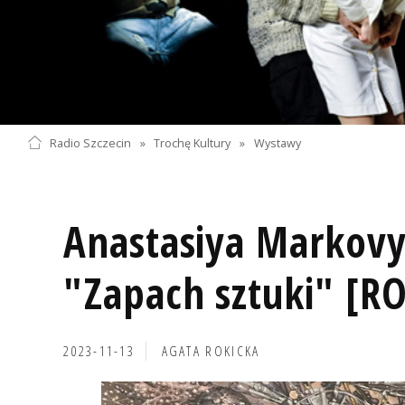
Radio Szczecin
»
Trochę Kultury
»
Wystawy
Anastasiya Markovy
"Zapach sztuki" [
2023-11-13
AGATA ROKICKA