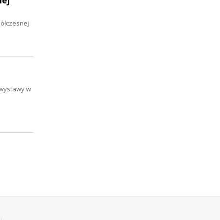
nej
półczesnej
 wystawy w