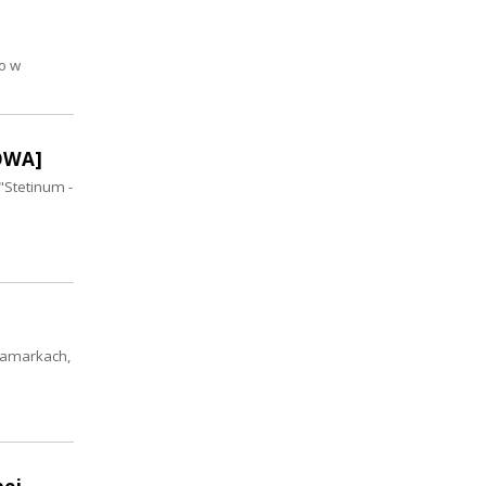
o w
MOWA]
"Stetinum -
akamarkach,