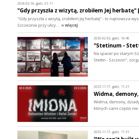
2026-02-16, godz. 01:11
"Gdy przyszła z wizytą, zrobiłem Jej herbatę"
"Gdy przyszła z wizytą, zrobiłem Jej herbatę" - to najnowsz
Szczecinie przy ulicy…
» więcej
2026-02-02, godz. 16:46
"Stetinum - Ste
Na spacer po starym Szc
Stettin - Szczecin", z
2025-11-17, godz. 11:21
Widma, demony,
Widma, demony, dziady.
których sami często ni
2025-11-17, godz. 11:31