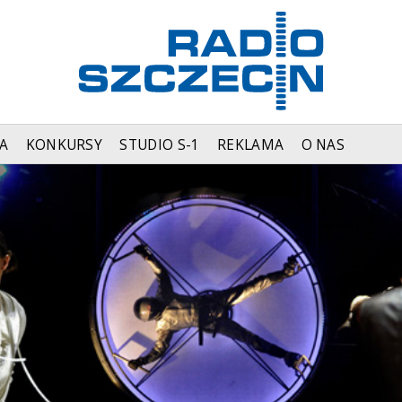
A
KONKURSY
STUDIO S-1
REKLAMA
O NAS