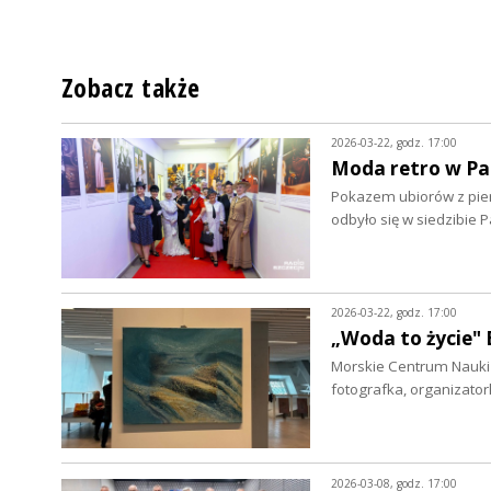
Zobacz także
2026-03-22, godz. 17:00
Moda retro w Pa
Pokazem ubiorów z pier
odbyło się w siedzibie
2026-03-22, godz. 17:00
„Woda to życie" 
Morskie Centrum Nauki z
fotografka, organizato
2026-03-08, godz. 17:00