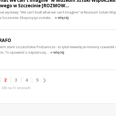
 what we can't imagine" w Muzeum Sztuki Współczes
wego w Szczecinie [ROZMOW…
mat wystawy "We can't built what we can't imagine" w Muzeum Sztuki Ws
zczecinie. Ekspozycja została…
» więcej
TRAFO
iem stare szczecińskie Podzamcze - to tytuł otwartej w miniony czwartek
ecin. To opowieść o najstarszej…
» więcej
2
3
4
5
305 na 31 stronach