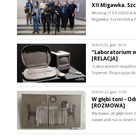
XII Migawka. Sz
Wczoraj (7.03.2026) w M
Migawka. Szczecińska f
2026-03-03, godz. 00:02
"Laboratorium w
[RELACJA]
"Laboratorium współczes
Szpener. Ekspozycja do
2026-02-22, godz. 17:00
W głębi toni - O
[ROZMOWA]
Wystawa „W głębi toni. 
nawet jeśli na co dzień