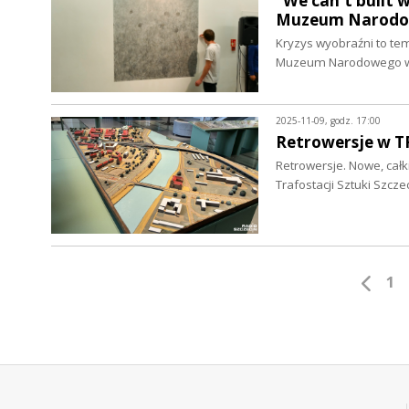
"We can't built
Muzeum Narodo
Kryzys wyobraźni to te
Muzeum Narodowego w S
2025-11-09, godz. 17:00
Retrowersje w 
Retrowersje. Nowe, całk
Trafostacji Sztuki Szcz
1