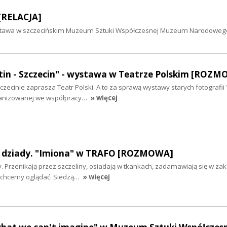
 [RELACJA]
a wystawa w szczecińskim Muzeum Sztuki Współczesnej Muzeum Narodoweg
ttin - Szczecin" - wystawa w Teatrze Polskim [ROZ
zecinie zaprasza Teatr Polski. A to za sprawą wystawy starych fotografii 
organizowanej we współpracy…
» więcej
 dziady. "Imiona" w TRAFO [ROZMOWA]
 Przenikają przez szczeliny, osiadają w tkankach, zadamawiają się w z
e chcemy oglądać. Siedzą…
» więcej