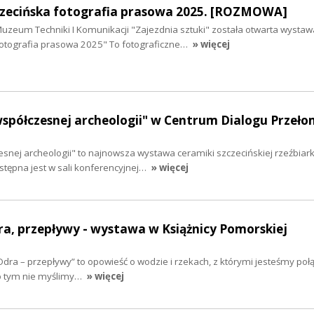
czecińska fotografia prasowa 2025. [ROZMOWA]
uzeum Techniki I Komunikacji "Zajezdnia sztuki" została otwarta wystawa
otografia prasowa 2025" To fotograficzne…
» więcej
spółczesnej archeologii" w Centrum Dialogu Przeł
nej archeologii" to najnowsza wystawa ceramiki szczecińskiej rzeźbiarki
stępna jest w sali konferencyjnej…
» więcej
dra, przepływy - wystawa w Książnicy Pomorskiej
Odra – przepływy” to opowieść o wodzie i rzekach, z którymi jesteśmy połą
 o tym nie myślimy…
» więcej