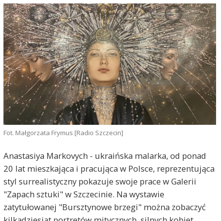
Fot. Małgorzata Frymus [Radio Szczecin]
Anastasiya Markovych - ukraińska malarka, od ponad
20 lat mieszkająca i pracująca w Polsce, reprezentująca
styl surrealistyczny pokazuje swoje prace w Galerii
"Zapach sztuki" w Szczecinie. Na wystawie
zatytułowanej "Bursztynowe brzegi" można zobaczyć
kilkadziesiąt portretów mitycznych, silnych kobiet.