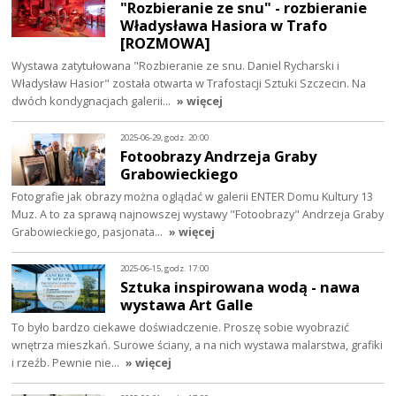
"Rozbieranie ze snu" - rozbieranie
Władysława Hasiora w Trafo
[ROZMOWA]
Wystawa zatytułowana "Rozbieranie ze snu. Daniel Rycharski i
Władysław Hasior" została otwarta w Trafostacji Sztuki Szczecin. Na
dwóch kondygnacjach galerii…
» więcej
2025-06-29, godz. 20:00
Fotoobrazy Andrzeja Graby
Grabowieckiego
Fotografie jak obrazy można oglądać w galerii ENTER Domu Kultury 13
Muz. A to za sprawą najnowszej wystawy "Fotoobrazy" Andrzeja Graby
Grabowieckiego, pasjonata…
» więcej
2025-06-15, godz. 17:00
Sztuka inspirowana wodą - nawa
wystawa Art Galle
To było bardzo ciekawe doświadczenie. Proszę sobie wyobrazić
wnętrza mieszkań. Surowe ściany, a na nich wystawa malarstwa, grafiki
i rzeźb. Pewnie nie…
» więcej