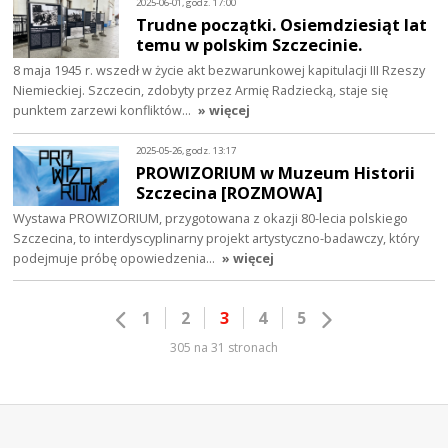
2025-06-01, godz. 17:00
Trudne początki. Osiemdziesiąt lat
temu w polskim Szczecinie.
8 maja 1945 r. wszedł w życie akt bezwarunkowej kapitulacji III Rzeszy
Niemieckiej. Szczecin, zdobyty przez Armię Radziecką, staje się
punktem zarzewi konfliktów…
» więcej
2025-05-26, godz. 13:17
PROWIZORIUM w Muzeum Historii
Szczecina [ROZMOWA]
Wystawa PROWIZORIUM, przygotowana z okazji 80-lecia polskiego
Szczecina, to interdyscyplinarny projekt artystyczno-badawczy, który
podejmuje próbę opowiedzenia…
» więcej
1
2
3
4
5
305 na 31 stronach