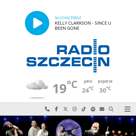
SŁUCHAJ TERAZ
KELLY CLARKSON - SINCE U
BEEN GONE
°C
jutro
pojutrze
19
°C
°C
24
30
Najlepiej po prostu do nas zadzwoń
Odwiedź nas na Facebook-u
Odwiedź nas na X
Odwiedź nas na Instagram-ie
Odwiedź nas na TikTok-u
Szukaj nas na Spotify
Wyślij do nas w
Szukaj