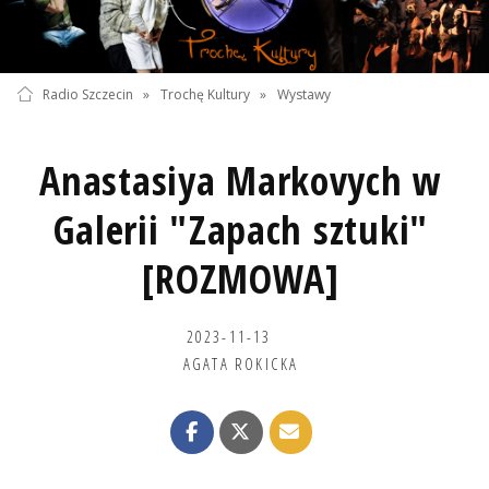
Radio Szczecin
»
Trochę Kultury
»
Wystawy
Anastasiya Markovych w
Galerii "Zapach sztuki"
[ROZMOWA]
2023-11-13
AGATA ROKICKA