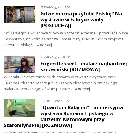
2025-09-01, godz. 17:03
Gdzie można przytulić Polskę? Na
wystawie w Fabryce wody
[POSŁUCHAJ]
Od 31 sierpnia w Fabryce Wody w Szczecinie można... przytulać Polskę.
To wystawa, na którą zaprasza Dom Kultury 13 Muz. Celem projektu
„Przytul Polskę"…
» więcej
2025-08-25, godz. 00:34
Eugen Dekkert - malarz najbardziej
szczeciński [ROZMOWA]
W Zamku Książąt Pomorskich otwarto w czwartek wystawę prac
Eugena Dekkerta. Jest to jubileuszowa ekspozycja niemieckiego
malarza, tworzącego głównie pejzaże…
» więcej
2025-08-11, godz. 15:52
"Quantum Babylon" - immersyjna
wystawa Romana Lipskiego w
Muzeum Narodowym przy
Staromłyńskiej [ROZMOWA]
Roman Lipski powraca do Muzeum Narodowego w Szczecinie z