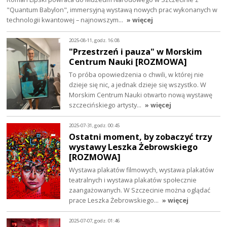
"Quantum Babylon", immersyjną wystawą nowych prac wykonanych w
technologii kwantowej – najnowszym…
» więcej
2025-08-11, godz. 16:08
"Przestrzeń i pauza" w Morskim
Centrum Nauki [ROZMOWA]
To próba opowiedzenia o chwili, w której nie
dzieje się nic, a jednak dzieje się wszystko. W
Morskim Centrum Nauki otwarto nową wystawę
szczecińskiego artysty…
» więcej
2025-07-31, godz. 00:45
Ostatni moment, by zobaczyć trzy
wystawy Leszka Żebrowskiego
[ROZMOWA]
Wystawa plakatów filmowych, wystawa plakatów
teatralnych i wystawa plakatów społecznie
zaangażowanych. W Szczecinie można oglądać
prace Leszka Żebrowskiego…
» więcej
2025-07-07, godz. 01:46