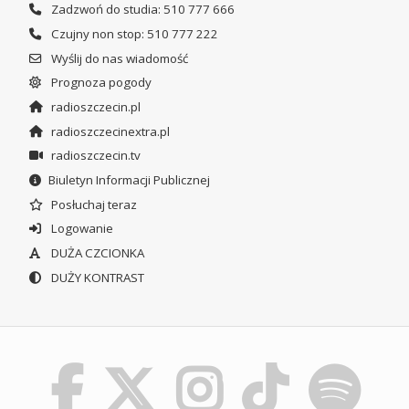
Zadzwoń do studia: 510 777 666
Czujny non stop: 510 777 222
Wyślij do nas wiadomość
Prognoza pogody
radioszczecin.pl
radioszczecinextra.pl
radioszczecin.tv
Biuletyn Informacji Publicznej
Posłuchaj teraz
Logowanie
DUŻA CZCIONKA
DUŻY KONTRAST