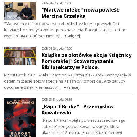
2025-04-27, godz. 17:00
"Martwe mleko" nowa powieść
Marcina Grzelaka
"Martwe mleko" to opowieść o zbrodni bez kary, o przyszłości i
ludziach bezradnych wobec przeznaczenia. Początek tej historii to
wydarzenia do których Niemcy…
» więcej
2025-04-06, godz. 17:00
Książka za złotówkę akcja Książnicy
Pomorskiej i Stowarzyszenia
Bibliotekarzy w Polsce.
Modlitewnik z XVIII wieku i harmonijka ustna z 1920 roku wzbogaciły w
ostatnim czasie zbiory specjalne Książnicy Pomorskiej. A to zakupy
dokonane dzięki kiermaszowi…
» więcej
2025-03-31, godz. 01:56
„Raport Kruka" - Przemysław
Kowalewski
„Raport Kruka" - piąta powieść szczecińskiego
autora Przemysława Kowalewskiego, która
ukazała się 12 marca. „Raport Kruka" to nowi