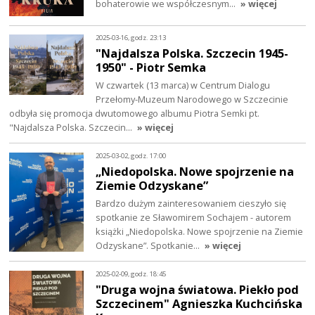
bohaterowie we współczesnym…
» więcej
2025-03-16, godz. 23:13
"Najdalsza Polska. Szczecin 1945-
1950" - Piotr Semka
W czwartek (13 marca) w Centrum Dialogu
Przełomy-Muzeum Narodowego w Szczecinie
odbyła się promocja dwutomowego albumu Piotra Semki pt.
"Najdalsza Polska. Szczecin…
» więcej
2025-03-02, godz. 17:00
„Niedopolska. Nowe spojrzenie na
Ziemie Odzyskane”
Bardzo dużym zainteresowaniem cieszyło się
spotkanie ze Sławomirem Sochajem - autorem
książki „Niedopolska. Nowe spojrzenie na Ziemie
Odzyskane”. Spotkanie…
» więcej
2025-02-09, godz. 18:45
"Druga wojna światowa. Piekło pod
Szczecinem" Agnieszka Kuchcińska