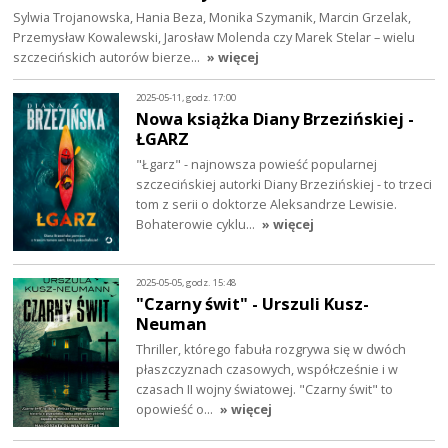
Sylwia Trojanowska, Hania Beza, Monika Szymanik, Marcin Grzelak,
Przemysław Kowalewski, Jarosław Molenda czy Marek Stelar – wielu
szczecińskich autorów bierze…
» więcej
2025-05-11, godz. 17:00
Nowa książka Diany Brzezińskiej -
ŁGARZ
"Łgarz" - najnowsza powieść popularnej
szczecińskiej autorki Diany Brzezińskiej - to trzeci
tom z serii o doktorze Aleksandrze Lewisie.
Bohaterowie cyklu…
» więcej
2025-05-05, godz. 15:48
"Czarny świt" - Urszuli Kusz-
Neuman
Thriller, którego fabuła rozgrywa się w dwóch
płaszczyznach czasowych, współcześnie i w
czasach II wojny światowej. "Czarny świt" to
opowieść o…
» więcej