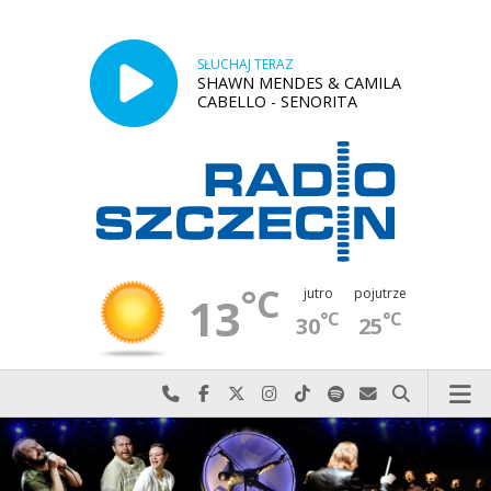
SŁUCHAJ TERAZ
SHAWN MENDES & CAMILA
CABELLO - SENORITA
°C
jutro
pojutrze
13
°C
°C
30
25
Najlepiej po prostu do nas zadzwoń
Odwiedź nas na Facebook-u
Odwiedź nas na X
Odwiedź nas na Instagram-ie
Odwiedź nas na TikTok-u
Szukaj nas na Spotify
Wyślij do nas w
Szukaj