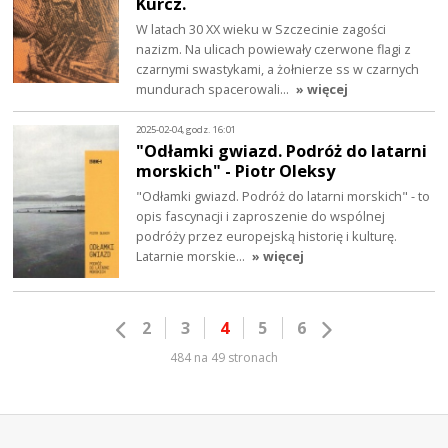
Kurcz.
W latach 30 XX wieku w Szczecinie zagości
nazizm. Na ulicach powiewały czerwone flagi z
czarnymi swastykami, a żołnierze ss w czarnych
mundurach spacerowali…
» więcej
2025-02-04, godz. 16:01
"Odłamki gwiazd. Podróż do latarni
morskich" - Piotr Oleksy
"Odłamki gwiazd. Podróż do latarni morskich" - to
opis fascynacji i zaproszenie do wspólnej
podróży przez europejską historię i kulturę.
Latarnie morskie…
» więcej
2
3
4
5
6
484 na 49 stronach