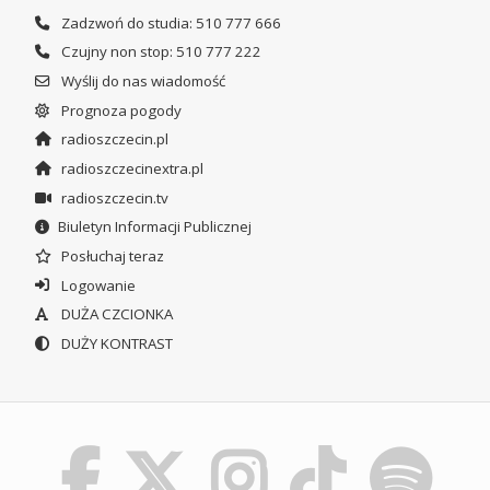
Zadzwoń do studia: 510 777 666
Czujny non stop: 510 777 222
Wyślij do nas wiadomość
Prognoza pogody
radioszczecin.pl
radioszczecinextra.pl
radioszczecin.tv
Biuletyn Informacji Publicznej
Posłuchaj teraz
Logowanie
DUŻA CZCIONKA
DUŻY KONTRAST