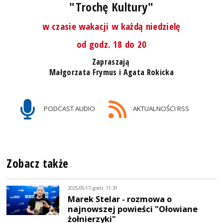
"Trochę Kultury"
w czasie wakacji w każdą niedzielę
od godz. 18 do 20
Zapraszają
Małgorzata Frymus i Agata Rokicka
PODCAST AUDIO
AKTUALNOŚCI RSS
Zobacz także
2025-05-17, godz. 11:31
Marek Stelar - rozmowa o
najnowszej powieści "Ołowiane
żołnierzyki"