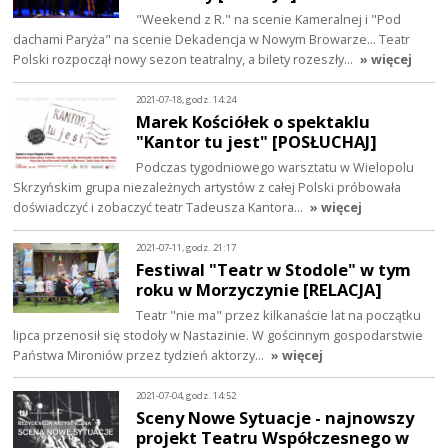
"Weekend z R." na scenie Kameralnej i "Pod
dachami Paryża" na scenie Dekadencja w Nowym Browarze... Teatr
Polski rozpoczął nowy sezon teatralny, a bilety rozeszły…
» więcej
2021-07-18, godz. 14:24
Marek Kościółek o spektaklu
"Kantor tu jest" [POSŁUCHAJ]
Podczas tygodniowego warsztatu w Wielopolu
Skrzyńskim grupa niezależnych artystów z całej Polski próbowała
doświadczyć i zobaczyć teatr Tadeusza Kantora…
» więcej
2021-07-11, godz. 21:17
Festiwal "Teatr w Stodole" w tym
roku w Morzyczynie [RELACJA]
Teatr "nie ma" przez kilkanaście lat na początku
lipca przenosił się stodoły w Nastazinie. W gościnnym gospodarstwie
Państwa Mironiów przez tydzień aktorzy…
» więcej
2021-07-04, godz. 14:52
Sceny Nowe Sytuacje - najnowszy
projekt Teatru Współczesnego w