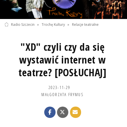
Radio Szczecin
»
Trochę Kultury
»
Relacje teatralne
"XD" czyli czy da się
wystawić internet w
teatrze? [POSŁUCHAJ]
2023-11-29
MAŁGORZATA FRYMUS