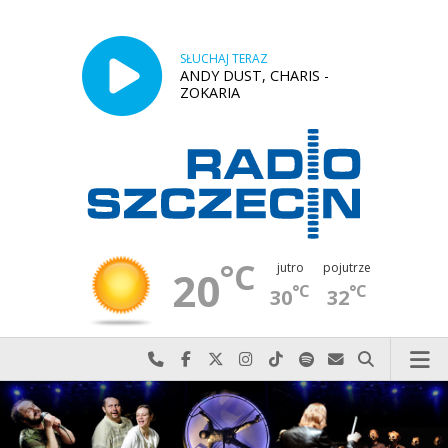
SŁUCHAJ TERAZ
ANDY DUST, CHARIS -
ZOKARIA
°C
jutro
pojutrze
20
°C
°C
30
32
Najlepiej po prostu do nas zadzwoń
Odwiedź nas na Facebook-u
Odwiedź nas na X
Odwiedź nas na Instagram-ie
Odwiedź nas na TikTok-u
Szukaj nas na Spotify
Wyślij do nas w
Szukaj