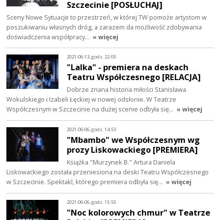
Szczecinie [POSŁUCHAJ]
Sceny Nowe Sytuacje to przestrzeń, w której TW pomoże artystom w
poszukiwaniu własnych dróg, a zarazem da możliwość zdobywania
doświadczenia współpracy…
» więcej
2021-06-13, godz. 22:05
"Lalka" - premiera na deskach
Teatru Współczesnego [RELACJA]
Dobrze znana historia miłości Stanisława
Wokulskiego i Izabeli Łęckiej w nowej odsłonie. W Teatrze
Współczesnym w Szczecinie na dużej scenie odbyła się…
» więcej
2021-06-06, godz. 14:53
"Mbambo" we Współczesnym wg
prozy Liskowackiego [PREMIERA]
Książka "Murzynek B." Artura Daniela
Liskowackiego została przeniesiona na deski Teatru Współczesnego
w Szczecinie. Spektakl, którego premiera odbyła się…
» więcej
2021-06-06, godz. 15:55
"Noc kolorowych chmur" w Teatrze