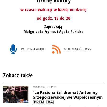
"Trochę Kultury"
w czasie wakacji w każdą niedzielę
od godz. 18 do 20
Zapraszają
Małgorzata Frymus i Agata Rokicka
PODCAST AUDIO
AKTUALNOŚCI RSS
Zobacz także
2021-10-03, godz. 15:08
"La Pasionaria" dramat Antoniny
Grzegorzewskiej we Współczesnym
[PREMIERA]