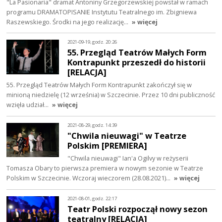
"La Pasionaria" dramat Antoniny Grzegorzewskiej powstał w ramach
programu DRAMATOPISANIE Instytutu Teatralnego im. Zbigniewa
Raszewskiego. Środki na jego realizację…
» więcej
2021-09-19, godz. 20:26
55. Przegląd Teatrów Małych Form
Kontrapunkt przeszedł do historii
[RELACJA]
55. Przegląd Teatrów Małych Form Kontrapunkt zakończył się w
minioną niedzielę (12 września) w Szczecinie. Przez 10 dni publiczność
wzięła udział…
» więcej
2021-08-29, godz. 14:39
"Chwila nieuwagi" w Teatrze
Polskim [PREMIERA]
"Chwila nieuwagi" Ian'a Ogilvy w reżyserii
Tomasza Obary to pierwsza premiera w nowym sezonie w Teatrze
Polskim w Szczecinie. Wczoraj wieczorem (28.08.2021)…
» więcej
2021-08-01, godz. 22:17
Teatr Polski rozpoczął nowy sezon
teatralny [RELACJA]