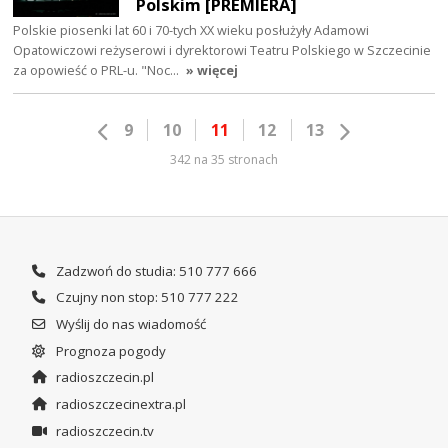
Polskim [PREMIERA]
Polskie piosenki lat 60 i 70-tych XX wieku posłużyły Adamowi
Opatowiczowi reżyserowi i dyrektorowi Teatru Polskiego w Szczecinie
za opowieść o PRL-u. "Noc…
» więcej
9
10
11
12
13
342 na 35 stronach
Zadzwoń do studia: 510 777 666
Czujny non stop: 510 777 222
Wyślij do nas wiadomość
Prognoza pogody
radioszczecin.pl
radioszczecinextra.pl
radioszczecin.tv