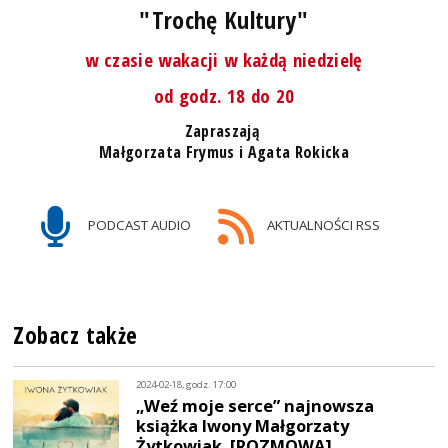
"Trochę Kultury"
w czasie wakacji w każdą niedzielę
od godz. 18 do 20
Zapraszają
Małgorzata Frymus i Agata Rokicka
PODCAST AUDIO
AKTUALNOŚCI RSS
Zobacz także
2024-02-18, godz. 17:00
„Weź moje serce” najnowsza
książka Iwony Małgorzaty
Żytkowiak. [ROZMOWA]