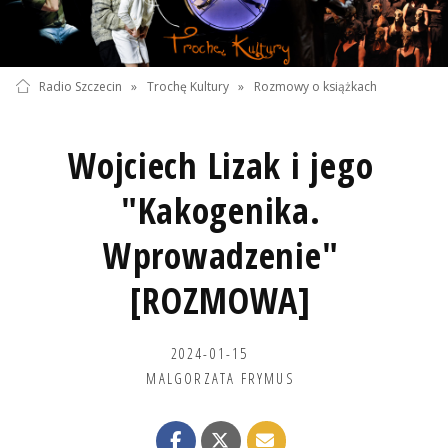
Radio Szczecin
»
Trochę Kultury
»
Rozmowy o książkach
Wojciech Lizak i jego
"Kakogenika.
Wprowadzenie"
[ROZMOWA]
2024-01-15
MALGORZATA FRYMUS