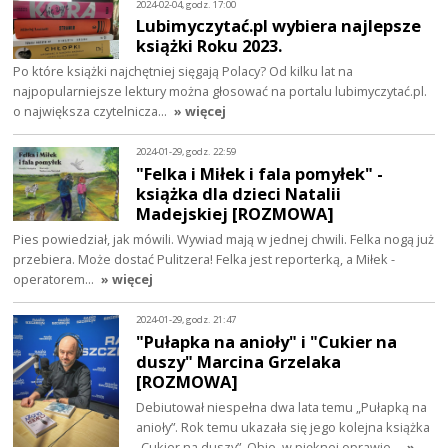
2024-02-04, godz. 17:00
Lubimyczytać.pl wybiera najlepsze
książki Roku 2023.
Po które książki najchętniej sięgają Polacy? Od kilku lat na
najpopularniejsze lektury można głosować na portalu lubimyczytać.pl.
o największa czytelnicza…
» więcej
2024-01-29, godz. 22:59
"Felka i Miłek i fala pomyłek" -
książka dla dzieci Natalii
Madejskiej [ROZMOWA]
Pies powiedział, jak mówili. Wywiad mają w jednej chwili. Felka nogą już
przebiera. Może dostać Pulitzera! Felka jest reporterką, a Miłek -
operatorem…
» więcej
2024-01-29, godz. 21:47
"Pułapka na anioły" i "Cukier na
duszy" Marcina Grzelaka
[ROZMOWA]
Debiutował niespełna dwa lata temu „Pułapką na
anioły”. Rok temu ukazała się jego kolejna książka
„Cukier na duszy”. Obie, w pięknej oprawie…
»