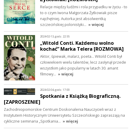
Relacje między ludźmi i rola przypadku w życiu - to
to o czym Iwona Małgorzata Żytkowiak pisze
najchętniej. Autorka jest absolwentką
szczecińskiej polonistyki…
» więcej
2024-02-13, godz. 22:55
„Witold Conti. Każdemu wolno
kochać” Marka Telera [ROZMOWA]
Aktor, śpiewak, malarz, poeta... Witold Conti był
człowiekiem wielu talentów, lecz zasłynął przede
wszystkim jako popularny w latach 30. amant
filmowy…
» więcej
2024-02-04, godz. 17:00
Spotkania z Książką Biograficzną.
[ZAPROSZENIE]
Zachodniopomorskie Centrum Doskonalenia Nauczycieli wraz z
Instytutem Historycznym Uniwersytetu Szczecińskiego zapraszają na
cykliczne seminaria „Spotkania…
» więcej