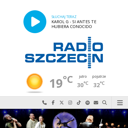
SŁUCHAJ TERAZ
KAROL G - SI ANTES TE
HUBIERA CONOCIDO
°C
jutro
pojutrze
19
°C
°C
30
32
Najlepiej po prostu do nas zadzwoń
Odwiedź nas na Facebook-u
Odwiedź nas na X
Odwiedź nas na Instagram-ie
Odwiedź nas na TikTok-u
Szukaj nas na Spotify
Wyślij do nas w
Szukaj