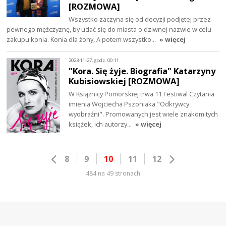
[ROZMOWA]
Wszystko zaczyna się od decyzji podjętej przez
pewnego mężczyznę, by udać się do miasta o dziwnej nazwie w celu
zakupu konia. Konia dla żony, A potem wszystko…
» więcej
2023-11-27, godz. 00:11
"Kora. Się żyje. Biografia" Katarzyny
Kubisiowskiej [ROZMOWA]
W Książnicy Pomorskiej trwa 11 Festiwal Czytania
imienia Wojciecha Pszoniaka "Odkrywcy
wyobraźni". Promowanych jest wiele znakomitych
książek, ich autorzy…
» więcej
8
9
10
11
12
484 na 49 stronach