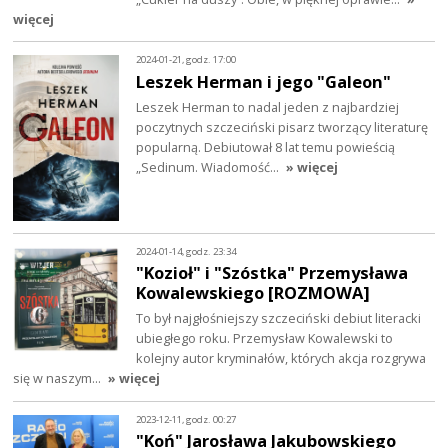
więcej
2024-01-21, godz. 17:00
Leszek Herman i jego "Galeon"
Leszek Herman to nadal jeden z najbardziej
poczytnych szczeciński pisarz tworzący literaturę
popularną. Debiutował 8 lat temu powieścią
„Sedinum. Wiadomość…
» więcej
2024-01-14, godz. 23:34
"Kozioł" i "Szóstka" Przemysława
Kowalewskiego [ROZMOWA]
To był najgłośniejszy szczeciński debiut literacki
ubiegłego roku. Przemysław Kowalewski to
kolejny autor kryminałów, których akcja rozgrywa
się w naszym…
» więcej
2023-12-11, godz. 00:27
"Koń" Jarosława Jakubowskiego