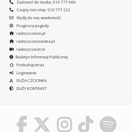
Zadzwoń do studia: 510 777 666
Czujny non stop: 510 777 222
Wyślij do nas wiadomość
Prognoza pogody
radioszczecin.pl
radioszczecinextra.pl
radioszczecin.tv
Biuletyn Informacji Publicznej
Posłuchaj teraz
Logowanie
DUŻA CZCIONKA
DUŻY KONTRAST