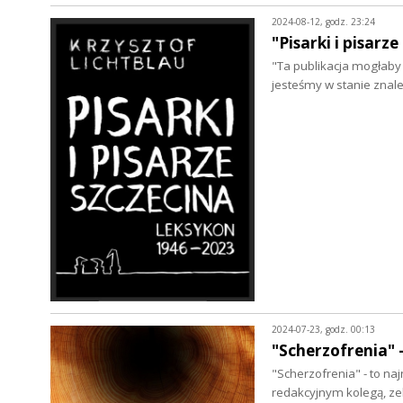
2024-08-12, godz. 23:24
"Pisarki i pisarz
"Ta publikacja mogłaby 
jesteśmy w stanie znale
2024-07-23, godz. 00:13
"Scherzofrenia" 
"Scherzofrenia" - to naj
redakcyjnym kolegą, ze