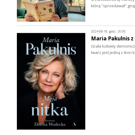
którą "sprzedawał" gru
2024-08-18, godz. 20:00
Maria Pakulnis z
Grała kobiety demoniczne
twarz jest jedną z iko