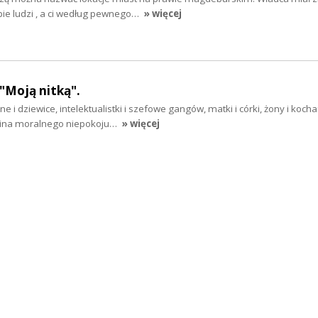
pie ludzi , a ci według pewnego…
» więcej
 "Moją nitką".
 i dziewice, intelektualistki i szefowe gangów, matki i córki, żony i kochan
n kina moralnego niepokoju…
» więcej