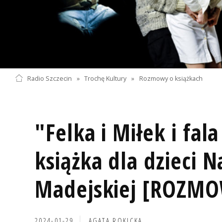
Radio Szczecin
»
Trochę Kultury
»
Rozmowy o książkach
"Felka i Miłek i fal
książka dla dzieci Na
Madejskiej [ROZM
2024-01-29
AGATA ROKICKA