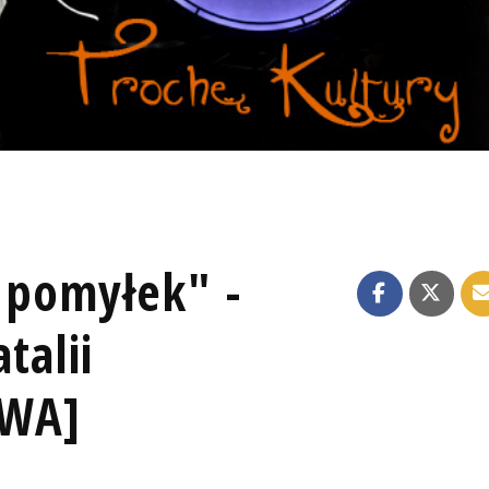
a pomyłek" -
talii
OWA]