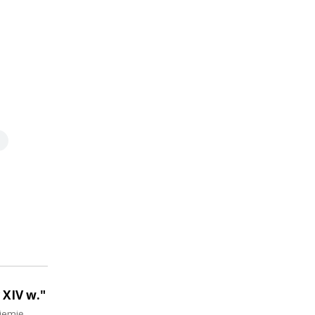
 XIV w."
iemię,