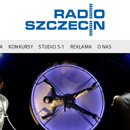
A
KONKURSY
STUDIO S-1
REKLAMA
O NAS