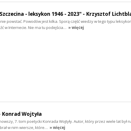
e Szczecina - leksykon 1946 - 2023" - Krzysztof Lichtbl
nie powstać. Powodów jest kilka. Sporą część wiedzy w tego typu leksyko
źć w Internecie. Nie ma tu podejścia…
» więcej
- Konrad Wojtyła
nowszy, 7. tom poetycki Konrada Wojtyły. Autor, który przez wiele lat był
brał w nim wiersze, które…
» więcej