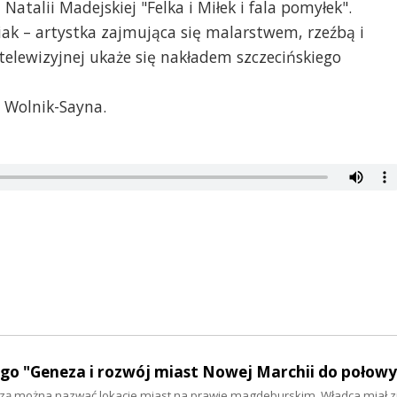
 Natalii Madejskiej "Felka i Miłek i fala pomyłek".
iak – artystka zajmująca się malarstwem, rzeźbą i
telewizyjnej ukaże się
nakładem szczecińskiego
 Wolnik-Sayna.
jego "Geneza i rozwój miast Nowej Marchii do połowy
zą można nazwać lokacje miast na prawie magdeburskim. Władca miał z