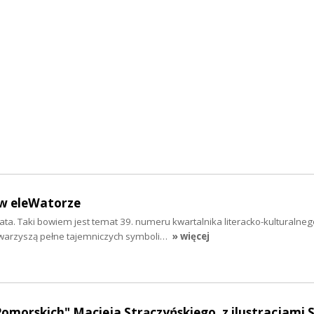
 w eleWatorze
iata. Taki bowiem jest temat 39. numeru kwartalnika literacko-kulturalneg
owarzyszą pełne tajemniczych symboli…
» więcej
Pomorskich" Macieja Strączyńskiego, z ilustracjami S