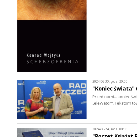
2024-06-30, godz. 20:00
"Koniec świata"
Przed nami... koniec św
„eleWator". Tekstom t
2024-06-24, godz. 00:33
"Poczet Książąt 