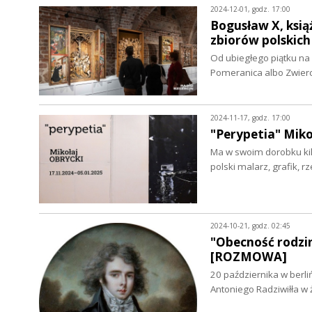
2024-12-01, godz. 17:00
Bogusław X, ksią
zbiorów polskich 
Od ubiegłego piątku na
Pomeranica albo Zwier
2024-11-17, godz. 17:00
"Perypetia" Mik
Ma w swoim dorobku kilk
polski malarz, grafik, r
2024-10-21, godz. 02:45
"Obecność rodzin
[ROZMOWA]
20 października w berl
Antoniego Radziwiłła w