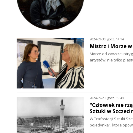
2024-09-30, godz. 14:14
Mistrz i Morze w
Morze od zawsze intrygo
artystów, nie tylko pla
2024-09-23, godz. 15:48
"Człowiek nie rz
Sztuki w Szczec
W Trafostacji Sztuki S
pojedynkę", która op