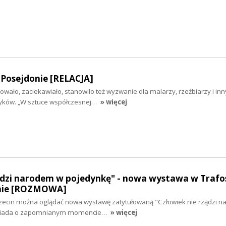
 Posejdonie [RELACJA]
wało, zaciekawiało, stanowiło też wyzwanie dla malarzy, rzeźbiarzy i inn
styków. „W sztuce współczesnej…
» więcej
ądzi narodem w pojedynkę" - nowa wystawa w Trafos
inie [ROZMOWA]
zczecin można oglądać nowa wystawę zatytułowaną "Człowiek nie rządzi 
owiada o zapomnianym momencie…
» więcej