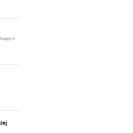
dbający o
iej