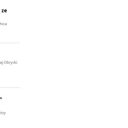
 ze
hica
aj Obrycki
"
ziny