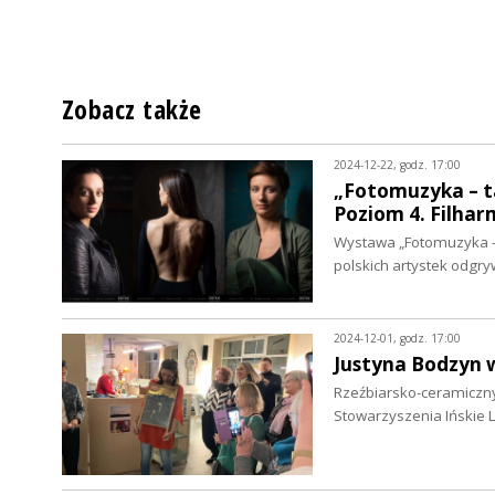
Zobacz także
2024-12-22, godz. 17:00
„Fotomuzyka – ta
Poziom 4. Filha
Wystawa „Fotomuzyka – t
polskich artystek odgr
2024-12-01, godz. 17:00
Justyna Bodzyn 
Rzeźbiarsko-ceramiczny
Stowarzyszenia Ińskie 