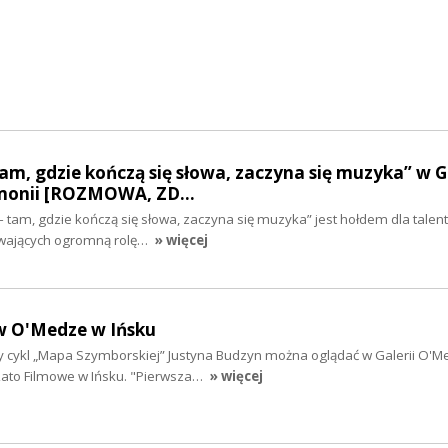
m, gdzie kończą się słowa, zaczyna się muzyka” w Ga
rmonii [ROZMOWA, ZD…
am, gdzie kończą się słowa, zaczyna się muzyka” jest hołdem dla talentu
ywających ogromną rolę…
» więcej
w O'Medze w Ińsku
 cykl „Mapa Szymborskiej” Justyna Budzyn można oglądać w Galerii O'M
Lato Filmowe w Ińsku. "Pierwsza…
» więcej