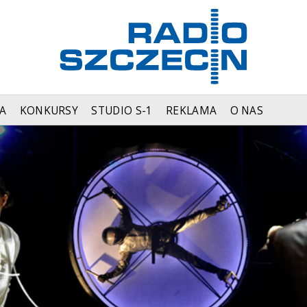
A
KONKURSY
STUDIO S-1
REKLAMA
O NAS