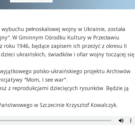
y wybuchu pełnoskalowej wojny w Ukrainie, została
jny". W Gminnym Ośrodku Kultury w Przecławiu
z roku 1946, będące zapisem ich przeżyć z okresu II
zieci ukraińskich, świadków i ofiar wojny toczącej się
 wyjątkowego polsko-ukraińskiego projektu Archiwów
nicjatywy "Mom, I see war".
nsz z reprodukcjami dziecięcych rysunków. Będzie ją
Państwowego w Szczecinie Krzysztof Kowalczyk.