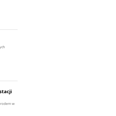
ych
tacji
narodem w