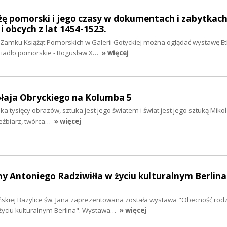
żę pomorski i jego czasy w dokumentach i zabytkach
i obcych z lat 1454-1523.
 Zamku Książąt Pomorskich w Galerii Gotyckiej można oglądać wystawę Et
ciadło pomorskie - Bogusław X…
» więcej
ołaja Obryckiego na Kolumba 5
a tysięcy obrazów, sztuka jest jego światem i świat jest jego sztuką Mikoł
zeźbiarz, twórca…
» więcej
y Antoniego Radziwiłła w życiu kulturalnym Berlina
ińskiej Bazylice św. Jana zaprezentowana została wystawa "Obecność rod
 życiu kulturalnym Berlina". Wystawa…
» więcej