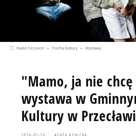
Radio Szczecin
»
Trochę Kultury
»
Wystawy
"Mamo, ja nie chcę
wystawa w Gminny
Kultury w Przecławi
2024-02-26
AGATA ROKICKA