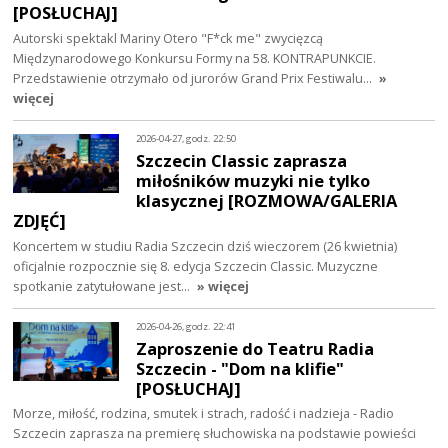
[POSŁUCHAJ]
Autorski spektakl Mariny Otero "F*ck me" zwycięzcą
Międzynarodowego Konkursu Formy na 58. KONTRAPUNKCIE.
Przedstawienie otrzymało od jurorów Grand Prix Festiwalu…
»
więcej
2026-04-27, godz. 22:50
Szczecin Classic zaprasza
miłośników muzyki nie tylko
klasycznej [ROZMOWA/GALERIA
ZDJĘĆ]
Koncertem w studiu Radia Szczecin dziś wieczorem (26 kwietnia)
oficjalnie rozpocznie się 8. edycja Szczecin Classic. Muzyczne
spotkanie zatytułowane jest…
» więcej
2026-04-26, godz. 22:41
Zaproszenie do Teatru Radia
Szczecin - "Dom na klifie"
[POSŁUCHAJ]
Morze, miłość, rodzina, smutek i strach, radość i nadzieja - Radio
Szczecin zaprasza na premierę słuchowiska na podstawie powieści