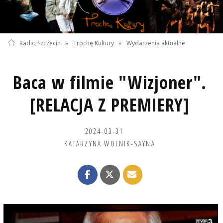
Radio Szczecin
»
Trochę Kultury
»
Wydarzenia aktualne
Baca w filmie "Wizjoner".
[RELACJA Z PREMIERY]
2024-03-31
KATARZYNA WOLNIK-SAYNA