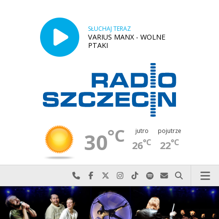
SŁUCHAJ TERAZ
VARIUS MANX - WOLNE
PTAKI
°C
jutro
pojutrze
30
°C
°C
26
22
Najlepiej po prostu do nas zadzwoń
Odwiedź nas na Facebook-u
Odwiedź nas na X
Odwiedź nas na Instagram-ie
Odwiedź nas na TikTok-u
Szukaj nas na Spotify
Wyślij do nas w
Szukaj