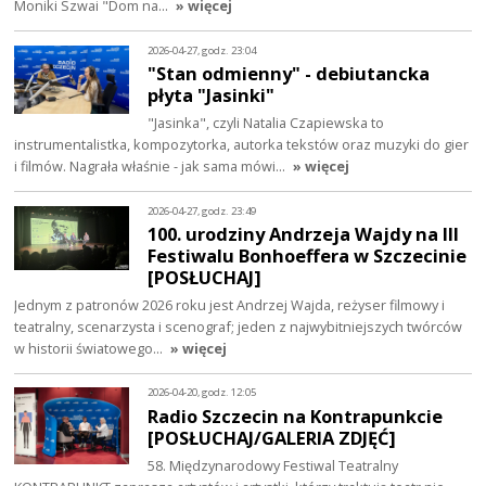
Moniki Szwai "Dom na…
» więcej
2026-04-27, godz. 23:04
"Stan odmienny" - debiutancka
płyta "Jasinki"
"Jasinka", czyli Natalia Czapiewska to
instrumentalistka, kompozytorka, autorka tekstów oraz muzyki do gier
i filmów. Nagrała właśnie - jak sama mówi…
» więcej
2026-04-27, godz. 23:49
100. urodziny Andrzeja Wajdy na III
Festiwalu Bonhoeffera w Szczecinie
[POSŁUCHAJ]
Jednym z patronów 2026 roku jest Andrzej Wajda, reżyser filmowy i
teatralny, scenarzysta i scenograf; jeden z najwybitniejszych twórców
w historii światowego…
» więcej
2026-04-20, godz. 12:05
Radio Szczecin na Kontrapunkcie
[POSŁUCHAJ/GALERIA ZDJĘĆ]
58. Międzynarodowy Festiwal Teatralny