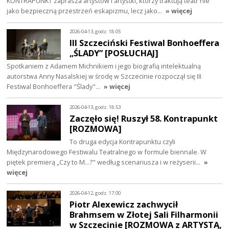
KONTRAPUNKT zaprasza artystów i artystki, którzy traktują teatr nie
jako bezpieczną przestrzeń eskapizmu, lecz jako…
» więcej
2026-04-13, godz. 18:05
III Szczeciński Festiwal Bonhoeffera
„ŚLADY” [POSŁUCHAJ]
Spotkaniem z Adamem Michnikiem i jego biografią intelektualną
autorstwa Anny Nasalskiej w środę w Szczecinie rozpoczął się III
Festiwal Bonhoeffera "Ślady"…
» więcej
2026-04-13, godz. 18:53
Zaczęło się! Ruszył 58. Kontrapunkt
[ROZMOWA]
To druga edycja Kontrapunktu czyli
Międzynarodowego Festiwalu Teatralnego w formule biennale. W
piętek premierą „Czy to M…?" według scenariusza i w reżyserii…
»
więcej
2026-04-12, godz. 17:00
Piotr Alexewicz zachwycił
Brahmsem w Złotej Sali Filharmonii
w Szczecinie [ROZMOWA z ARTYSTĄ,