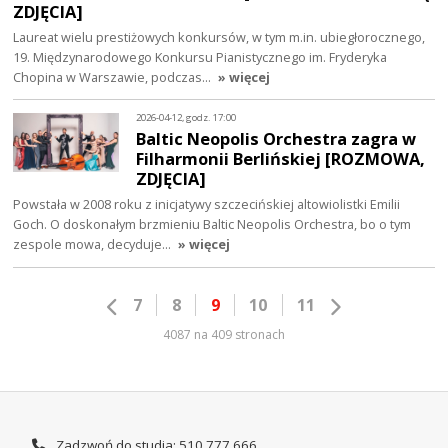
ZDJĘCIA]
Laureat wielu prestiżowych konkursów, w tym m.in. ubiegłorocznego,
19. Międzynarodowego Konkursu Pianistycznego im. Fryderyka
Chopina w Warszawie, podczas…
» więcej
2026-04-12, godz. 17:00
Baltic Neopolis Orchestra zagra w
Filharmonii Berlińskiej [ROZMOWA,
ZDJĘCIA]
Powstała w 2008 roku z inicjatywy szczecińskiej altowiolistki Emilii
Goch. O doskonałym brzmieniu Baltic Neopolis Orchestra, bo o tym
zespole mowa, decyduje…
» więcej
7
8
9
10
11
4087 na 409 stronach
Zadzwoń do studia: 510 777 666