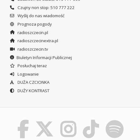
Czujny non stop: 510 777 222
Wyślij do nas wiadomość
Prognoza pogody
radioszczecin.pl
radioszczecinextra.pl
radioszczecin.tv
Biuletyn Informacji Publicznej
Posłuchaj teraz
Logowanie
DUŻA CZCIONKA
DUŻY KONTRAST