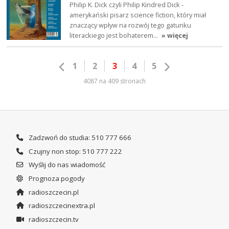
Philip K. Dick czyli Philip Kindred Dick -
amerykański pisarz science fiction, który miał
znaczący wpływ na rozwój tego gatunku
literackiego jest bohaterem…
» więcej
1
2
3
4
5
4087 na 409 stronach
Zadzwoń do studia: 510 777 666
Czujny non stop: 510 777 222
Wyślij do nas wiadomość
Prognoza pogody
radioszczecin.pl
radioszczecinextra.pl
radioszczecin.tv