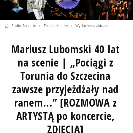
Radio Szczecin
»
Trochę Kultury
»
Wydarzenia aktualne
Mariusz Lubomski 40 lat
na scenie | „Pociągi z
Torunia do Szczecina
zawsze przyjeżdżały nad
ranem...” [ROZMOWA z
ARTYSTĄ po koncercie,
ZDJĘCIA]