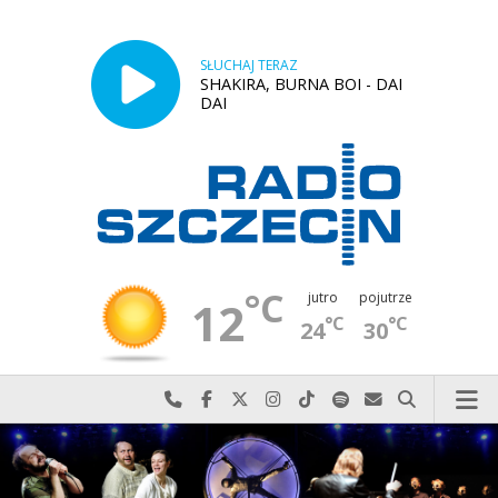
SŁUCHAJ TERAZ
SHAKIRA, BURNA BOI - DAI
DAI
°C
jutro
pojutrze
12
°C
°C
24
30
Najlepiej po prostu do nas zadzwoń
Odwiedź nas na Facebook-u
Odwiedź nas na X
Odwiedź nas na Instagram-ie
Odwiedź nas na TikTok-u
Szukaj nas na Spotify
Wyślij do nas w
Szukaj