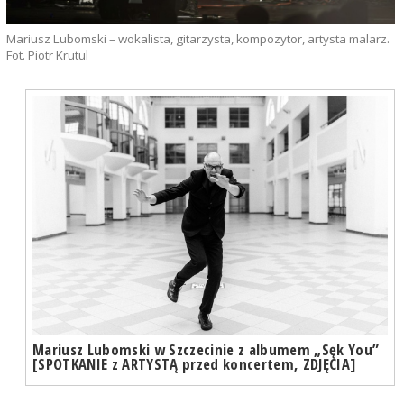
Mariusz Lubomski – wokalista, gitarzysta, kompozytor, artysta malarz.
Fot. Piotr Krutul
Mariusz Lubomski w Szczecinie z albumem „Sęk You”
[SPOTKANIE z ARTYSTĄ przed koncertem, ZDJĘCIA]