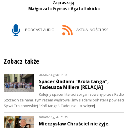
Zapraszają
Małgorzata Frymus i Agata Rokicka
PODCAST AUDIO
AKTUALNOŚCI RSS
Zobacz także
2026-07-14, godz. 01:21
Spacer śladami "Króla tanga",
Tadeusza Millera [RELACJA]
Kolejny spacer literaci zorganizowany przez Radio
Szczecin za nami. Tym razem wędrowaliśmy śladami bohatera powieści
Sylwii Trojanowskiej "Król tanga". Tadeusz…
» więcej
2026-07-14, godz. 01:30
Mieczysław Chruściel nie żyje.