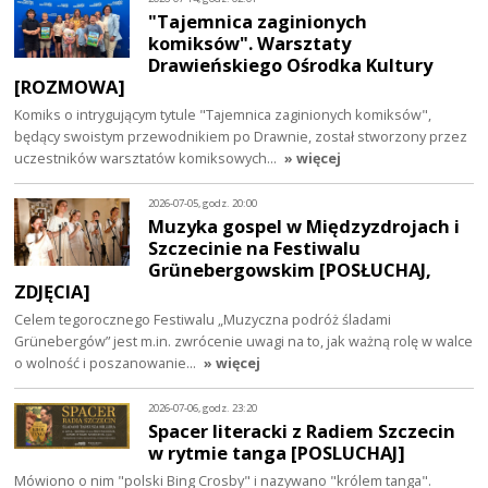
"Tajemnica zaginionych
komiksów". Warsztaty
Drawieńskiego Ośrodka Kultury
[ROZMOWA]
Komiks o intrygującym tytule "Tajemnica zaginionych komiksów",
będący swoistym przewodnikiem po Drawnie, został stworzony przez
uczestników warsztatów komiksowych…
» więcej
2026-07-05, godz. 20:00
Muzyka gospel w Międzyzdrojach i
Szczecinie na Festiwalu
Grünebergowskim [POSŁUCHAJ,
ZDJĘCIA]
Celem tegorocznego Festiwalu „Muzyczna podróż śladami
Grünebergów” jest m.in. zwrócenie uwagi na to, jak ważną rolę w walce
o wolność i poszanowanie…
» więcej
2026-07-06, godz. 23:20
Spacer literacki z Radiem Szczecin
w rytmie tanga [POSLUCHAJ]
Mówiono o nim "polski Bing Crosby" i nazywano "królem tanga".