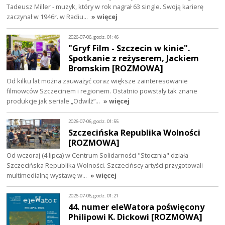
Tadeusz Miller - muzyk, który w rok nagrał 63 single. Swoją karierę
zaczynał w 1946r. w Radiu…
» więcej
2026-07-06, godz. 01:46
"Gryf Film - Szczecin w kinie".
Spotkanie z reżyserem, Jackiem
Bromskim [ROZMOWA]
Od kilku lat można zauważyć coraz większe zainteresowanie
filmowców Szczecinem i regionem. Ostatnio powstały tak znane
produkcje jak seriale „Odwilż”…
» więcej
2026-07-06, godz. 01:55
Szczecińska Republika Wolności
[ROZMOWA]
Od wczoraj (4 lipca) w Centrum Solidarności "Stocznia" działa
Szczecińska Republika Wolności. Szczecińscy artyści przygotowali
multimedialną wystawę w…
» więcej
2026-07-06, godz. 01:21
44. numer eleWatora poświęcony
Philipowi K. Dickowi [ROZMOWA]