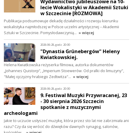
Wydawnictwo jubileuszowe na 10-
lecie Wokalistyki w Akademii Sztuki
w Szczecinie [ROZMOWA]
Publikacja podsumowuje dekadę działalności i rozwoju kierunku
wokalistyka najmłodszej w Polsce uczelni artystycznej – Akademii
Sztuki w Szczecinie. Pomysłodawczynią…
» więcej
2026-06-28, godz. 20:00
"Dynastia Grünebergów" Heleny
Kwiatkowskiej.
Helena Kwiatkowska reżyserka filmowa, autorka dokumentów
„Johannes Quistorp”, „Imperium Stoewerów. Od pralki do limuzyny",
"Małej ojczyzny hrabiego Zedtwitza"…
» więcej
2026-06-28, godz. 20:00
9. Festiwal Muzyki Przywracanej, 23
- 30 sierpnia 2026 Szczecin
spotkanie z muzycznymi
archeologami
Jakie to uczucie usłyszeć muzykę, która przez sto lat nie zabrzmiała ani
razu? Czy da się wrócić do dźwięków dawnych synagog, salonów,
kościołów…
» więcej