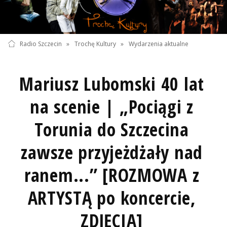
Radio Szczecin
»
Trochę Kultury
»
Wydarzenia aktualne
Mariusz Lubomski 40 lat
na scenie | „Pociągi z
Torunia do Szczecina
zawsze przyjeżdżały nad
ranem...” [ROZMOWA z
ARTYSTĄ po koncercie,
ZDJĘCIA]