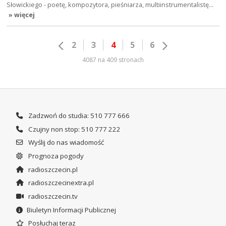
Słowickiego - poetę, kompozytora, pieśniarza, multiinstrumentalistę…
» więcej
2
3
4
5
6
4087 na 409 stronach
Zadzwoń do studia: 510 777 666
Czujny non stop: 510 777 222
Wyślij do nas wiadomość
Prognoza pogody
radioszczecin.pl
radioszczecinextra.pl
radioszczecin.tv
Biuletyn Informacji Publicznej
Posłuchaj teraz