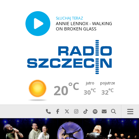
SŁUCHAJ TERAZ
ANNIE LENNOX - WALKING
ON BROKEN GLASS
°C
jutro
pojutrze
20
°C
°C
30
32
Najlepiej po prostu do nas zadzwoń
Odwiedź nas na Facebook-u
Odwiedź nas na X
Odwiedź nas na Instagram-ie
Odwiedź nas na TikTok-u
Szukaj nas na Spotify
Wyślij do nas w
Szukaj