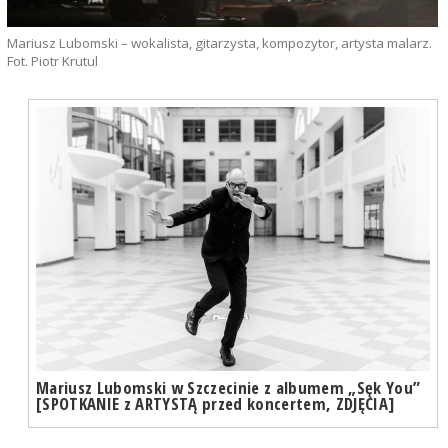
Mariusz Lubomski – wokalista, gitarzysta, kompozytor, artysta malarz.
Fot. Piotr Krutul
Mariusz Lubomski w Szczecinie z albumem „Sęk You”
[SPOTKANIE z ARTYSTĄ przed koncertem, ZDJĘCIA]