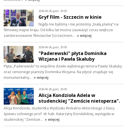
2026-06-28, godz. 20:00
Gryf Film - Szczecin w kinie
Nigdy nie byliśmy i nie jesteśmy „białą plamą” na
filmowej mapie kraju. Od kilku lat można zauważyć coraz większe
zainteresowanie filmowców Szczecinem…
» więcej
2026-06-28, godz. 20:00
"Paderewski" płyta Dominika
Wizjana i Pawła Skałuby
Płyta „Paderewski” to wspólne dzieło wybitnego tenora Pawła Skałuby
oraz cenionego pianisty Dominika Wizjana. Na płycie znajduje się
monumentalny…
» więcej
2026-06-28, godz. 20:00
Alicja Kondzioła Adela w
studenckiej "Zemście nietoperza".
Alicja Kondzioła, studentka Wydziału Wokalno‑Aktorskiego z klasy
śpiewu solowego prof. dr hab. Katarzyny Dondalskiej, wystąpiła w
studenckiej "Zemście…
» więcej