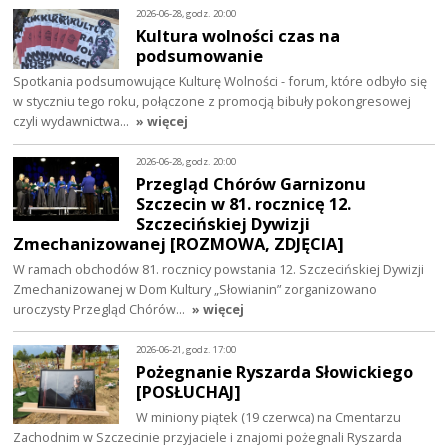
2026-06-28, godz. 20:00
Kultura wolności czas na
podsumowanie
Spotkania podsumowujące Kulturę Wolności - forum, które odbyło się
w styczniu tego roku, połączone z promocją bibuły pokongresowej
czyli wydawnictwa…
» więcej
2026-06-28, godz. 20:00
Przegląd Chórów Garnizonu
Szczecin w 81. rocznicę 12.
Szczecińskiej Dywizji
Zmechanizowanej [ROZMOWA, ZDJĘCIA]
W ramach obchodów 81. rocznicy powstania 12. Szczecińskiej Dywizji
Zmechanizowanej w Dom Kultury „Słowianin” zorganizowano
uroczysty Przegląd Chórów…
» więcej
2026-06-21, godz. 17:00
Pożegnanie Ryszarda Słowickiego
[POSŁUCHAJ]
W miniony piątek (19 czerwca) na Cmentarzu
Zachodnim w Szczecinie przyjaciele i znajomi pożegnali Ryszarda