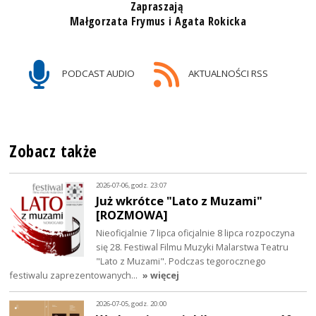
Zapraszają
Małgorzata Frymus i Agata Rokicka
PODCAST AUDIO
AKTUALNOŚCI RSS
Zobacz także
2026-07-06, godz. 23:07
Już wkrótce "Lato z Muzami"
[ROZMOWA]
Nieoficjalnie 7 lipca oficjalnie 8 lipca rozpoczyna
się 28. Festiwal Filmu Muzyki Malarstwa Teatru
"Lato z Muzami". Podczas tegorocznego
festiwalu zaprezentowanych…
» więcej
2026-07-05, godz. 20:00