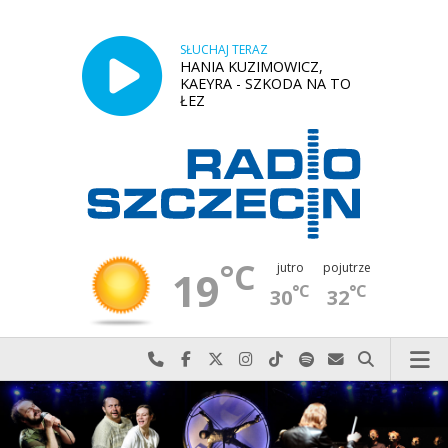
SŁUCHAJ TERAZ
HANIA KUZIMOWICZ,
KAEYRA - SZKODA NA TO
ŁEZ
°C
jutro
pojutrze
19
°C
°C
30
32
Najlepiej po prostu do nas zadzwoń
Odwiedź nas na Facebook-u
Odwiedź nas na X
Odwiedź nas na Instagram-ie
Odwiedź nas na TikTok-u
Szukaj nas na Spotify
Wyślij do nas w
Szukaj