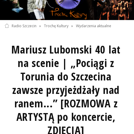
Radio Szczecin
»
Trochę Kultury
»
Wydarzenia aktualne
Mariusz Lubomski 40 lat
na scenie | „Pociągi z
Torunia do Szczecina
zawsze przyjeżdżały nad
ranem...” [ROZMOWA z
ARTYSTĄ po koncercie,
ZDJĘCIA]