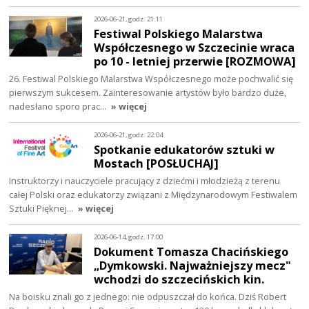
2026-06-21, godz. 21:11
Festiwal Polskiego Malarstwa
Współczesnego w Szczecinie wraca
po 10 - letniej przerwie [ROZMOWA]
26. Festiwal Polskiego Malarstwa Współczesnego może pochwalić się
pierwszym sukcesem. Zainteresowanie artystów było bardzo duże,
nadesłano sporo prac…
» więcej
2026-06-21, godz. 22:04
Spotkanie edukatorów sztuki w
Mostach [POSŁUCHAJ]
Instruktorzy i nauczyciele pracujący z dziećmi i młodzieżą z terenu
całej Polski oraz edukatorzy związani z Międzynarodowym Festiwalem
Sztuki Pięknej…
» więcej
2026-06-14, godz. 17:00
Dokument Tomasza Chacińskiego
„Dymkowski. Najważniejszy mecz"
wchodzi do szczecińskich kin.
Na boisku znali go z jednego: nie odpuszczał do końca. Dziś Robert