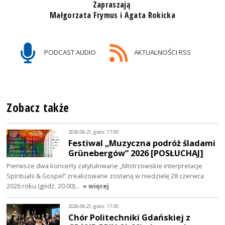
Zapraszają
Małgorzata Frymus i Agata Rokicka
PODCAST AUDIO
AKTUALNOŚCI RSS
Zobacz także
2026-06-21, godz. 17:00
Festiwal „Muzyczna podróż śladami
Grünebergów” 2026 [POSŁUCHAJ]
Pierwsze dwa koncerty zatytułowane „Mistrzowskie interpretacje
Spirituals & Gospel” zrealizowane zostaną w niedzielę 28 czerwca
2026 roku (godz. 20.00)…
» więcej
2026-06-21, godz. 17:00
Chór Politechniki Gdańskiej z