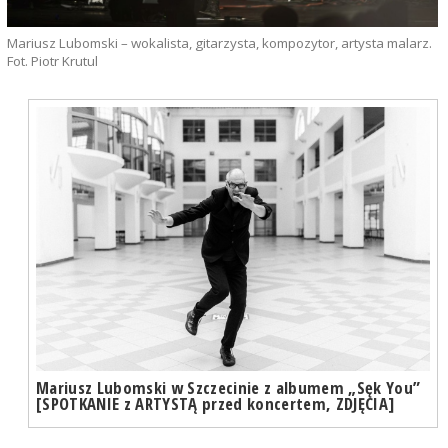
Mariusz Lubomski – wokalista, gitarzysta, kompozytor, artysta malarz.
Fot. Piotr Krutul
Mariusz Lubomski w Szczecinie z albumem „Sęk You”
[SPOTKANIE z ARTYSTĄ przed koncertem, ZDJĘCIA]