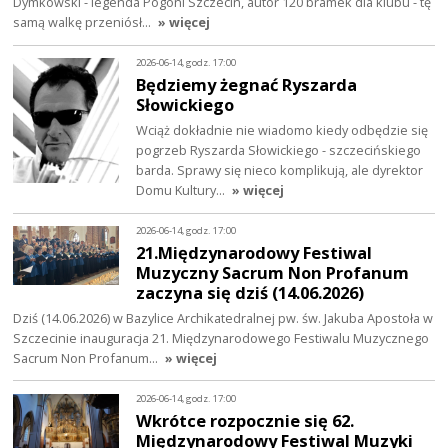
Dymkowski - legenda Pogoni Szczecin, autor 120 bramek dla klubu - tę
samą walkę przeniósł…
» więcej
2026-06-14, godz. 17:00
Będziemy żegnać Ryszarda
Słowickiego
Wciąż dokładnie nie wiadomo kiedy odbędzie się
pogrzeb Ryszarda Słowickiego - szczecińskiego
barda. Sprawy się nieco komplikują, ale dyrektor
Domu Kultury…
» więcej
2026-06-14, godz. 17:00
21.Międzynarodowy Festiwal
Muzyczny Sacrum Non Profanum
zaczyna się dziś (14.06.2026)
Dziś (14.06.2026) w Bazylice Archikatedralnej pw. św. Jakuba Apostoła w
Szczecinie inauguracja 21. Międzynarodowego Festiwalu Muzycznego
Sacrum Non Profanum…
» więcej
2026-06-14, godz. 17:00
Wkrótce rozpocznie się 62.
Międzynarodowy Festiwal Muzyki