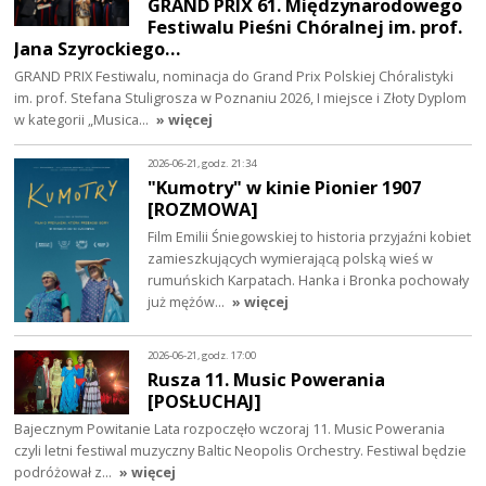
GRAND PRIX 61. Międzynarodowego
Festiwalu Pieśni Chóralnej im. prof.
Jana Szyrockiego…
GRAND PRIX Festiwalu, nominacja do Grand Prix Polskiej Chóralistyki
im. prof. Stefana Stuligrosza w Poznaniu 2026, I miejsce i Złoty Dyplom
w kategorii „Musica…
» więcej
2026-06-21, godz. 21:34
"Kumotry" w kinie Pionier 1907
[ROZMOWA]
Film Emilii Śniegowskiej to historia przyjaźni kobiet
zamieszkujących wymierającą polską wieś w
rumuńskich Karpatach. Hanka i Bronka pochowały
już mężów…
» więcej
2026-06-21, godz. 17:00
Rusza 11. Music Powerania
[POSŁUCHAJ]
Bajecznym Powitanie Lata rozpoczęło wczoraj 11. Music Powerania
czyli letni festiwal muzyczny Baltic Neopolis Orchestry. Festiwal będzie
podróżował z…
» więcej