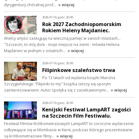
dyrygentury chóralnej prof…
» więcej
2026-07-19, godz. 20:00
Rok 2027 Zachodniopomorskim
Rokiem Heleny Majdaniec.
Wielcy artyści zasługują na wieczną pamięć w swoich miastach...
"Szczecin, to mój dom - moje miejsce na ziemi - mówiła Helena
Majdaniec w jednym z ostatnich…
» więcej
2026-07-19, godz. 20:00
Filipinkowe szaleństwo trwa
Po 13 latach od wydania książki Marcina
Szczygielskiego "Filipinki to my" książka cieszy się sporym
zainteresowaniem. Autor spotyka się z zaciekawionymi…
» więcej
2026-07-19, godz. 20:00
Kenijski Festiwal LampART zagości
na Szczecin Film Festiwalu.
Festiwal Filmów Krótkometrażowych LampART to coroczne wydarzenie
odbywające się w Mombasie w Kenii, podczas którego prezentowane
są krótkometrażowe filmy…
» więcej