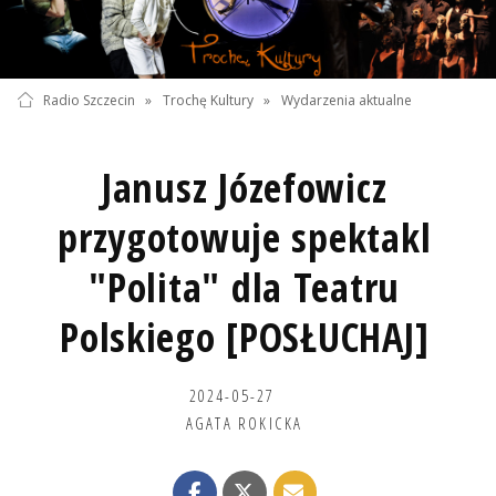
Radio Szczecin
»
Trochę Kultury
»
Wydarzenia aktualne
Janusz Józefowicz
przygotowuje spektakl
"Polita" dla Teatru
Polskiego [POSŁUCHAJ]
2024-05-27
AGATA ROKICKA