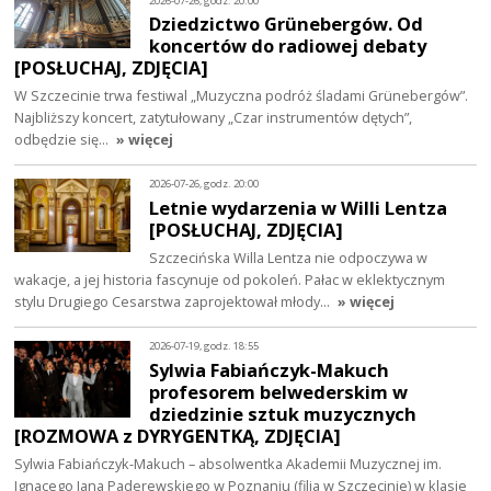
2026-07-26, godz. 20:00
Dziedzictwo Grünebergów. Od
koncertów do radiowej debaty
[POSŁUCHAJ, ZDJĘCIA]
W Szczecinie trwa festiwal „Muzyczna podróż śladami Grünebergów”.
Najbliższy koncert, zatytułowany „Czar instrumentów dętych”,
odbędzie się…
» więcej
2026-07-26, godz. 20:00
Letnie wydarzenia w Willi Lentza
[POSŁUCHAJ, ZDJĘCIA]
Szczecińska Willa Lentza nie odpoczywa w
wakacje, a jej historia fascynuje od pokoleń. Pałac w eklektycznym
stylu Drugiego Cesarstwa zaprojektował młody…
» więcej
2026-07-19, godz. 18:55
Sylwia Fabiańczyk-Makuch
profesorem belwederskim w
dziedzinie sztuk muzycznych
[ROZMOWA z DYRYGENTKĄ, ZDJĘCIA]
Sylwia Fabiańczyk-Makuch – absolwentka Akademii Muzycznej im.
Ignacego Jana Paderewskiego w Poznaniu (filia w Szczecinie) w klasie