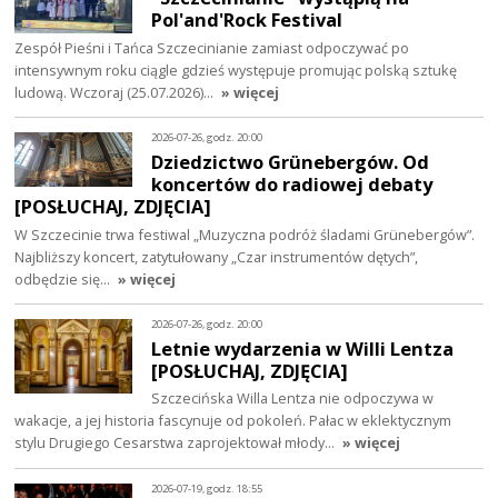
Pol'and'Rock Festival
Zespół Pieśni i Tańca Szczecinianie zamiast odpoczywać po
intensywnym roku ciągle gdzieś występuje promując polską sztukę
ludową. Wczoraj (25.07.2026)…
» więcej
2026-07-26, godz. 20:00
Dziedzictwo Grünebergów. Od
koncertów do radiowej debaty
[POSŁUCHAJ, ZDJĘCIA]
W Szczecinie trwa festiwal „Muzyczna podróż śladami Grünebergów”.
Najbliższy koncert, zatytułowany „Czar instrumentów dętych”,
odbędzie się…
» więcej
2026-07-26, godz. 20:00
Letnie wydarzenia w Willi Lentza
[POSŁUCHAJ, ZDJĘCIA]
Szczecińska Willa Lentza nie odpoczywa w
wakacje, a jej historia fascynuje od pokoleń. Pałac w eklektycznym
stylu Drugiego Cesarstwa zaprojektował młody…
» więcej
2026-07-19, godz. 18:55