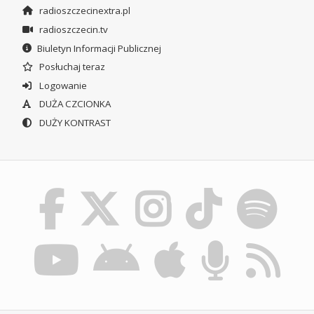
radioszczecinextra.pl
radioszczecin.tv
Biuletyn Informacji Publicznej
Posłuchaj teraz
Logowanie
DUŻA CZCIONKA
DUŻY KONTRAST