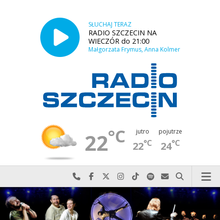
SŁUCHAJ TERAZ
RADIO SZCZECIN NA
WIECZÓR do 21:00
Małgorzata Frymus, Anna Kolmer
°C
jutro
pojutrze
22
°C
°C
22
24
Najlepiej po prostu do nas zadzwoń
Odwiedź nas na Facebook-u
Odwiedź nas na X
Odwiedź nas na Instagram-ie
Odwiedź nas na TikTok-u
Szukaj nas na Spotify
Wyślij do nas w
Szukaj