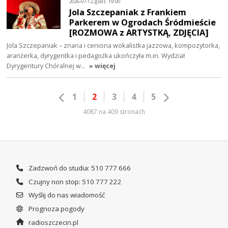
2026-07-12, godz. 19:00
Jola Szczepaniak z Frankiem
Parkerem w Ogrodach Śródmieście
[ROZMOWA z ARTYSTKĄ, ZDJĘCIA]
Jola Szczepaniak – znana i ceniona wokalistka jazzowa, kompozytorka,
aranżerka, dyrygentka i pedagożka ukończyła m.in. Wydział
Dyrygentury Chóralnej w…
» więcej
1
2
3
4
5
4087 na 409 stronach
Zadzwoń do studia: 510 777 666
Czujny non stop: 510 777 222
Wyślij do nas wiadomość
Prognoza pogody
radioszczecin.pl