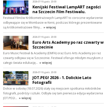
2026-07-19, godz. 20:00
Kenijski Festiwal LampART zagości
na Szczecin Film Festiwalu.
Festiwal Filmów Krótkometrażowych LampART to coroczne wydarzenie
odbywające się w Mombasie w Kenii, podczas którego prezentowane
są krótkometrażowe filmy…
» więcej
2026-07-19, godz. 20:00
Euro Arts Academy po raz czwarty w
Szczecinie
Euro Music Festival & Academy (EMFA) oraz Euro Arts Academy po raz
czwarty odbywa się w Szczecinie. Festiwal oferuje młodym muzykom z
całego świata edukację…
» więcej
2026-07-19, godz. 20:00
JOT.PEG! 2026 - 1. Dolickie Lato
Fotografii
Dolice w sobotę (18.07.2026) stały się miejscem spotkania miłośników
fotografii, podróży i sztuki. Odbyła się tam pierwsza edycja wydarzenia
JOT.PEG!…
» więcej