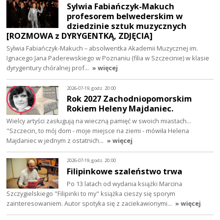
Sylwia Fabiańczyk-Makuch
profesorem belwederskim w
dziedzinie sztuk muzycznych
[ROZMOWA z DYRYGENTKĄ, ZDJĘCIA]
Sylwia Fabiańczyk-Makuch – absolwentka Akademii Muzycznej im.
Ignacego Jana Paderewskiego w Poznaniu (filia w Szczecinie) w klasie
dyrygentury chóralnej prof…
» więcej
2026-07-19, godz. 20:00
Rok 2027 Zachodniopomorskim
Rokiem Heleny Majdaniec.
Wielcy artyści zasługują na wieczną pamięć w swoich miastach...
"Szczecin, to mój dom - moje miejsce na ziemi - mówiła Helena
Majdaniec w jednym z ostatnich…
» więcej
2026-07-19, godz. 20:00
Filipinkowe szaleństwo trwa
Po 13 latach od wydania książki Marcina
Szczygielskiego "Filipinki to my" książka cieszy się sporym
zainteresowaniem. Autor spotyka się z zaciekawionymi…
» więcej