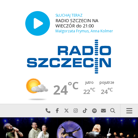
SŁUCHAJ TERAZ
RADIO SZCZECIN NA
WIECZÓR do 21:00
Małgorzata Frymus, Anna Kolmer
°C
jutro
pojutrze
24
°C
°C
22
24
Najlepiej po prostu do nas zadzwoń
Odwiedź nas na Facebook-u
Odwiedź nas na X
Odwiedź nas na Instagram-ie
Odwiedź nas na TikTok-u
Szukaj nas na Spotify
Wyślij do nas w
Szukaj