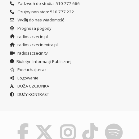
Zadzwoń do studia: 510 777 666
Czujny non stop: 510 777 222
Wyślij do nas wiadomość
Prognoza pogody
radioszczecin.pl
radioszczecinextra.pl
radioszczecin.tv
Biuletyn Informacji Publicznej
Posłuchaj teraz
Logowanie
DUŻA CZCIONKA
DUŻY KONTRAST