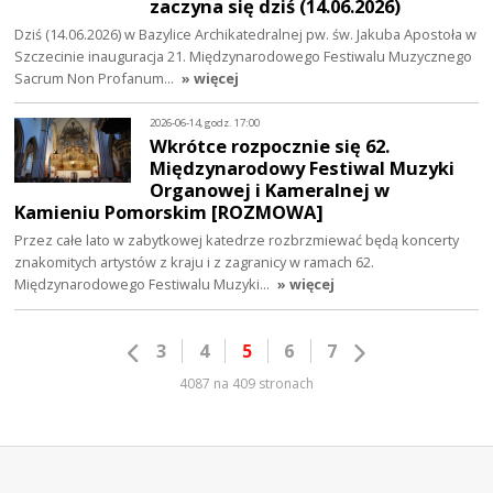
zaczyna się dziś (14.06.2026)
Dziś (14.06.2026) w Bazylice Archikatedralnej pw. św. Jakuba Apostoła w
Szczecinie inauguracja 21. Międzynarodowego Festiwalu Muzycznego
Sacrum Non Profanum…
» więcej
2026-06-14, godz. 17:00
Wkrótce rozpocznie się 62.
Międzynarodowy Festiwal Muzyki
Organowej i Kameralnej w
Kamieniu Pomorskim [ROZMOWA]
Przez całe lato w zabytkowej katedrze rozbrzmiewać będą koncerty
znakomitych artystów z kraju i z zagranicy w ramach 62.
Międzynarodowego Festiwalu Muzyki…
» więcej
3
4
5
6
7
4087 na 409 stronach