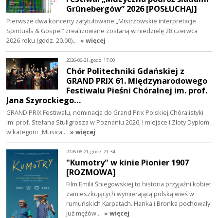
Grünebergów” 2026 [POSŁUCHAJ]
Pierwsze dwa koncerty zatytułowane „Mistrzowskie interpretacje
Spirituals & Gospel” zrealizowane zostaną w niedzielę 28 czerwca
2026 roku (godz. 20.00)…
» więcej
2026-06-21, godz. 17:00
Chór Politechniki Gdańskiej z
GRAND PRIX 61. Międzynarodowego
Festiwalu Pieśni Chóralnej im. prof.
Jana Szyrockiego…
GRAND PRIX Festiwalu, nominacja do Grand Prix Polskiej Chóralistyki
im. prof. Stefana Stuligrosza w Poznaniu 2026, I miejsce i Złoty Dyplom
w kategorii „Musica…
» więcej
2026-06-21, godz. 21:34
"Kumotry" w kinie Pionier 1907
[ROZMOWA]
Film Emilii Śniegowskiej to historia przyjaźni kobiet
zamieszkujących wymierającą polską wieś w
rumuńskich Karpatach. Hanka i Bronka pochowały
już mężów…
» więcej