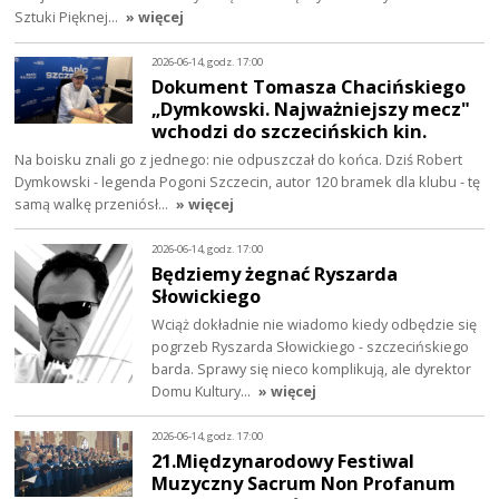
Sztuki Pięknej…
» więcej
2026-06-14, godz. 17:00
Dokument Tomasza Chacińskiego
„Dymkowski. Najważniejszy mecz"
wchodzi do szczecińskich kin.
Na boisku znali go z jednego: nie odpuszczał do końca. Dziś Robert
Dymkowski - legenda Pogoni Szczecin, autor 120 bramek dla klubu - tę
samą walkę przeniósł…
» więcej
2026-06-14, godz. 17:00
Będziemy żegnać Ryszarda
Słowickiego
Wciąż dokładnie nie wiadomo kiedy odbędzie się
pogrzeb Ryszarda Słowickiego - szczecińskiego
barda. Sprawy się nieco komplikują, ale dyrektor
Domu Kultury…
» więcej
2026-06-14, godz. 17:00
21.Międzynarodowy Festiwal
Muzyczny Sacrum Non Profanum