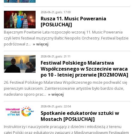
2026-06-21, godz. 17:00
Rusza 11. Music Powerania
[POSŁUCHAJ]
Bajecznym Powitanie Lata rozpoczęło wczoraj 11. Music Powerania
czyli letni festiwal muzyczny Baltic Neopolis Orchestry. Festiwal będzie
podróżował z…
» więcej
2026-06-21, godz. 21:11
Festiwal Polskiego Malarstwa
Współczesnego w Szczecinie wraca
po 10 - letniej przerwie [ROZMOWA]
26. Festiwal Polskiego Malarstwa Współczesnego może pochwalić się
pierwszym sukcesem. Zainteresowanie artystów było bardzo duże,
nadesłano sporo prac…
» więcej
2026-06-21, godz. 22:04
Spotkanie edukatorów sztuki w
Mostach [POSŁUCHAJ]
Instruktorzy i nauczyciele pracujący z dziećmi i młodzieżą z terenu
całej Polski oraz edukatorzy związani z Międzynarodowym Festiwalem