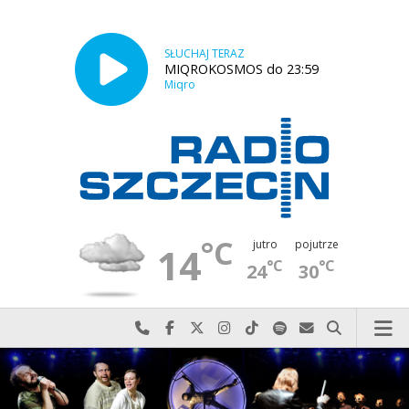
SŁUCHAJ TERAZ
MIQROKOSMOS do 23:59
Miqro
°C
jutro
pojutrze
14
°C
°C
24
30
Najlepiej po prostu do nas zadzwoń
Odwiedź nas na Facebook-u
Odwiedź nas na X
Odwiedź nas na Instagram-ie
Odwiedź nas na TikTok-u
Szukaj nas na Spotify
Wyślij do nas w
Szukaj