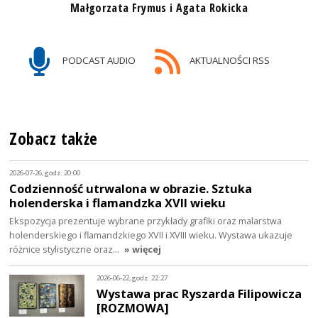
Małgorzata Frymus i Agata Rokicka
PODCAST AUDIO
AKTUALNOŚCI RSS
Zobacz także
2026-07-26, godz. 20:00
Codzienność utrwalona w obrazie. Sztuka
holenderska i flamandzka XVII wieku
Ekspozycja prezentuje wybrane przykłady grafiki oraz malarstwa
holenderskiego i flamandzkiego XVII i XVIII wieku. Wystawa ukazuje
różnice stylistyczne oraz…
» więcej
2026-06-22, godz. 22:27
Wystawa prac Ryszarda Filipowicza
[ROZMOWA]