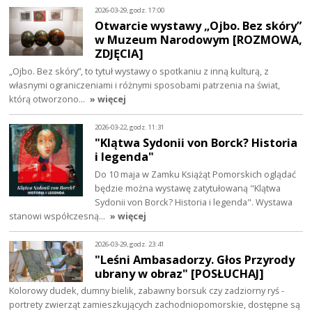
2026-03-29, godz. 17:00
Otwarcie wystawy „Ojbo. Bez skóry”
w Muzeum Narodowym [ROZMOWA,
ZDJĘCIA]
„Ojbo. Bez skóry”, to tytuł wystawy o spotkaniu z inną kulturą, z
własnymi ograniczeniami i różnymi sposobami patrzenia na świat,
którą otworzono…
» więcej
2026-03-22, godz. 11:31
"Klątwa Sydonii von Borck? Historia
i legenda"
Do 10 maja w Zamku Książąt Pomorskich oglądać
będzie można wystawę zatytułowaną "Klątwa
Sydonii von Borck? Historia i legenda". Wystawa
stanowi współczesną…
» więcej
2026-03-29, godz. 23:41
"Leśni Ambasadorzy. Głos Przyrody
ubrany w obraz" [POSŁUCHAJ]
Kolorowy dudek, dumny bielik, zabawny borsuk czy zadziorny ryś -
portrety zwierząt zamieszkujących zachodniopomorskie, dostępne są