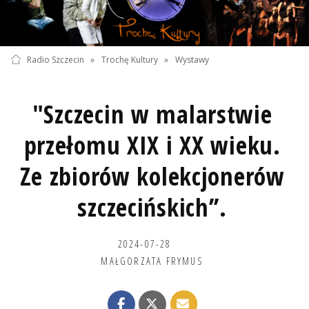
Radio Szczecin
»
Trochę Kultury
»
Wystawy
"Szczecin w malarstwie
przełomu XIX i XX wieku.
Ze zbiorów kolekcjonerów
szczecińskich’’.
2024-07-28
MAŁGORZATA FRYMUS