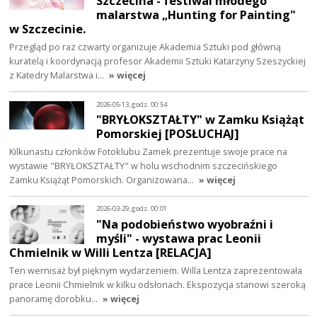
Szczecina - festiwal młodego
malarstwa „Hunting for Painting"
w Szczecinie.
Przegląd po raz czwarty organizuje Akademia Sztuki pod główną
kuratelą i koordynacją profesor Akademii Sztuki Katarzyny Szeszyckiej
z Katedry Malarstwa i…
» więcej
2026-05-13, godz. 00:54
"BRYŁOKSZTAŁTY" w Zamku Książąt
Pomorskiej [POSŁUCHAJ]
Kilkunastu członków Fotoklubu Zamek prezentuje swoje prace na
wystawie "BRYŁOKSZTAŁTY" w holu wschodnim szczecińskiego
Zamku Książąt Pomorskich. Organizowana…
» więcej
2026-03-29, godz. 00:01
"Na podobieństwo wyobraźni i
myśli" - wystawa prac Leonii
Chmielnik w Willi Lentza [RELACJA]
Ten wernisaż był pięknym wydarzeniem. Willa Lentza zaprezentowała
prace Leonii Chmielnik w kilku odsłonach. Ekspozycja stanowi szeroką
panoramę dorobku…
» więcej