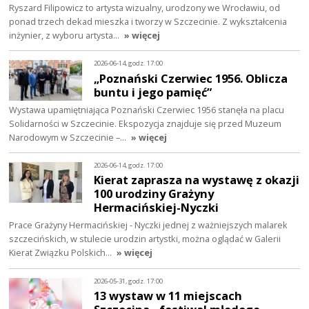
Ryszard Filipowicz to artysta wizualny, urodzony we Wrocławiu, od
ponad trzech dekad mieszka i tworzy w Szczecinie. Z wykształcenia
inżynier, z wyboru artysta…
» więcej
2026-06-14, godz. 17:00
„Poznański Czerwiec 1956. Oblicza
buntu i jego pamięć”
Wystawa upamiętniająca Poznański Czerwiec 1956 stanęła na placu
Solidarności w Szczecinie. Ekspozycja znajduje się przed Muzeum
Narodowym w Szczecinie –…
» więcej
2026-06-14, godz. 17:00
Kierat zaprasza na wystawę z okazji
100 urodziny Grażyny
Hermacińskiej-Nyczki
Prace Grażyny Hermacińskiej - Nyczki jednej z ważniejszych malarek
szczecińskich, w stulecie urodzin artystki, można oglądać w Galerii
Kierat Związku Polskich…
» więcej
2026-05-31, godz. 17:00
13 wystaw w 11 miejscach