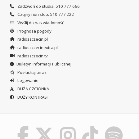
Zadzwoń do studia: 510 777 666
Czujny non stop: 510 777 222
Wyślij do nas wiadomość
Prognoza pogody
radioszczecin.pl
radioszczecinextra.pl
radioszczecin.tv
Biuletyn Informacji Publicznej
Posłuchaj teraz
Logowanie
DUŻA CZCIONKA
DUŻY KONTRAST