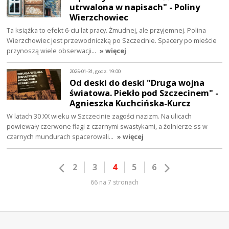
utrwalona w napisach" - Poliny
Wierzchowiec
Ta książka to efekt 6-ciu lat pracy. Żmudnej, ale przyjemnej. Polina
Wierzchowiec jest przewodniczką po Szczecinie. Spacery po mieście
przynoszą wiele obserwacji…
» więcej
2025-01-31, godz. 19:00
Od deski do deski "Druga wojna
światowa. Piekło pod Szczecinem" -
Agnieszka Kuchcińska-Kurcz
W latach 30 XX wieku w Szczecinie zagości nazizm. Na ulicach
powiewały czerwone flagi z czarnymi swastykami, a żołnierze ss w
czarnych mundurach spacerowali…
» więcej
2
3
4
5
6
66 na 7 stronach