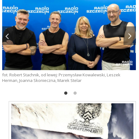
fot. Robert Stachnik, od lewej: Przemysław Kowalewski, Leszek
g
Herman, Joanna Skonieczna, Marek Stelar