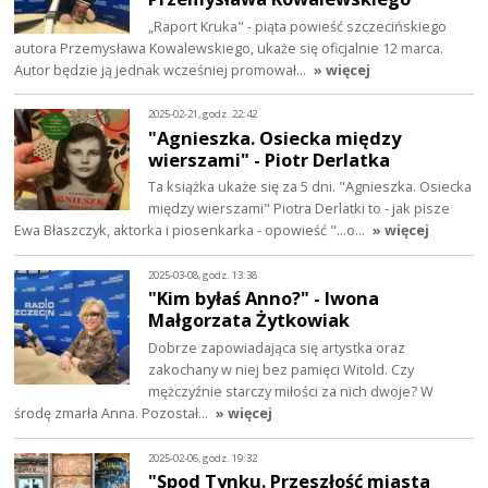
„Raport Kruka" - piąta powieść szczecińskiego
autora Przemysława Kowalewskiego, ukaże się oficjalnie 12 marca.
Autor będzie ją jednak wcześniej promował…
» więcej
2025-02-21, godz. 22:42
"Agnieszka. Osiecka między
wierszami" - Piotr Derlatka
Ta książka ukaże się za 5 dni. "Agnieszka. Osiecka
między wierszami" Piotra Derlatki to - jak pisze
Ewa Błaszczyk, aktorka i piosenkarka - opowieść "...o…
» więcej
2025-03-08, godz. 13:38
"Kim byłaś Anno?" - Iwona
Małgorzata Żytkowiak
Dobrze zapowiadająca się artystka oraz
zakochany w niej bez pamięci Witold. Czy
mężczyźnie starczy miłości za nich dwoje? W
środę zmarła Anna. Pozostał…
» więcej
2025-02-06, godz. 19:32
"Spod Tynku. Przeszłość miasta