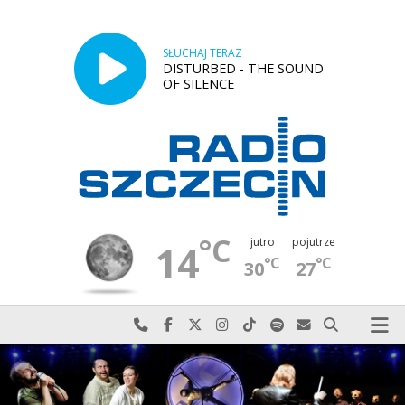
SŁUCHAJ TERAZ
DISTURBED - THE SOUND
OF SILENCE
°C
jutro
pojutrze
14
°C
°C
30
27
Najlepiej po prostu do nas zadzwoń
Odwiedź nas na Facebook-u
Odwiedź nas na X
Odwiedź nas na Instagram-ie
Odwiedź nas na TikTok-u
Szukaj nas na Spotify
Wyślij do nas w
Szukaj