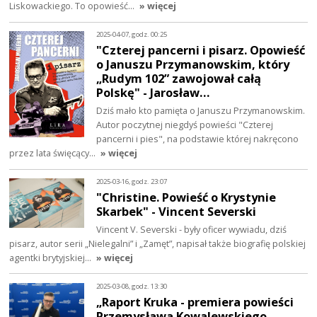
Liskowackiego. To opowieść…
» więcej
2025-04-07, godz. 00:25
"Czterej pancerni i pisarz. Opowieść
o Januszu Przymanowskim, który
„Rudym 102” zawojował całą
Polskę" - Jarosław…
Dziś mało kto pamięta o Januszu Przymanowskim.
Autor poczytnej niegdyś powieści "Czterej
pancerni i pies", na podstawie której nakręcono
przez lata święcący…
» więcej
2025-03-16, godz. 23:07
"Christine. Powieść o Krystynie
Skarbek" - Vincent Severski
Vincent V. Severski - były oficer wywiadu, dziś
pisarz, autor serii „Nielegalni” i „Zamęt”, napisał także biografię polskiej
agentki brytyjskiej…
» więcej
2025-03-08, godz. 13:30
„Raport Kruka - premiera powieści
Przemysława Kowalewskiego