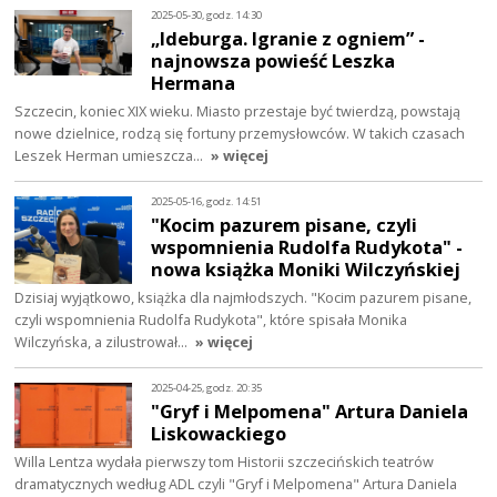
2025-05-30, godz. 14:30
„Ideburga. Igranie z ogniem” -
najnowsza powieść Leszka
Hermana
Szczecin, koniec XIX wieku. Miasto przestaje być twierdzą, powstają
nowe dzielnice, rodzą się fortuny przemysłowców. W takich czasach
Leszek Herman umieszcza…
» więcej
2025-05-16, godz. 14:51
"Kocim pazurem pisane, czyli
wspomnienia Rudolfa Rudykota" -
nowa książka Moniki Wilczyńskiej
Dzisiaj wyjątkowo, książka dla najmłodszych. "Kocim pazurem pisane,
czyli wspomnienia Rudolfa Rudykota", które spisała Monika
Wilczyńska, a zilustrował…
» więcej
2025-04-25, godz. 20:35
"Gryf i Melpomena" Artura Daniela
Liskowackiego
Willa Lentza wydała pierwszy tom Historii szczecińskich teatrów
dramatycznych według ADL czyli "Gryf i Melpomena" Artura Daniela