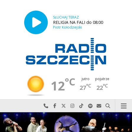
SŁUCHAJ TERAZ
RELIGIA NA FALI do 08:00
Piotr Kołodziejski
°C
jutro
pojutrze
12
°C
°C
27
22
Najlepiej po prostu do nas zadzwoń
Odwiedź nas na Facebook-u
Odwiedź nas na X
Odwiedź nas na Instagram-ie
Odwiedź nas na TikTok-u
Szukaj nas na Spotify
Wyślij do nas w
Szukaj