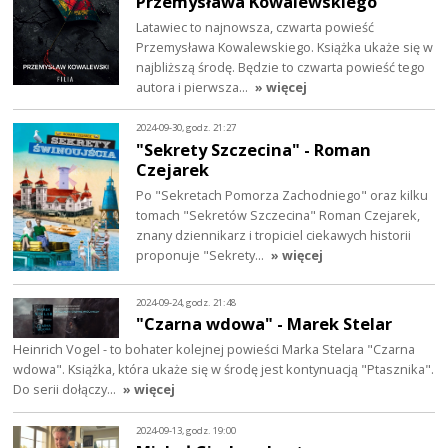
Przemysława Kowalewskiego
Latawiec to najnowsza, czwarta powieść
Przemysława Kowalewskiego. Książka ukaże się w
najbliższą środę. Będzie to czwarta powieść tego
autora i pierwsza…
» więcej
2024-09-30, godz. 21:27
"Sekrety Szczecina" - Roman
Czejarek
Po "Sekretach Pomorza Zachodniego" oraz kilku
tomach "Sekretów Szczecina" Roman Czejarek,
znany dziennikarz i tropiciel ciekawych historii
proponuje "Sekrety…
» więcej
2024-09-24, godz. 21:48
"Czarna wdowa" - Marek Stelar
Heinrich Vogel - to bohater kolejnej powieści Marka Stelara "Czarna
wdowa". Książka, która ukaże się w środę jest kontynuacją "Ptasznika".
Do serii dołączy…
» więcej
2024-09-13, godz. 19:00