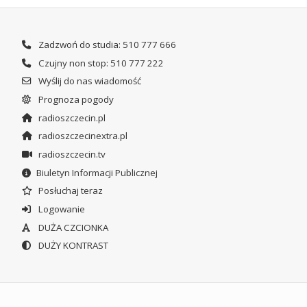
Zadzwoń do studia: 510 777 666
Czujny non stop: 510 777 222
Wyślij do nas wiadomość
Prognoza pogody
radioszczecin.pl
radioszczecinextra.pl
radioszczecin.tv
Biuletyn Informacji Publicznej
Posłuchaj teraz
Logowanie
DUŻA CZCIONKA
DUŻY KONTRAST