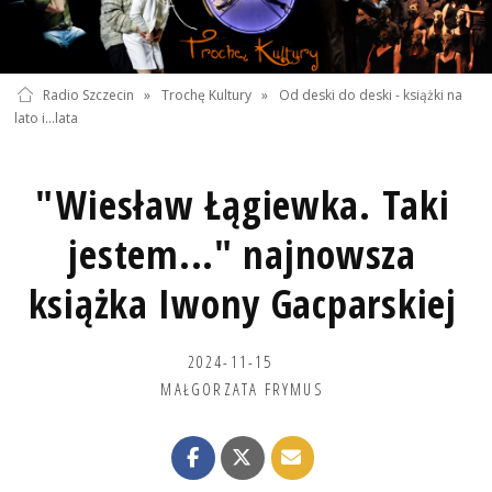
Radio Szczecin
»
Trochę Kultury
»
Od deski do deski - książki na
lato i...lata
"Wiesław Łągiewka. Taki
jestem..." najnowsza
książka Iwony Gacparskiej
2024-11-15
MAŁGORZATA FRYMUS