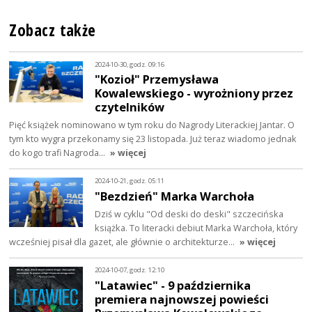
Zobacz także
2024-10-30, godz. 09:16
"Kozioł" Przemysława
Kowalewskiego - wyrożniony przez
czytelników
Pięć książek nominowano w tym roku do Nagrody Literackiej Jantar. O
tym kto wygra przekonamy się 23 listopada. Już teraz wiadomo jednak
do kogo trafi Nagroda…
» więcej
2024-10-21, godz. 05:11
"Bezdzień" Marka Warchoła
Dziś w cyklu "Od deski do deski" szczecińska
książka. To literacki debiut Marka Warchoła, który
wcześniej pisał dla gazet, ale głównie o architekturze…
» więcej
2024-10-07, godz. 12:10
"Latawiec" - 9 października
premiera najnowszej powieści