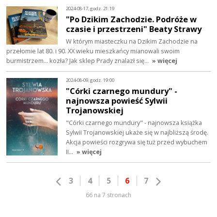
2024-08-17, godz. 21:19
"Po Dzikim Zachodzie. Podróże w
czasie i przestrzeni" Beaty Strawy
W którym miasteczku na Dzikim Zachodzie na
przełomie lat 80. i 90. XX wieku mieszkańcy mianowali swoim
burmistrzem... kozła? Jak sklep Prady znalazł się…
» więcej
2024-08-09, godz. 19:00
"Córki czarnego mundury" -
najnowsza powieść Sylwii
Trojanowskiej
"Córki czarnego mundury" - najnowsza książka
Sylwii Trojanowskiej ukaże się w najbliższą środę.
Akcja powieści rozgrywa się tuż przed wybuchem
II…
» więcej
3
4
5
6
7
66 na 7 stronach