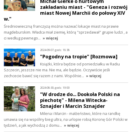
Michał Gierke o hurtowym
zakładaniu miast - "Geneza i rozwój
miast Nowej Marchii do połowy XIV
w."
Średniowieczną franczyzą można nazwać lokacje miast na prawie
magdeburskim. Władca miał ziemię, którą "sprzedawał" grupie ludzi , a
ci według pewnego…
» więcej
2024-09-07, godz. 18:38
"Pogodny na tropie" [Rozmowa]
Książki, która będzie od poniedziałku w Radiu
Szczecin, jeszcze nie ma. Nie ma, ale będzie. Oczywiście jeśli
zechcecie bawić się razem z nami. Wspólnie…
» więcej
2024-08-30, godz. 19:00
"W drodze do... Dookoła Polski na
piechotę" - Milena Witecka-
Sznajder i Marcin Sznajder
Milena i Marcin - małżeństwo, które na randkę
umawia się na wspólny bieg ultra, na urlopie robią Koronę Gór Polski w
tydzień, a jak wychodzą z domu…
» więcej