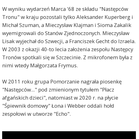
W wyniku wydarzeń Marca '68 ze składu "Następców
Tronu" w kraju pozostali tylko Aleksander Kuperberg i
Michał Szuman, a Mieczysław Klajman i Sioma Zakalik
wyemigrowali do Stanów Zjednoczonych. Mieczysław
Lisak wyjechał do Szwecji, a Franciszek Gecht do Izraela.
W 2003 z okazji 40-to lecia założenia zespołu Następcy
Tronów spotkali się w Szczecinie. Z mikrofonem była z
nimi wtedy Małgorzata Frymus.
W 2011 roku grupa Pomorzanie nagrała piosenkę
"Następców..." pod zmienionym tytułem "Płacz
afgańskich dzieci", natomiast w 2020 r. na płycie
"Śpiewnik domowy" Łona i Webber oddali hołd
zespołowi w utworze "Echo".