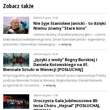
Zobacz także
2026-05-31, godz. 17:00
Nie żyje Stanisław Janicki - to dzięki
Niemu znamy "Stare kino"
Ciemne okulary, charakterystyczny głos i ...czarno-
biały świat przedwojennego kina. Zmarł Stanisław Janicki - legendarny
prezenter i dziennikarz telewizyjny…
» więcej
2026-05-24, godz. 20:23
„Języki z wody” Bogny Burskiej i
Daniela Kotowskiego na 61.
Biennale Sztuki w Wenecji [POSŁUCHAJ]
W tym tygodniu gościliśmy artystów, których praca reprezentuje Polskę
podczas Biennale Sztuki w Wenecji. Bogna Burska i Daniel Kotowski
przyjechali do Szczecina…
» więcej
2026-05-24, godz. 17:00
Uroczysta Gala Jubileuszowa 80-
lecia Chóru „Hejnał” [POSŁUCHAJ,