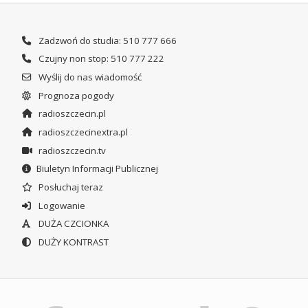
Zadzwoń do studia: 510 777 666
Czujny non stop: 510 777 222
Wyślij do nas wiadomość
Prognoza pogody
radioszczecin.pl
radioszczecinextra.pl
radioszczecin.tv
Biuletyn Informacji Publicznej
Posłuchaj teraz
Logowanie
DUŻA CZCIONKA
DUŻY KONTRAST