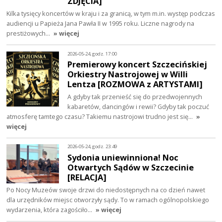
ZDJĘCIA]
Kilka tysięcy koncertów w kraju i za granicą, w tym m.in. występ podczas
audiencji u Papieża Jana Pawła II w 1995 roku. Liczne nagrody na
prestiżowych…
» więcej
2026-05-24, godz. 17:00
Premierowy koncert Szczecińskiej
Orkiestry Nastrojowej w Willi
Lentza [ROZMOWA z ARTYSTAMI]
A gdyby tak przenieść się do przedwojennych
kabaretów, dancingów i rewii? Gdyby tak poczuć
atmosferę tamtego czasu? Takiemu nastrojowi trudno jest się…
»
więcej
2026-05-24, godz. 23:49
Sydonia uniewinniona! Noc
Otwartych Sądów w Szczecinie
[RELACJA]
Po Nocy Muzeów swoje drzwi do niedostępnych na co dzień nawet
dla urzędników miejsc otworzyły sądy. To w ramach ogólnopolskiego
wydarzenia, która zagościło…
» więcej