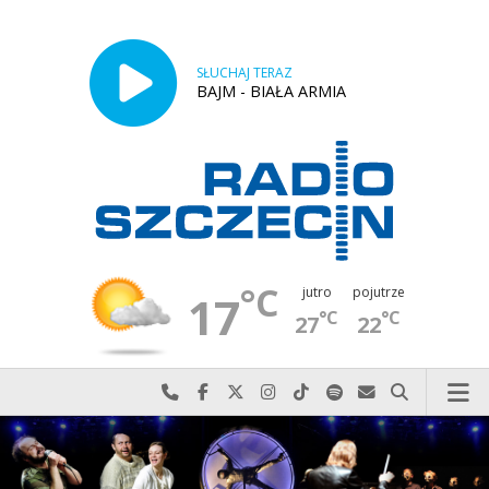
SŁUCHAJ TERAZ
BAJM - BIAŁA ARMIA
°C
jutro
pojutrze
17
°C
°C
27
22
Najlepiej po prostu do nas zadzwoń
Odwiedź nas na Facebook-u
Odwiedź nas na X
Odwiedź nas na Instagram-ie
Odwiedź nas na TikTok-u
Szukaj nas na Spotify
Wyślij do nas w
Szukaj