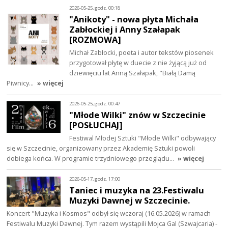
2026-05-25, godz. 00:18
"Anikoty" - nowa płyta Michała
Zabłockiej i Anny Szałapak
[ROZMOWA]
Michał Zabłocki, poeta i autor tekstów piosenek
przygotował płytę w duecie z nie żyjącą już od
dziewięciu lat Anną Szałapak, "Białą Damą
Piwnicy…
» więcej
2026-05-25, godz. 00:47
"Młode Wilki" znów w Szczecinie
[POSŁUCHAJ]
Festiwal Młodej Sztuki "Młode Wilki" odbywający
się w Szczecinie, organizowany przez Akademię Sztuki powoli
dobiega końca. W programie trzydniowego przeglądu…
» więcej
2026-05-17, godz. 17:00
Taniec i muzyka na 23.Festiwalu
Muzyki Dawnej w Szczecinie.
Koncert "Muzyka i Kosmos" odbył się wczoraj (16.05.2026) w ramach
Festiwalu Muzyki Dawnej. Tym razem wystąpili Mojca Gal (Szwajcaria) -