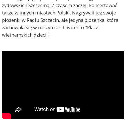
żydowskich Szczecina. Z czasem zaczęli koncertować
także w innych miastach Polski. Nagrywali też swoje
piosenki w Radiu Szczecin, ale jedyna piosenka, która
zachowała się w naszym archiwum to "Płacz
wietnamskich dzieci".