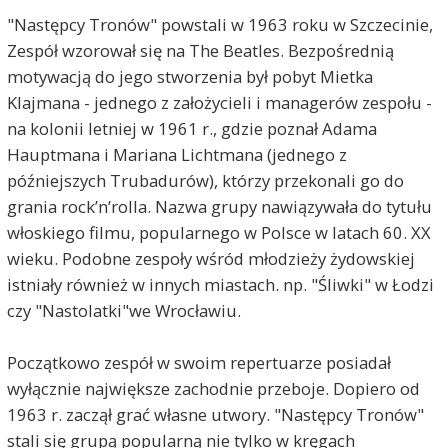
"Następcy Tronów" powstali w 1963 roku w Szczecinie,
Zespół wzorował się na The Beatles. Bezpośrednią
motywacją do jego stworzenia był pobyt Mietka
Klajmana - jednego z założycieli i managerów zespołu -
na kolonii letniej w 1961 r., gdzie poznał Adama
Hauptmana i Mariana Lichtmana (jednego z
późniejszych Trubadurów), którzy przekonali go do
grania rock’n’rolla. Nazwa grupy nawiązywała do tytułu
włoskiego filmu, popularnego w Polsce w latach 60. XX
wieku. Podobne zespoły wśród młodzieży żydowskiej
istniały również w innych miastach. np. "Śliwki" w Łodzi
czy "Nastolatki"we Wrocławiu.
Początkowo zespół w swoim repertuarze posiadał
wyłącznie największe zachodnie przeboje. Dopiero od
1963 r. zaczął grać własne utwory. "Następcy Tronów"
stali się grupą popularną nie tylko w kręgach