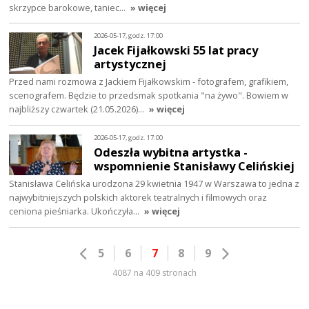
skrzypce barokowe, taniec…
» więcej
2026-05-17, godz. 17:00
Jacek Fijałkowski 55 lat pracy
artystycznej
Przed nami rozmowa z Jackiem Fijałkowskim - fotografem, grafikiem,
scenografem. Będzie to przedsmak spotkania "na żywo". Bowiem w
najbliższy czwartek (21.05.2026)…
» więcej
2026-05-17, godz. 17:00
Odeszła wybitna artystka -
wspomnienie Stanisławy Celińskiej
Stanisława Celińska urodzona 29 kwietnia 1947 w Warszawa to jedna z
najwybitniejszych polskich aktorek teatralnych i filmowych oraz
ceniona pieśniarka. Ukończyła…
» więcej
5
6
7
8
9
4087 na 409 stronach