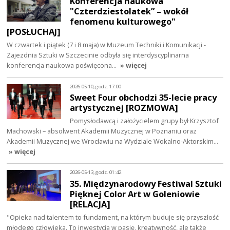
Konferencja naukowa
"Czterdziestolatek” – wokół
fenomenu kulturowego"
[POSŁUCHAJ]
W czwartek i piątek (7 i 8 maja) w Muzeum Techniki i Komunikacji -
Zajezdnia Sztuki w Szczecinie odbyła się interdyscyplinarna
konferencja naukowa poświęcona…
» więcej
2026-05-10, godz. 17:00
Sweet Four obchodzi 35-lecie pracy
artystycznej [ROZMOWA]
Pomysłodawcą i założycielem grupy był Krzysztof
Machowski – absolwent Akademii Muzycznej w Poznaniu oraz
Akademii Muzycznej we Wrocławiu na Wydziale Wokalno-Aktorskim…
» więcej
2026-05-13, godz. 01:42
35. Międzynarodowy Festiwal Sztuki
Pięknej Color Art w Goleniowie
[RELACJA]
"Opieka nad talentem to fundament, na którym buduje się przyszłość
młodego człowieka. To inwestycja w pasję, kreatywność, ale także