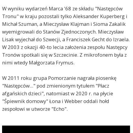
W wyniku wydarzeń Marca '68 ze składu "Następców
Tronu" w kraju pozostali tylko Aleksander Kuperberg i
Michał Szuman, a Mieczysław Klajman i Sioma Zakalik
wyemigrowali do Stanów Zjednoczonych. Mieczysław
Lisak wyjechał do Szwecji, a Franciszek Gecht do Izraela.
W 2003 z okazji 40-to lecia założenia zespołu Następcy
Tronów spotkali się w Szczecinie. Z mikrofonem była z
nimi wtedy Małgorzata Frymus.
W 2011 roku grupa Pomorzanie nagrała piosenkę
"Następców..." pod zmienionym tytułem "Płacz
afgańskich dzieci", natomiast w 2020 r. na płycie
"Śpiewnik domowy" Łona i Webber oddali hołd
zespołowi w utworze "Echo".