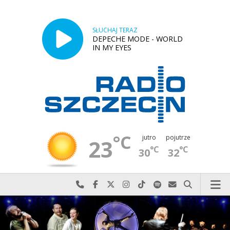
SŁUCHAJ TERAZ
DEPECHE MODE - WORLD
IN MY EYES
°C
jutro
pojutrze
23
°C
°C
30
32
Najlepiej po prostu do nas zadzwoń
Odwiedź nas na Facebook-u
Odwiedź nas na X
Odwiedź nas na Instagram-ie
Odwiedź nas na TikTok-u
Szukaj nas na Spotify
Wyślij do nas w
Szukaj