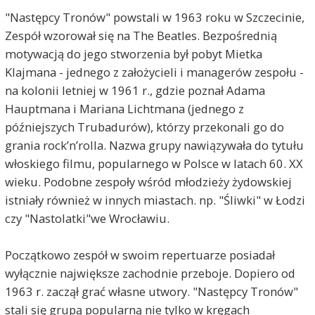
"Następcy Tronów" powstali w 1963 roku w Szczecinie,
Zespół wzorował się na The Beatles. Bezpośrednią
motywacją do jego stworzenia był pobyt Mietka
Klajmana - jednego z założycieli i managerów zespołu -
na kolonii letniej w 1961 r., gdzie poznał Adama
Hauptmana i Mariana Lichtmana (jednego z
późniejszych Trubadurów), którzy przekonali go do
grania rock’n’rolla. Nazwa grupy nawiązywała do tytułu
włoskiego filmu, popularnego w Polsce w latach 60. XX
wieku. Podobne zespoły wśród młodzieży żydowskiej
istniały również w innych miastach. np. "Śliwki" w Łodzi
czy "Nastolatki"we Wrocławiu.
Początkowo zespół w swoim repertuarze posiadał
wyłącznie największe zachodnie przeboje. Dopiero od
1963 r. zaczął grać własne utwory. "Następcy Tronów"
stali się grupą popularną nie tylko w kręgach