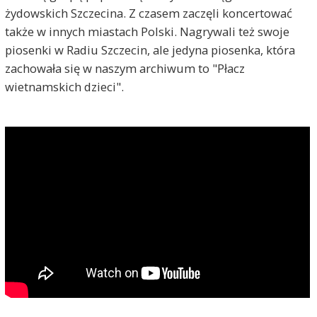
żydowskich Szczecina. Z czasem zaczęli koncertować
także w innych miastach Polski. Nagrywali też swoje
piosenki w Radiu Szczecin, ale jedyna piosenka, która
zachowała się w naszym archiwum to "Płacz
wietnamskich dzieci".