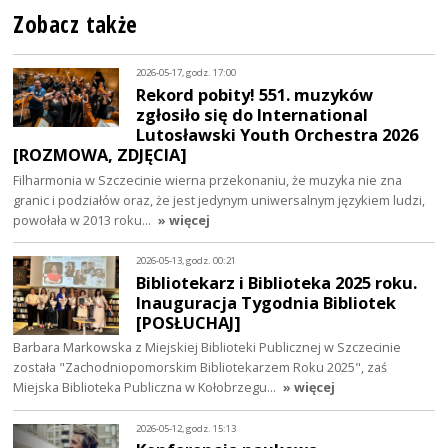
Zobacz także
2026-05-17, godz. 17:00
Rekord pobity! 551. muzyków
zgłosiło się do International
Lutosławski Youth Orchestra 2026
[ROZMOWA, ZDJĘCIA]
Filharmonia w Szczecinie wierna przekonaniu, że muzyka nie zna
granic i podziałów oraz, że jest jedynym uniwersalnym językiem ludzi,
powołała w 2013 roku…
» więcej
2026-05-13, godz. 00:21
Bibliotekarz i Biblioteka 2025 roku.
Inauguracja Tygodnia Bibliotek
[POSŁUCHAJ]
Barbara Markowska z Miejskiej Biblioteki Publicznej w Szczecinie
została "Zachodniopomorskim Bibliotekarzem Roku 2025", zaś
Miejska Biblioteka Publiczna w Kołobrzegu…
» więcej
2026-05-12, godz. 15:13