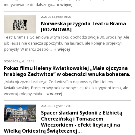
motywowanie do dalszego…
» więcej
2026-05-13, godz. 01:26
Norweska przygoda Teatru Brama
[ROZMOWA]
Teatr Brama z Goleniowa w tym roku obchodzi swoje 30. urodziny. Ale
jubileusz nie oznacza spoczynku na laurach, ale kolejne projekty i
pomysły. W marcu zespół…
» więcej
2026-05-03, godz. 18:11
Pokaz filmu Heleny Kwiatkowskiej „Mała ojczyzna
hrabiego Zedtwitza” w obecności wnuka bohatera.
„Mała ojczyzna hrabiego Zedtwitza” to najnowszy film Heleny
Kwiatkowskiej. Premierowy pokaz odbył się już kilka tygodni temu, ale
wczoraj kolejny miała…
» więcej
2026-05-03, godz. 17:00
Spacer śladami Sydonii z Elżbietą
Cherezińską i Tomaszem
Wieczorkiem - efekt licytacji na
Wielką Orkiestrą Świątecznej…