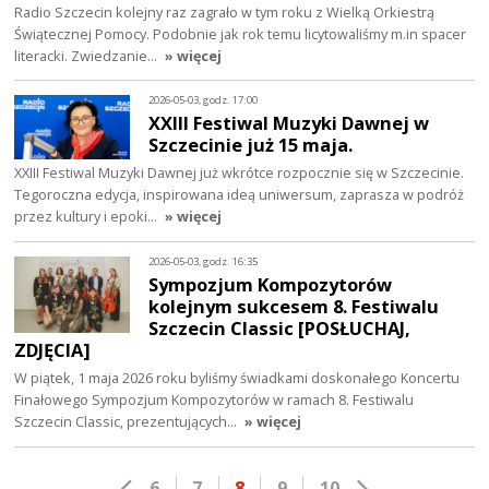
Radio Szczecin kolejny raz zagrało w tym roku z Wielką Orkiestrą
Świątecznej Pomocy. Podobnie jak rok temu licytowaliśmy m.in spacer
literacki. Zwiedzanie…
» więcej
2026-05-03, godz. 17:00
XXIII Festiwal Muzyki Dawnej w
Szczecinie już 15 maja.
XXIII Festiwal Muzyki Dawnej już wkrótce rozpocznie się w Szczecinie.
Tegoroczna edycja, inspirowana ideą uniwersum, zaprasza w podróż
przez kultury i epoki…
» więcej
2026-05-03, godz. 16:35
Sympozjum Kompozytorów
kolejnym sukcesem 8. Festiwalu
Szczecin Classic [POSŁUCHAJ,
ZDJĘCIA]
W piątek, 1 maja 2026 roku byliśmy świadkami doskonałego Koncertu
Finałowego Sympozjum Kompozytorów w ramach 8. Festiwalu
Szczecin Classic, prezentujących…
» więcej
6
7
8
9
10