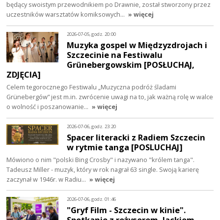
będący swoistym przewodnikiem po Drawnie, został stworzony przez
uczestników warsztatów komiksowych…
» więcej
2026-07-05, godz. 20:00
Muzyka gospel w Międzyzdrojach i
Szczecinie na Festiwalu
Grünebergowskim [POSŁUCHAJ,
ZDJĘCIA]
Celem tegorocznego Festiwalu „Muzyczna podróż śladami
Grünebergów” jest m.in. zwrócenie uwagi na to, jak ważną rolę w walce
o wolność i poszanowanie…
» więcej
2026-07-06, godz. 23:20
Spacer literacki z Radiem Szczecin
w rytmie tanga [POSLUCHAJ]
Mówiono o nim "polski Bing Crosby" i nazywano "królem tanga".
Tadeusz Miller - muzyk, który w rok nagrał 63 single. Swoją karierę
zaczynał w 1946r. w Radiu…
» więcej
2026-07-06, godz. 01:46
"Gryf Film - Szczecin w kinie".
Spotkanie z reżyserem, Jackiem