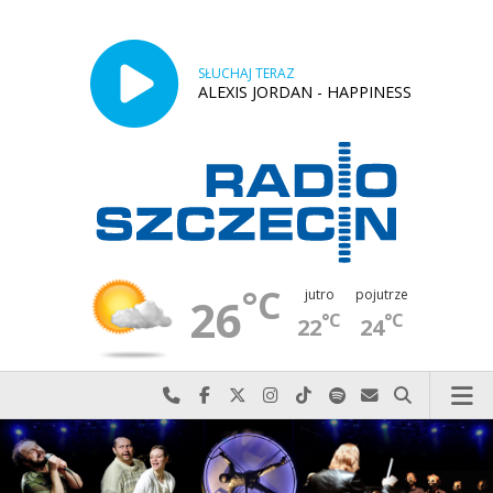
SŁUCHAJ TERAZ
ALEXIS JORDAN - HAPPINESS
°C
jutro
pojutrze
26
°C
°C
22
24
Najlepiej po prostu do nas zadzwoń
Odwiedź nas na Facebook-u
Odwiedź nas na X
Odwiedź nas na Instagram-ie
Odwiedź nas na TikTok-u
Szukaj nas na Spotify
Wyślij do nas w
Szukaj