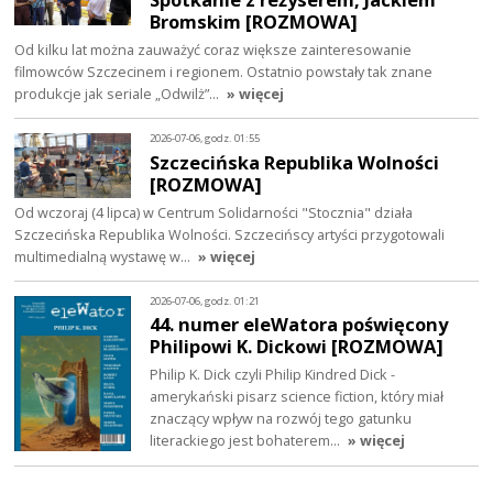
Bromskim [ROZMOWA]
Od kilku lat można zauważyć coraz większe zainteresowanie
filmowców Szczecinem i regionem. Ostatnio powstały tak znane
produkcje jak seriale „Odwilż”…
» więcej
2026-07-06, godz. 01:55
Szczecińska Republika Wolności
[ROZMOWA]
Od wczoraj (4 lipca) w Centrum Solidarności "Stocznia" działa
Szczecińska Republika Wolności. Szczecińscy artyści przygotowali
multimedialną wystawę w…
» więcej
2026-07-06, godz. 01:21
44. numer eleWatora poświęcony
Philipowi K. Dickowi [ROZMOWA]
Philip K. Dick czyli Philip Kindred Dick -
amerykański pisarz science fiction, który miał
znaczący wpływ na rozwój tego gatunku
literackiego jest bohaterem…
» więcej