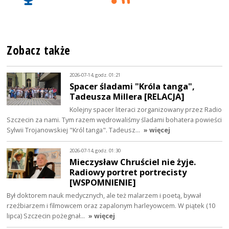
Zobacz także
2026-07-14, godz. 01:21
Spacer śladami "Króla tanga",
Tadeusza Millera [RELACJA]
Kolejny spacer literaci zorganizowany przez Radio
Szczecin za nami. Tym razem wędrowaliśmy śladami bohatera powieści
Sylwii Trojanowskiej "Król tanga". Tadeusz…
» więcej
2026-07-14, godz. 01:30
Mieczysław Chruściel nie żyje.
Radiowy portret portrecisty
[WSPOMNIENIE]
Był doktorem nauk medycznych, ale też malarzem i poetą, bywał
rzeźbiarzem i filmowcem oraz zapalonym harleyowcem. W piątek (10
lipca) Szczecin pożegnał…
» więcej