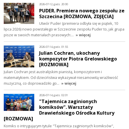
2026-07-12, godz. 20:00
PUDER. Premiera nowego zespołu ze
Szczecina [ROZMOWA, ZDJĘCIA]
Utwór Puder (premiera odbyła się w piątek, 10
lipca 2026) nowo powstałego w Szczecinie zespołu Puder to, jak grupa
pisze w swoich materiałach prasowych:…
» więcej
2026-07-14, godz. 01:55
Julian Cochran, ukochany
kompozytor Piotra Grelowskiego
[ROZMOWA]
Julian Cochran jest australijskim pianistą, kompozytorem i
matematykiem. Od dzieciństwa wykazywał niesamowitą wrażliwość
muzyczną, co doprowadziło go…
» więcej
2026-07-14, godz. 02:01
"Tajemnica zaginionych
komiksów". Warsztaty
Drawieńskiego Ośrodka Kultury
[ROZMOWA]
Komiks o intrygującym tytule "Tajemnica zaginionych komiksów",