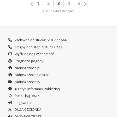
1
2
3
4
5
4087 na 409 stronach
Zadzwoń do studia: 510 777 666
Czujny non stop: 510 777 222
Wyślij do nas wiadomość
Prognoza pogody
radioszczecin.pl
radioszczecinextra.pl
radioszczecin.tv
Biuletyn Informacji Publicznej
Posłuchaj teraz
Logowanie
DUŻA CZCIONKA
DUŻY KONTRAST