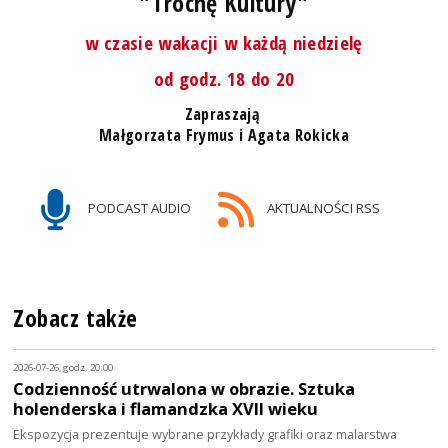
"Trochę Kultury"
w czasie wakacji w każdą niedzielę
od godz. 18 do 20
Zapraszają
Małgorzata Frymus i Agata Rokicka
PODCAST AUDIO
AKTUALNOŚCI RSS
Zobacz także
2026-07-26, godz. 20:00
Codzienność utrwalona w obrazie. Sztuka
holenderska i flamandzka XVII wieku
Ekspozycja prezentuje wybrane przykłady grafiki oraz malarstwa