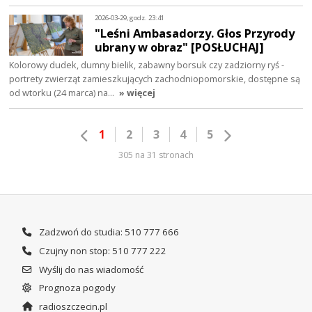
2026-03-29, godz. 23:41
"Leśni Ambasadorzy. Głos Przyrody
ubrany w obraz" [POSŁUCHAJ]
Kolorowy dudek, dumny bielik, zabawny borsuk czy zadziorny ryś -
portrety zwierząt zamieszkujących zachodniopomorskie, dostępne są
od wtorku (24 marca) na…
» więcej
1
2
3
4
5
305 na 31 stronach
Zadzwoń do studia: 510 777 666
Czujny non stop: 510 777 222
Wyślij do nas wiadomość
Prognoza pogody
radioszczecin.pl