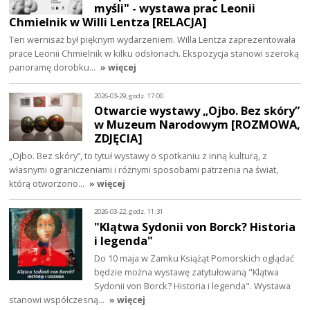
myśli" - wystawa prac Leonii
Chmielnik w Willi Lentza [RELACJA]
Ten wernisaż był pięknym wydarzeniem. Willa Lentza zaprezentowała
prace Leonii Chmielnik w kilku odsłonach. Ekspozycja stanowi szeroką
panoramę dorobku…
» więcej
2026-03-29, godz. 17:00
Otwarcie wystawy „Ojbo. Bez skóry”
w Muzeum Narodowym [ROZMOWA,
ZDJĘCIA]
„Ojbo. Bez skóry”, to tytuł wystawy o spotkaniu z inną kulturą, z
własnymi ograniczeniami i różnymi sposobami patrzenia na świat,
którą otworzono…
» więcej
2026-03-22, godz. 11:31
"Klątwa Sydonii von Borck? Historia
i legenda"
Do 10 maja w Zamku Książąt Pomorskich oglądać
będzie można wystawę zatytułowaną "Klątwa
Sydonii von Borck? Historia i legenda". Wystawa
stanowi współczesną…
» więcej