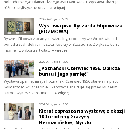
holenderskiego i flamandzkiego XVII i XVIII wieku. Wystawa ukazuje
różnice stylistyczne oraz…
» więcej
2026-06-22, godz. 22:27
Wystawa prac Ryszarda Filipowicza
[ROZMOWA]
Ryszard Filipowicz to artysta wizualny, urodzony we Wrocławiu, od
ponad trzech dekad mieszka i tworzy w Szczecinie. Z wykształcenia
inżynier, z wyboru artysta…
» więcej
2026-06-14, godz. 17:00
„Poznański Czerwiec 1956. Oblicza
buntu i jego pamięć”
Wystawa upamiętniająca Poznański Czerwiec 1956 stanęła na placu
Solidarności w Szczecinie. Ekspozycja znajduje się przed Muzeum
Narodowym w Szczecinie –…
» więcej
2026-06-14, godz. 17:00
Kierat zaprasza na wystawę z okazji
100 urodziny Grażyny
Hermacińskiej-Nyczki