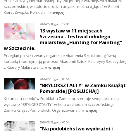
Prace Grażyny Hermacińskiej - Nyczki jednej z ważniejszych malarek
szczecińskich, w stulecie urodzin artystki, można oglądać w Galerii
Kierat Związku Polskich…
» więcej
2026-05-31, godz. 17:00
13 wystaw w 11 miejscach
Szczecina - festiwal młodego
malarstwa „Hunting for Painting"
w Szczecinie.
Przegląd po raz czwarty organizuje Akademia Sztuki pod główną
kuratelą i koordynacją profesor Akademii Sztuki Katarzyny Szeszyckiej
z Katedry Malarstwa i…
» więcej
2026-05-13, godz. 00:54
"BRYŁOKSZTAŁTY" w Zamku Książąt
Pomorskiej [POSŁUCHAJ]
Kilkunastu członków Fotoklubu Zamek prezentuje swoje prace na
wystawie "BRYŁOKSZTAŁTY" w holu wschodnim szczecińskiego
Zamku Książąt Pomorskich. Organizowana…
» więcej
2026-03-29, godz. 00:01
"Na podobieństwo wyobraźni i