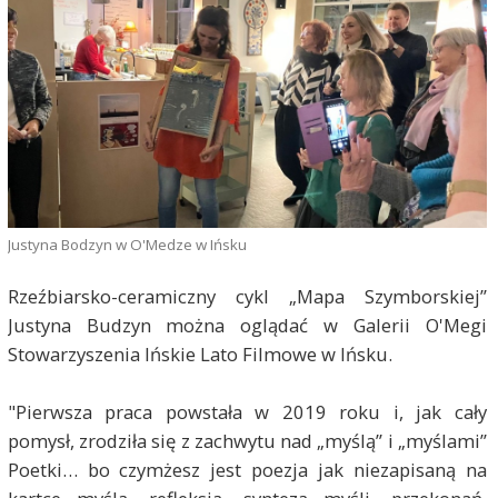
Justyna Bodzyn w O'Medze w Ińsku
Rzeźbiarsko-ceramiczny cykl „Mapa Szymborskiej”
Justyna Budzyn można oglądać w Galerii O'Megi
Stowarzyszenia Ińskie Lato Filmowe w Ińsku.
"Pierwsza praca powstała w 2019 roku i, jak cały
pomysł, zrodziła się z zachwytu nad „myślą” i „myślami”
Poetki… bo czymżesz jest poezja jak niezapisaną na