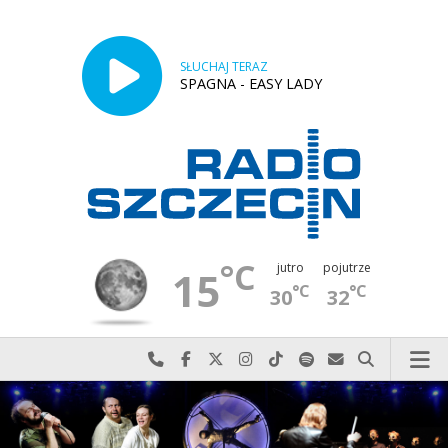
SŁUCHAJ TERAZ
SPAGNA - EASY LADY
°C
jutro
pojutrze
15
°C
°C
30
32
Najlepiej po prostu do nas zadzwoń
Odwiedź nas na Facebook-u
Odwiedź nas na X
Odwiedź nas na Instagram-ie
Odwiedź nas na TikTok-u
Szukaj nas na Spotify
Wyślij do nas w
Szukaj