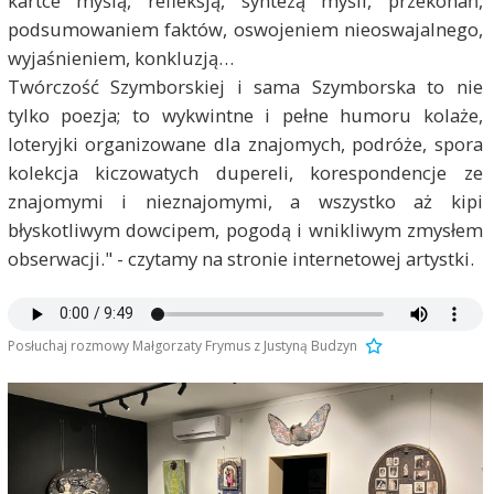
kartce myślą, refleksją, syntezą myśli, przekonań,
podsumowaniem faktów, oswojeniem nieoswajalnego,
wyjaśnieniem, konkluzją…
Twórczość Szymborskiej i sama Szymborska to nie
tylko poezja; to wykwintne i pełne humoru kolaże,
loteryjki organizowane dla znajomych, podróże, spora
kolekcja kiczowatych dupereli, korespondencje ze
znajomymi i nieznajomymi, a wszystko aż kipi
błyskotliwym dowcipem, pogodą i wnikliwym zmysłem
obserwacji." - czytamy na stronie internetowej artystki.
Posłuchaj rozmowy Małgorzaty Frymus z Justyną Budzyn