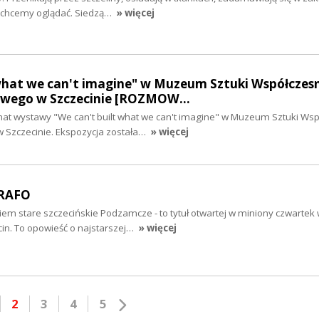
e chcemy oglądać. Siedzą…
» więcej
 what we can't imagine" w Muzeum Sztuki Współczes
wego w Szczecinie [ROZMOW…
mat wystawy "We can't built what we can't imagine" w Muzeum Sztuki Ws
zczecinie. Ekspozycja została…
» więcej
TRAFO
iem stare szczecińskie Podzamcze - to tytuł otwartej w miniony czwartek
ecin. To opowieść o najstarszej…
» więcej
2
3
4
5