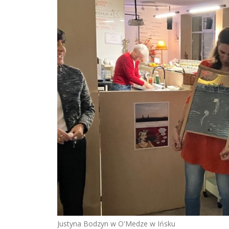
Justyna Bodzyn w O'Medze w Ińsku