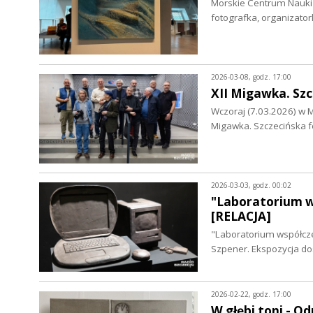
Morskie Centrum Nauki z
fotografka, organizato
2026-03-08, godz. 17:00
XII Migawka. Sz
Wczoraj (7.03.2026) w M
Migawka. Szczecińska f
2026-03-03, godz. 00:02
"Laboratorium w
[RELACJA]
"Laboratorium współczes
Szpener. Ekspozycja do
2026-02-22, godz. 17:00
W głębi toni - O