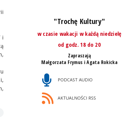
ii
"Trochę Kultury"
w czasie wakacji w każdą niedzielę
 i
od godz. 18 do 20
zą
m,
Zapraszają
Małgorzata Frymus i Agata Rokicka
ru
i,
PODCAST AUDIO
m,
AKTUALNOŚCI RSS