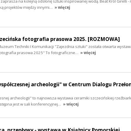
aprasza na kolejną odsłonę sztuki inspirowanej wodą. Beat Król Girelli -
rką projektów między innymi…
» więcej
czecińska fotografia prasowa 2025. [ROZMOWA]
uzeum Techniki I Komunikacji "Zajezdnia sztuki" została otwarta wystawa
otografia prasowa 2025" To fotograficzne…
» więcej
spółczesnej archeologii" w Centrum Dialogu Przeł
nej archeologii" to najnowsza wystawa ceramiki szczecińskiej rzeźbiarki
stępna jest w sali konferencyjnej…
» więcej
dra, przepływy - wystawa w Książnicy Pomorskiej