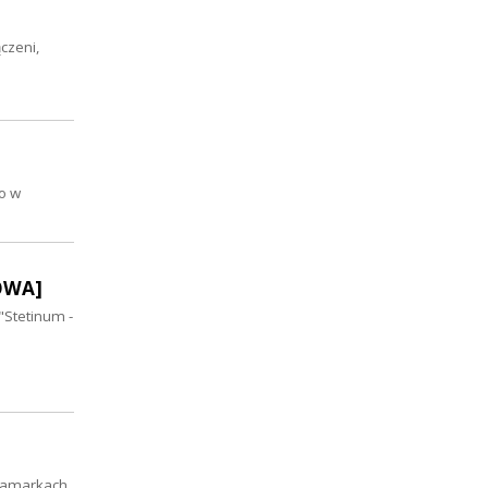
czeni,
o w
MOWA]
"Stetinum -
akamarkach,