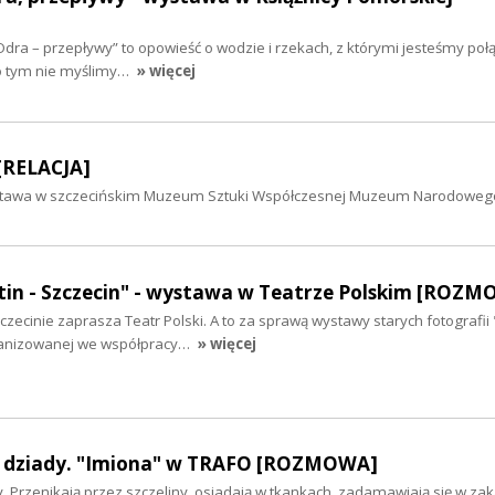
Odra – przepływy” to opowieść o wodzie i rzekach, z którymi jesteśmy połą
 o tym nie myślimy…
» więcej
 [RELACJA]
a wystawa w szczecińskim Muzeum Sztuki Współczesnej Muzeum Narodoweg
ttin - Szczecin" - wystawa w Teatrze Polskim [ROZ
zecinie zaprasza Teatr Polski. A to za sprawą wystawy starych fotografii 
organizowanej we współpracy…
» więcej
 dziady. "Imiona" w TRAFO [ROZMOWA]
 Przenikają przez szczeliny, osiadają w tkankach, zadamawiają się w z