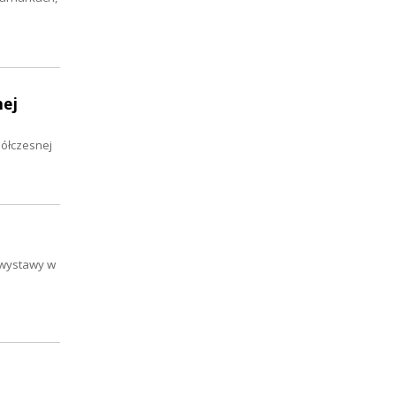
nej
półczesnej
 wystawy w