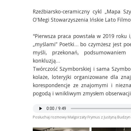
Rzeźbiarsko-ceramiczny cykl „Mapa Sz
O'Megi Stowarzyszenia Ińskie Lato Filmo
"Pierwsza praca powstała w 2019 roku i,
„myślami” Poetki… bo czymżesz jest poez
myśli, przekonań, podsumowaniem f
konkluzją…
Twórczość Szymborskiej i sama Szymbor
kolaże, loteryjki organizowane dla zna
korespondencje ze znajomymi i niezn
pogodą i wnikliwym zmysłem obserwacji."
Posłuchaj rozmowy Małgorzaty Frymus z Justyną Budzyn