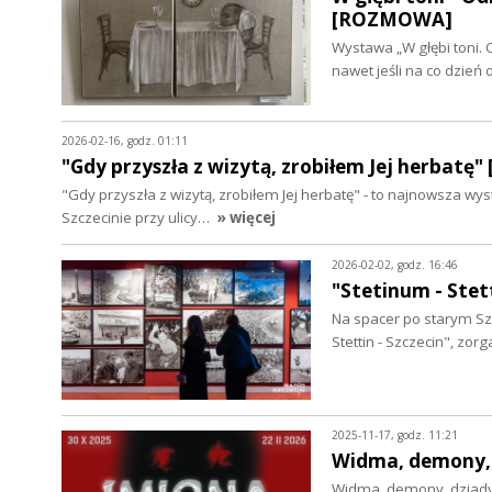
[ROZMOWA]
Wystawa „W głębi toni. 
nawet jeśli na co dzień
2026-02-16, godz. 01:11
"Gdy przyszła z wizytą, zrobiłem Jej herbatę"
"Gdy przyszła z wizytą, zrobiłem Jej herbatę" - to najnowsz
Szczecinie przy ulicy…
» więcej
2026-02-02, godz. 16:46
"Stetinum - Ste
Na spacer po starym Szc
Stettin - Szczecin", z
2025-11-17, godz. 11:21
Widma, demony,
Widma, demony, dziady.