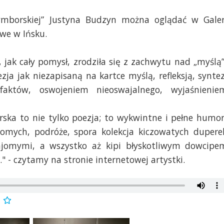
ymborskiej” Justyna Budzyn można oglądać w Galer
we w Ińsku.
 jak cały pomysł, zrodziła się z zachwytu nad „myślą”
ja jak niezapisaną na kartce myślą, refleksją, synte
aktów, oswojeniem nieoswajalnego, wyjaśnienie
ska to nie tylko poezja; to wykwintne i pełne humo
jomych, podróże, spora kolekcja kiczowatych duperel
ajomymi, a wszystko aż kipi błyskotliwym dowcipe
 - czytamy na stronie internetowej artystki.