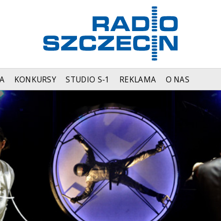
A
KONKURSY
STUDIO S-1
REKLAMA
O NAS