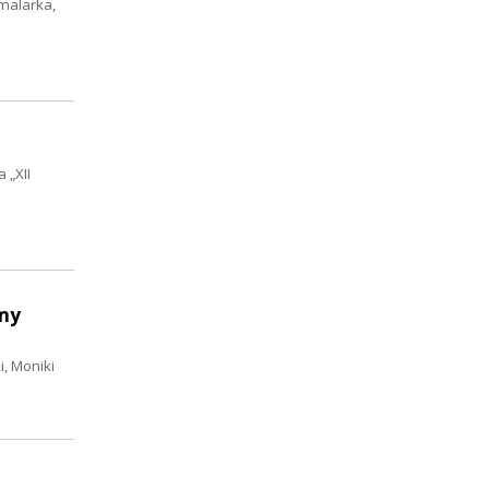
 malarka,
 „XII
omy
, Moniki