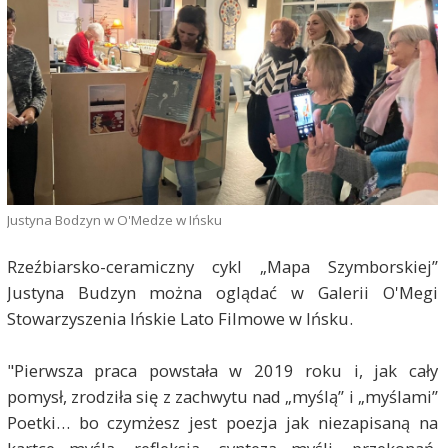
Justyna Bodzyn w O'Medze w Ińsku
Rzeźbiarsko-ceramiczny cykl „Mapa Szymborskiej”
Justyna Budzyn można oglądać w Galerii O'Megi
Stowarzyszenia Ińskie Lato Filmowe w Ińsku.
"Pierwsza praca powstała w 2019 roku i, jak cały
pomysł, zrodziła się z zachwytu nad „myślą” i „myślami”
Poetki… bo czymżesz jest poezja jak niezapisaną na