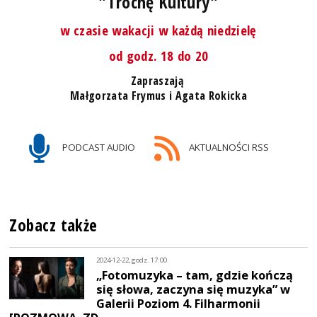
"Trochę Kultury"
w czasie wakacji w każdą niedzielę
od godz. 18 do 20
Zapraszają
Małgorzata Frymus i Agata Rokicka
PODCAST AUDIO
AKTUALNOŚCI RSS
Zobacz także
2024-12-22, godz. 17:00
„Fotomuzyka – tam, gdzie kończą
się słowa, zaczyna się muzyka” w
Galerii Poziom 4. Filharmonii