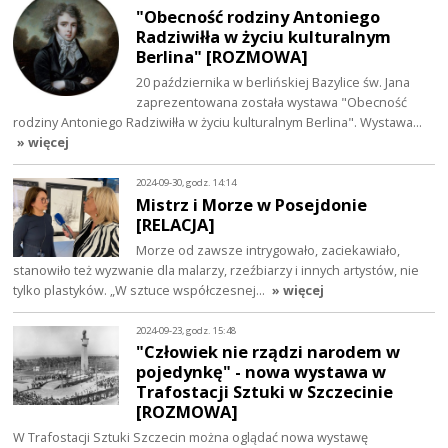
"Obecność rodziny Antoniego
Radziwiłła w życiu kulturalnym
Berlina" [ROZMOWA]
20 października w berlińskiej Bazylice św. Jana
zaprezentowana została wystawa "Obecność
rodziny Antoniego Radziwiłła w życiu kulturalnym Berlina". Wystawa…
» więcej
2024-09-30, godz. 14:14
Mistrz i Morze w Posejdonie
[RELACJA]
Morze od zawsze intrygowało, zaciekawiało,
stanowiło też wyzwanie dla malarzy, rzeźbiarzy i innych artystów, nie
tylko plastyków. „W sztuce współczesnej…
» więcej
2024-09-23, godz. 15:48
"Człowiek nie rządzi narodem w
pojedynkę" - nowa wystawa w
Trafostacji Sztuki w Szczecinie
[ROZMOWA]
W Trafostacji Sztuki Szczecin można oglądać nowa wystawę