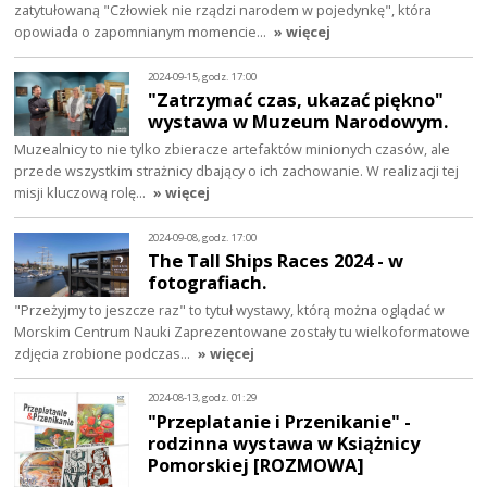
zatytułowaną "Człowiek nie rządzi narodem w pojedynkę", która
opowiada o zapomnianym momencie…
» więcej
2024-09-15, godz. 17:00
"Zatrzymać czas, ukazać piękno"
wystawa w Muzeum Narodowym.
Muzealnicy to nie tylko zbieracze artefaktów minionych czasów, ale
przede wszystkim strażnicy dbający o ich zachowanie. W realizacji tej
misji kluczową rolę…
» więcej
2024-09-08, godz. 17:00
The Tall Ships Races 2024 - w
fotografiach.
"Przeżyjmy to jeszcze raz" to tytuł wystawy, którą można oglądać w
Morskim Centrum Nauki Zaprezentowane zostały tu wielkoformatowe
zdjęcia zrobione podczas…
» więcej
2024-08-13, godz. 01:29
"Przeplatanie i Przenikanie" -
rodzinna wystawa w Książnicy
Pomorskiej [ROZMOWA]