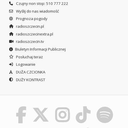
Czujny non stop: 510 777 222
Wyślij do nas wiadomość
Prognoza pogody
radioszczecin.pl
radioszczecinextra.pl
radioszczecin.tv
Biuletyn Informacji Publicznej
Posłuchaj teraz
Logowanie
DUŻA CZCIONKA
DUŻY KONTRAST