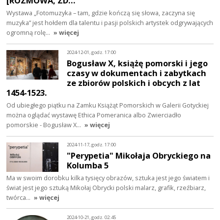
[ROZMOWA, ZD…
Wystawa „Fotomuzyka – tam, gdzie kończą się słowa, zaczyna się
muzyka” jest hołdem dla talentu i pasji polskich artystek odgrywających
ogromną rolę…
» więcej
2024-12-01, godz. 17:00
Bogusław X, książę pomorski i jego
czasy w dokumentach i zabytkach
ze zbiorów polskich i obcych z lat
1454-1523.
Od ubiegłego piątku na Zamku Książąt Pomorskich w Galerii Gotyckiej
można oglądać wystawę Ethica Pomeranica albo Zwierciadło
pomorskie - Bogusław X…
» więcej
2024-11-17, godz. 17:00
"Perypetia" Mikołaja Obryckiego na
Kolumba 5
Ma w swoim dorobku kilka tysięcy obrazów, sztuka jest jego światem i
świat jest jego sztuką Mikołaj Obrycki polski malarz, grafik, rzeźbiarz,
twórca…
» więcej
2024-10-21, godz. 02:45