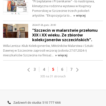
"Przeplatanie i Przenikanie" - to nastrojowa,
klimatyczna rodzinna wystawa w Książnicy
Pomorskiej w Szczecinie trzech pokoleń
artystów. "Ekspozycja ta to…
» więcej
2024-07-28, godz. 20:00
"Szczecin w malarstwie przełomu
XIX i XX wieku. Ze zbiorów
kolekcjonerów szczecińskich’’.
Willa Lentza i Klub Kolekcjonerów, Miłośników Malarstwa i Sztuki
Dawnej w Szczecinie zaprosili wczoraj (sobota 27.07.2024 r)
mieszkańców Szczecina na finisaż…
» więcej
3
4
5
6
7
305 na 31 stronach
Zadzwoń do studia: 510 777 666