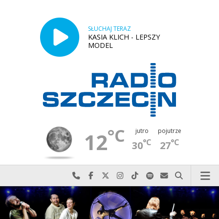
SŁUCHAJ TERAZ
KASIA KLICH - LEPSZY
MODEL
°C
jutro
pojutrze
12
°C
°C
30
27
Najlepiej po prostu do nas zadzwoń
Odwiedź nas na Facebook-u
Odwiedź nas na X
Odwiedź nas na Instagram-ie
Odwiedź nas na TikTok-u
Szukaj nas na Spotify
Wyślij do nas w
Szukaj