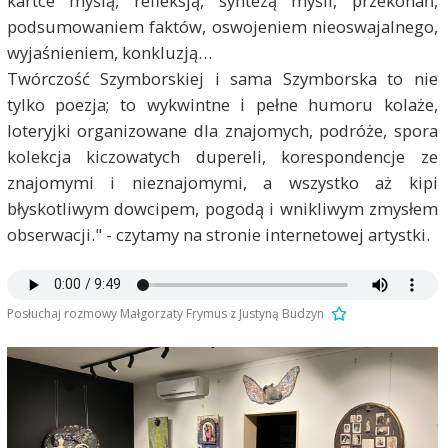
kartce myślą, refleksją, syntezą myśli, przekonań,
podsumowaniem faktów, oswojeniem nieoswajalnego,
wyjaśnieniem, konkluzją…
Twórczość Szymborskiej i sama Szymborska to nie
tylko poezja; to wykwintne i pełne humoru kolaże,
loteryjki organizowane dla znajomych, podróże, spora
kolekcja kiczowatych dupereli, korespondencje ze
znajomymi i nieznajomymi, a wszystko aż kipi
błyskotliwym dowcipem, pogodą i wnikliwym zmysłem
obserwacji." - czytamy na stronie internetowej artystki.
Posłuchaj rozmowy Małgorzaty Frymus z Justyną Budzyn