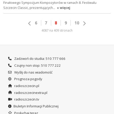
Finałowego Sympozjum Kompozytorów w ramach 8. Festiwalu
Szczecin Classic, prezentujących…
» więcej
6
7
8
9
10
4087 na 409 stronach
Zadzwoń do studia: 510 777 666
Czujny non stop: 510 777 222
Wyślij do nas wiadomość
Prognoza pogody
radioszczecin.pl
radioszczecinextra.pl
radioszczecin.tv
Biuletyn Informacji Publicznej
Posłuchaj teraz