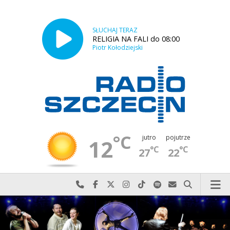
SŁUCHAJ TERAZ
RELIGIA NA FALI do 08:00
Piotr Kołodziejski
°C
jutro
pojutrze
12
°C
°C
27
22
Najlepiej po prostu do nas zadzwoń
Odwiedź nas na Facebook-u
Odwiedź nas na X
Odwiedź nas na Instagram-ie
Odwiedź nas na TikTok-u
Szukaj nas na Spotify
Wyślij do nas w
Szukaj