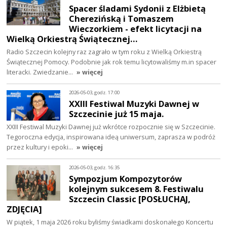
Spacer śladami Sydonii z Elżbietą
Cherezińską i Tomaszem
Wieczorkiem - efekt licytacji na
Wielką Orkiestrą Świątecznej…
Radio Szczecin kolejny raz zagrało w tym roku z Wielką Orkiestrą
Świątecznej Pomocy. Podobnie jak rok temu licytowaliśmy m.in spacer
literacki. Zwiedzanie…
» więcej
2026-05-03, godz. 17:00
XXIII Festiwal Muzyki Dawnej w
Szczecinie już 15 maja.
XXIII Festiwal Muzyki Dawnej już wkrótce rozpocznie się w Szczecinie.
Tegoroczna edycja, inspirowana ideą uniwersum, zaprasza w podróż
przez kultury i epoki…
» więcej
2026-05-03, godz. 16:35
Sympozjum Kompozytorów
kolejnym sukcesem 8. Festiwalu
Szczecin Classic [POSŁUCHAJ,
ZDJĘCIA]
W piątek, 1 maja 2026 roku byliśmy świadkami doskonałego Koncertu