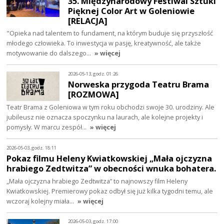
35. Międzynarodowy Festiwal Sztuki
Pięknej Color Art w Goleniowie
[RELACJA]
"Opieka nad talentem to fundament, na którym buduje się przyszłość
młodego człowieka. To inwestycja w pasję, kreatywność, ale także
motywowanie do dalszego…
» więcej
2026-05-13, godz. 01:26
Norweska przygoda Teatru Brama
[ROZMOWA]
Teatr Brama z Goleniowa w tym roku obchodzi swoje 30. urodziny. Ale
jubileusz nie oznacza spoczynku na laurach, ale kolejne projekty i
pomysły. W marcu zespół…
» więcej
2026-05-03, godz. 18:11
Pokaz filmu Heleny Kwiatkowskiej „Mała ojczyzna
hrabiego Zedtwitza” w obecności wnuka bohatera.
„Mała ojczyzna hrabiego Zedtwitza” to najnowszy film Heleny
Kwiatkowskiej. Premierowy pokaz odbył się już kilka tygodni temu, ale
wczoraj kolejny miała…
» więcej
2026-05-03, godz. 17:00