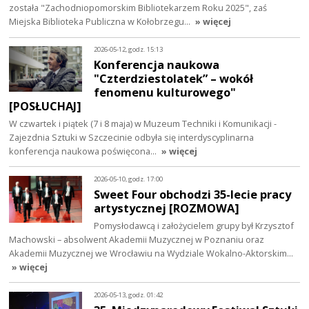
została "Zachodniopomorskim Bibliotekarzem Roku 2025", zaś
Miejska Biblioteka Publiczna w Kołobrzegu…
» więcej
2026-05-12, godz. 15:13
Konferencja naukowa
"Czterdziestolatek” – wokół
fenomenu kulturowego"
[POSŁUCHAJ]
W czwartek i piątek (7 i 8 maja) w Muzeum Techniki i Komunikacji -
Zajezdnia Sztuki w Szczecinie odbyła się interdyscyplinarna
konferencja naukowa poświęcona…
» więcej
2026-05-10, godz. 17:00
Sweet Four obchodzi 35-lecie pracy
artystycznej [ROZMOWA]
Pomysłodawcą i założycielem grupy był Krzysztof
Machowski – absolwent Akademii Muzycznej w Poznaniu oraz
Akademii Muzycznej we Wrocławiu na Wydziale Wokalno-Aktorskim…
» więcej
2026-05-13, godz. 01:42