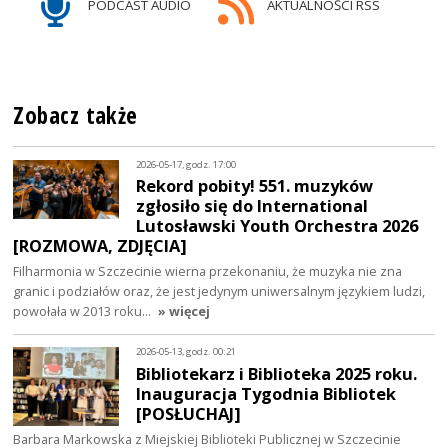
PODCAST AUDIO
AKTUALNOŚCI RSS
Zobacz także
2026-05-17, godz. 17:00
Rekord pobity! 551. muzyków
zgłosiło się do International
Lutosławski Youth Orchestra 2026
[ROZMOWA, ZDJĘCIA]
Filharmonia w Szczecinie wierna przekonaniu, że muzyka nie zna
granic i podziałów oraz, że jest jedynym uniwersalnym językiem ludzi,
powołała w 2013 roku…
» więcej
2026-05-13, godz. 00:21
Bibliotekarz i Biblioteka 2025 roku.
Inauguracja Tygodnia Bibliotek
[POSŁUCHAJ]
Barbara Markowska z Miejskiej Biblioteki Publicznej w Szczecinie