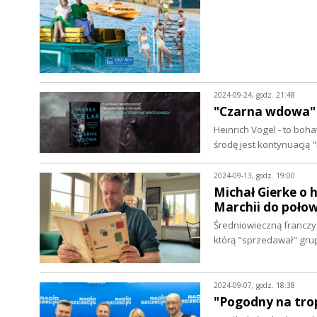
2024-09-24, godz. 21:48
"Czarna wdowa" 
Heinrich Vogel - to boh
środę jest kontynuacją 
2024-09-13, godz. 19:00
Michał Gierke o 
Marchii do połow
Średniowieczną franczy
którą "sprzedawał" gru
2024-09-07, godz. 18:38
"Pogodny na tro