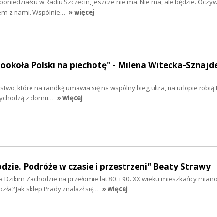
 poniedziałku w Radiu Szczecin, jeszcze nie ma. Nie ma, ale będzie. Oczywiś
zem z nami. Wspólnie…
» więcej
Dookoła Polski na piechotę" - Milena Witecka-Sznajde
ństwo, które na randkę umawia się na wspólny bieg ultra, na urlopie robią
k wychodzą z domu…
» więcej
dzie. Podróże w czasie i przestrzeni" Beaty Strawy
 Dzikim Zachodzie na przełomie lat 80. i 90. XX wieku mieszkańcy miano
zła? Jak sklep Prady znalazł się…
» więcej