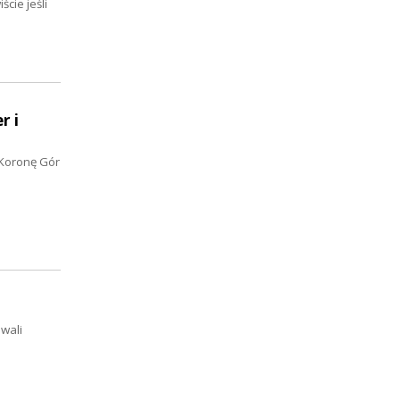
cie jeśli
r i
 Koronę Gór
wali