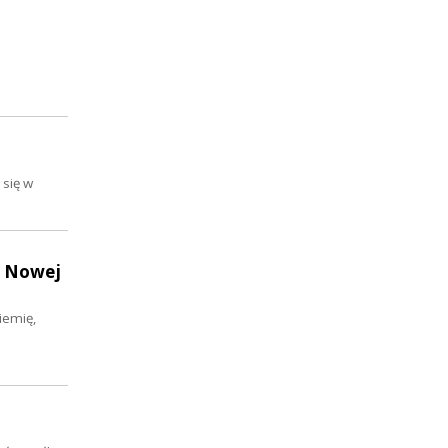
 się w
t Nowej
iemię,