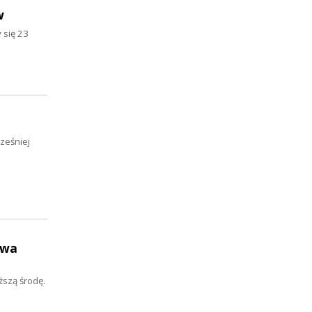
w
 się 23
cześniej
awa
ższą środę.