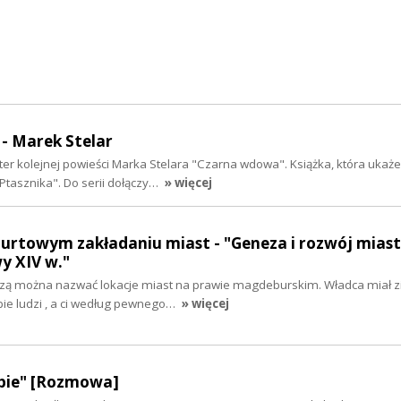
- Marek Stelar
ater kolejnej powieści Marka Stelara "Czarna wdowa". Książka, która ukaże
"Ptasznika". Do serii dołączy…
» więcej
hurtowym zakładaniu miast - "Geneza i rozwój mias
y XIV w."
zą można nazwać lokacje miast na prawie magdeburskim. Władca miał z
pie ludzi , a ci według pewnego…
» więcej
pie" [Rozmowa]