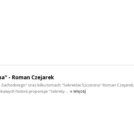
na" - Roman Czejarek
 Zachodniego" oraz kilku tomach "Sekretów Szczecina" Roman Czejarek
ciekawych historii proponuje "Sekrety…
» więcej