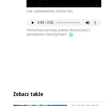
mat. wydawnictwo Novae Res
Posłuchaj rozmowy Joanny Skoniecznej z
Jarosławem Dworzyńskim
Zobacz także
2024-10-30, godz. 09:16