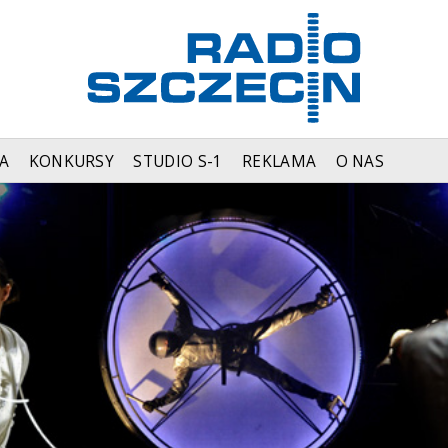
A
KONKURSY
STUDIO S-1
REKLAMA
O NAS