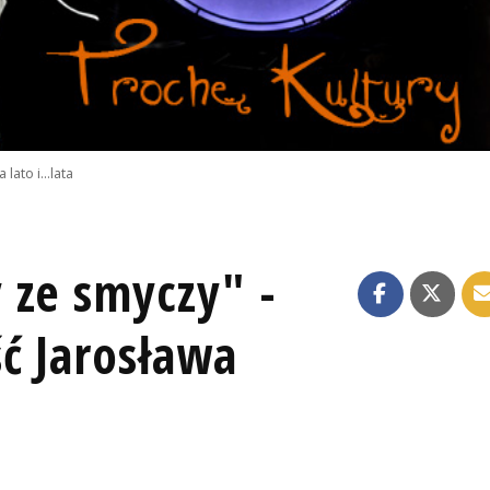
lato i...lata
 ze smyczy" -
ć Jarosława