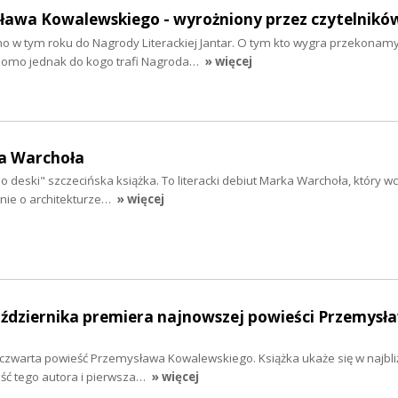
sława Kowalewskiego - wyrożniony przez czytelnikó
o w tym roku do Nagrody Literackiej Jantar. O tym kto wygra przekonamy
iadomo jednak do kogo trafi Nagroda…
» więcej
a Warchoła
o deski" szczecińska książka. To literacki debiut Marka Warchoła, który w
wnie o architekturze…
» więcej
aździernika premiera najnowszej powieści Przemysł
 czwarta powieść Przemysława Kowalewskiego. Książka ukaże się w najbli
eść tego autora i pierwsza…
» więcej