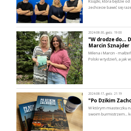
Książki, która będzie od
zechcecie bawić się ra
2024-08-30, godz. 19:00
"W drodze do... 
Marcin Sznajder
Milena i Marcin - małże
Polski w tydzień, a ja
2024-08-17, godz. 21:19
"Po Dzikim Zacho
W którym miasteczku na
swoim burmistrzem... ko