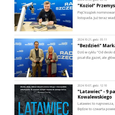
"Kozioł" Przemy
Pięć książek nominowan
listopada. Już teraz w
2024-10-21, godz. 05:11
"Bezdzień" Mark
Dziś w cyklu "Od deski d
pisał dla gazet, ale głó
2024-10-07, godz. 12:10
"Latawiec" - 9 p
Kowalewskiego
Latawiec to najnowsza,
Będzie to czwarta powi