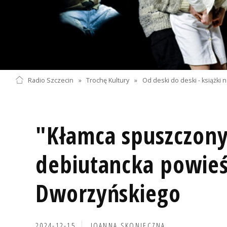
Radio Szczecin
»
Trochę Kultury
»
Od deski do deski - książki na 
"Kłamca spuszczony
debiutancka powieś
Dworzyńskiego
2024-12-15
JOANNA SKONIECZNA