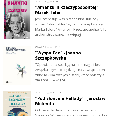
2024-07-22, godz. 09:42
"Amantki II Rzeczypospolitej" -
Marek Teler
Jeśli interesuje was historia kina, lub losy
szczecińskich aktorów, to polecamy książkę
Marka Telera "Amantki II Rzeczypospolitej". To
zrekonstruowane…
» więcej
2024-07-09, godz. 01:23
"Wyspa Teo" - Joanna
Szczepkowska
"Opowiadania spadają na mnie nagle i bez
związku z tym, co się dzieje na zewnątrz. Ten
zbiór to kilka różnych historii, które połączyła
zmienna…
» więcej
2024-07-09, godz. 01:16
"Pod słońcem Hellady" - Jarosław
Molenda
Od deski do deski. To nowy cykl w Radiu
Szczecin. Wbrew pozorom nie jest to poradnik