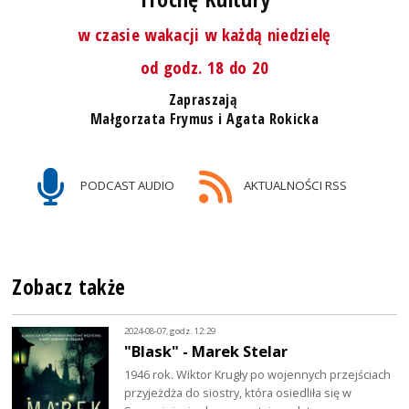
w czasie wakacji w każdą niedzielę
od godz. 18 do 20
Zapraszają
Małgorzata Frymus i Agata Rokicka
PODCAST AUDIO
AKTUALNOŚCI RSS
Zobacz także
2024-08-07, godz. 12:29
"Blask" - Marek Stelar
1946 rok. Wiktor Krugły po wojennych przejściach
przyjeżdża do siostry, która osiedliła się w