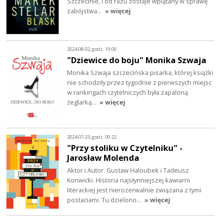
Szczecinie, i od razu zostaje wplątany w sprawę
zabójstwa…
» więcej
2024-08-02, godz. 19:00
"Dziewice do boju" Monika Szwaja
Monika Szwaja szczecińska pisarka, której książki
nie schodziły przez tygodnie z pierwszych miejsc
w rankingach czytelniczych była zapaloną
żeglarką…
» więcej
2024-07-23, godz. 00:22
"Przy stoliku w Czytelniku" -
Jarosław Molenda
Aktor i Autor. Gustaw Haloubek i Tadeusz
Konwicki. Historia najsłynniejszej kawiarni
literackiej jest nierozerwalnie związana z tymi
postaciami. Tu dzielono…
» więcej