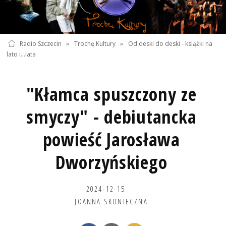
Radio Szczecin
»
Trochę Kultury
»
Od deski do deski - książki na
lato i...lata
"Kłamca spuszczony ze
smyczy" - debiutancka
powieść Jarosława
Dworzyńskiego
2024-12-15
JOANNA SKONIECZNA