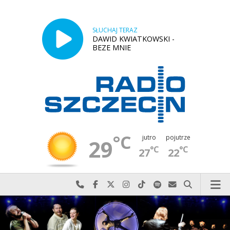
SŁUCHAJ TERAZ
DAWID KWIATKOWSKI -
BEZE MNIE
°C
jutro
pojutrze
29
°C
°C
27
22
Najlepiej po prostu do nas zadzwoń
Odwiedź nas na Facebook-u
Odwiedź nas na X
Odwiedź nas na Instagram-ie
Odwiedź nas na TikTok-u
Szukaj nas na Spotify
Wyślij do nas w
Szukaj