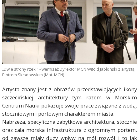
„Dwie strony rzeki" - wernisaż Dyrektor MCN Witold Jabłoński z artystą
Piotrem Skłodowskim (Mat. MCN)
Artysta znany jest z obrazów przedstawiających ikony
szczecińskiej architektury tym razem w Morskim
Centrum Nauki pokazuje swoje prace związane z wodą,
stoczniowym i portowym charakterem miasta.
Nabrzeża, specyficzna zabytkowa architektura, stocznie
oraz cała morska infrastruktura z ogromnym portem,
od zawsze miały duży wpływ na mój rozwój i to jak