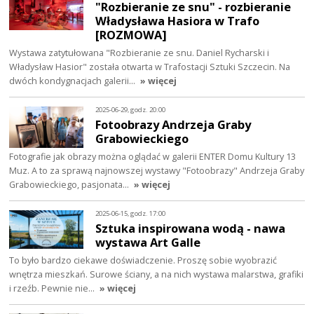
"Rozbieranie ze snu" - rozbieranie
Władysława Hasiora w Trafo
[ROZMOWA]
Wystawa zatytułowana "Rozbieranie ze snu. Daniel Rycharski i
Władysław Hasior" została otwarta w Trafostacji Sztuki Szczecin. Na
dwóch kondygnacjach galerii…
» więcej
2025-06-29, godz. 20:00
Fotoobrazy Andrzeja Graby
Grabowieckiego
Fotografie jak obrazy można oglądać w galerii ENTER Domu Kultury 13
Muz. A to za sprawą najnowszej wystawy "Fotoobrazy" Andrzeja Graby
Grabowieckiego, pasjonata…
» więcej
2025-06-15, godz. 17:00
Sztuka inspirowana wodą - nawa
wystawa Art Galle
To było bardzo ciekawe doświadczenie. Proszę sobie wyobrazić
wnętrza mieszkań. Surowe ściany, a na nich wystawa malarstwa, grafiki
i rzeźb. Pewnie nie…
» więcej