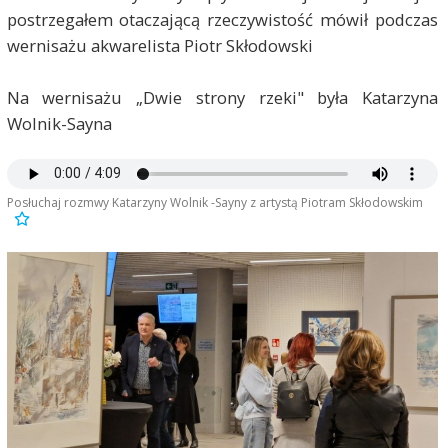
postrzegałem otaczającą rzeczywistość mówił podczas
wernisażu akwarelista Piotr Skłodowski
Na wernisażu „Dwie strony rzeki" była Katarzyna
Wolnik-Sayna
Posłuchaj rozmwy Katarzyny Wolnik -Sayny z artystą Piotram Skłodowskim