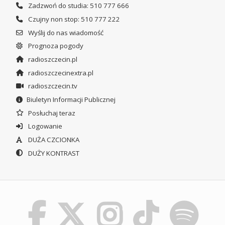
Zadzwoń do studia: 510 777 666
Czujny non stop: 510 777 222
Wyślij do nas wiadomość
Prognoza pogody
radioszczecin.pl
radioszczecinextra.pl
radioszczecin.tv
Biuletyn Informacji Publicznej
Posłuchaj teraz
Logowanie
DUŻA CZCIONKA
DUŻY KONTRAST