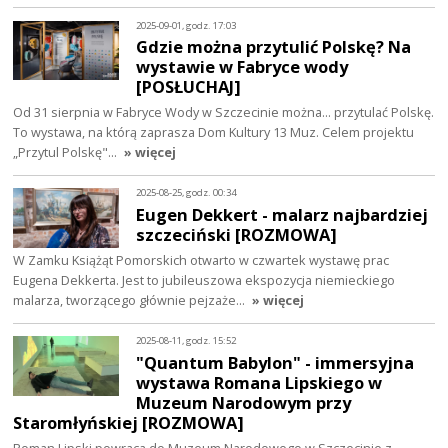
2025-09-01, godz. 17:03
Gdzie można przytulić Polskę? Na
wystawie w Fabryce wody
[POSŁUCHAJ]
Od 31 sierpnia w Fabryce Wody w Szczecinie można... przytulać Polskę.
To wystawa, na którą zaprasza Dom Kultury 13 Muz. Celem projektu
„Przytul Polskę"…
» więcej
2025-08-25, godz. 00:34
Eugen Dekkert - malarz najbardziej
szczeciński [ROZMOWA]
W Zamku Książąt Pomorskich otwarto w czwartek wystawę prac
Eugena Dekkerta. Jest to jubileuszowa ekspozycja niemieckiego
malarza, tworzącego głównie pejzaże…
» więcej
2025-08-11, godz. 15:52
"Quantum Babylon" - immersyjna
wystawa Romana Lipskiego w
Muzeum Narodowym przy
Staromłyńskiej [ROZMOWA]
Roman Lipski powraca do Muzeum Narodowego w Szczecinie z