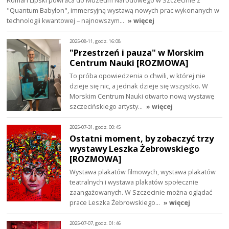
"Quantum Babylon", immersyjną wystawą nowych prac wykonanych w
technologii kwantowej – najnowszym…
» więcej
2025-08-11, godz. 16:08
"Przestrzeń i pauza" w Morskim
Centrum Nauki [ROZMOWA]
To próba opowiedzenia o chwili, w której nie
dzieje się nic, a jednak dzieje się wszystko. W
Morskim Centrum Nauki otwarto nową wystawę
szczecińskiego artysty…
» więcej
2025-07-31, godz. 00:45
Ostatni moment, by zobaczyć trzy
wystawy Leszka Żebrowskiego
[ROZMOWA]
Wystawa plakatów filmowych, wystawa plakatów
teatralnych i wystawa plakatów społecznie
zaangażowanych. W Szczecinie można oglądać
prace Leszka Żebrowskiego…
» więcej
2025-07-07, godz. 01:46