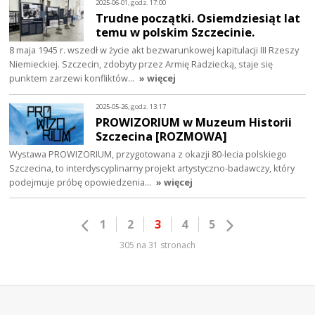
2025-06-01, godz. 17:00
Trudne początki. Osiemdziesiąt lat
temu w polskim Szczecinie.
8 maja 1945 r. wszedł w życie akt bezwarunkowej kapitulacji III Rzeszy
Niemieckiej. Szczecin, zdobyty przez Armię Radziecką, staje się
punktem zarzewi konfliktów…
» więcej
2025-05-26, godz. 13:17
PROWIZORIUM w Muzeum Historii
Szczecina [ROZMOWA]
Wystawa PROWIZORIUM, przygotowana z okazji 80-lecia polskiego
Szczecina, to interdyscyplinarny projekt artystyczno-badawczy, który
podejmuje próbę opowiedzenia…
» więcej
1
2
3
4
5
305 na 31 stronach