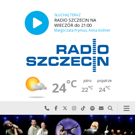
SŁUCHAJ TERAZ
RADIO SZCZECIN NA
WIECZÓR do 21:00
Małgorzata Frymus, Anna Kolmer
°C
jutro
pojutrze
24
°C
°C
22
24
Najlepiej po prostu do nas zadzwoń
Odwiedź nas na Facebook-u
Odwiedź nas na X
Odwiedź nas na Instagram-ie
Odwiedź nas na TikTok-u
Szukaj nas na Spotify
Wyślij do nas w
Szukaj